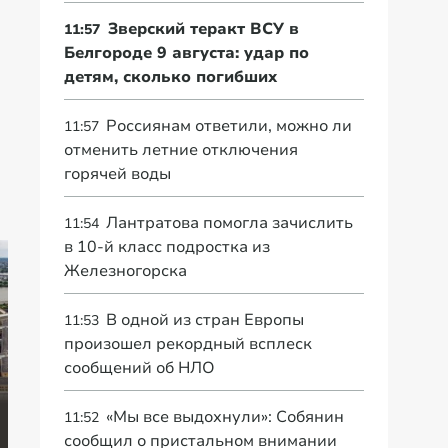
Зверский теракт ВСУ в
11:57
Белгороде 9 августа: удар по
детям, сколько погибших
Россиянам ответили, можно ли
11:57
отменить летние отключения
горячей воды
Лантратова помогла зачислить
11:54
в 10-й класс подростка из
Железногорска
В одной из стран Европы
11:53
произошел рекордный всплеск
сообщений об НЛО
В
«Мы все выдохнули»: Собянин
За
11:52
киберкомандовани
Что будет, если
пе
сообщил о пристальном внимании