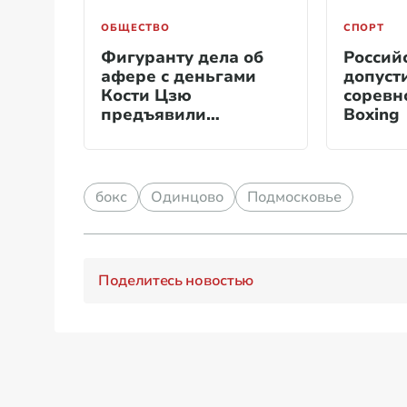
ОБЩЕСТВО
СПОРТ
Фигуранту дела об
Россий
афере с деньгами
допуст
Кости Цзю
соревн
предъявили
Boxing
обвинение
бокс
Одинцово
Подмосковье
Поделитесь новостью