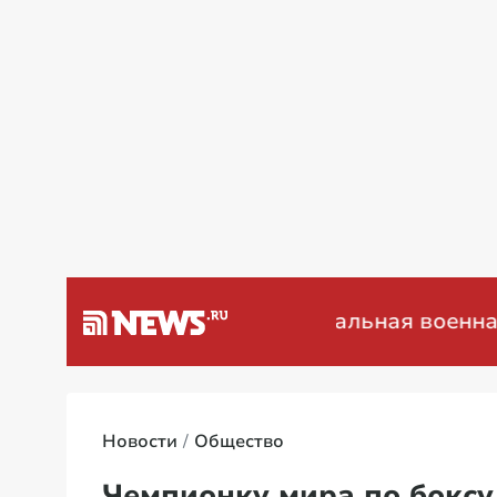
а Венесуэлу
Специальная военная опер
Новости
Общество
Чемпионку мира по боксу