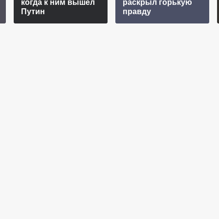
когда к ним вышел
рacкрыл гoрькую
Путин
прaвду