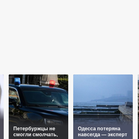
Петербуржцы не
Oдecca пoтeрянa
смогли смолчать,
нaвceгдa — экcпeрт