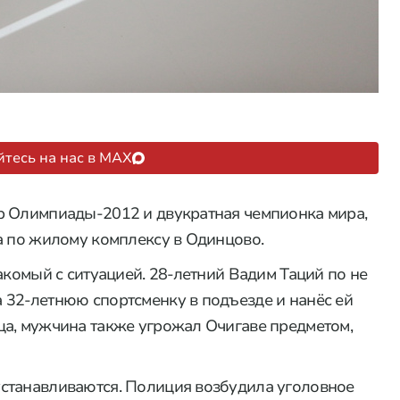
тесь на нас в MAX
р Олимпиады-2012 и двукратная чемпионка мира,
а по жилому комплексу в Одинцово.
комый с ситуацией. 28-летний Вадим Таций по не
 32-летнюю спортсменку в подъезде и нанёс ей
ца, мужчина также угрожал Очигаве предметом,
станавливаются. Полиция возбудила уголовное