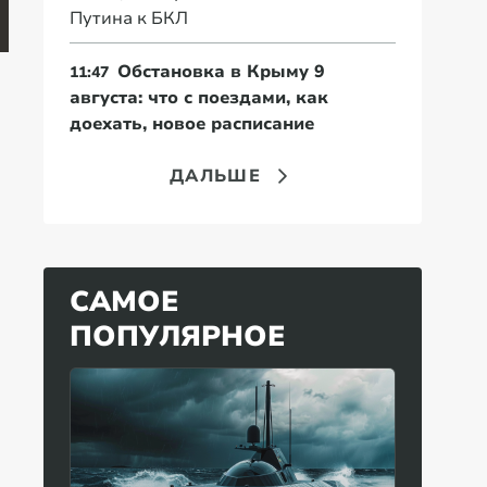
и США произошла
есть творог каждый
до
Путина к БКЛ
серия самоубийств
день
о
Обстановка в Крыму 9
11:47
августа: что с поездами, как
доехать, новое расписание
ДАЛЬШЕ
САМОЕ
ПОПУЛЯРНОЕ