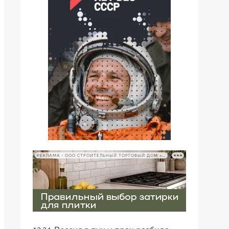
РЕКЛАМА • ООО СТРОИТЕЛЬНЫЙ ТОРГОВЫЙ ДОМ «ПЕТРОВИЧ», ИНН 7802348846