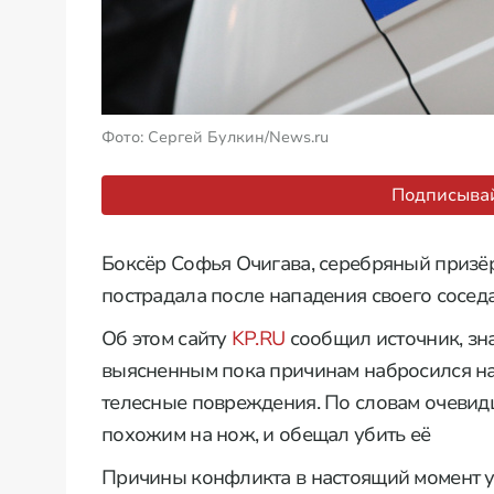
Фото: Сергей Булкин/News.ru
Подписывай
Боксёр Софья Очигава, серебряный призё
пострадала после нападения своего сосед
Об этом сайту
KP.RU
сообщил источник, зна
выясненным пока причинам набросился на
телесные повреждения. По словам очевид
похожим на нож, и обещал убить её
Причины конфликта в настоящий момент у