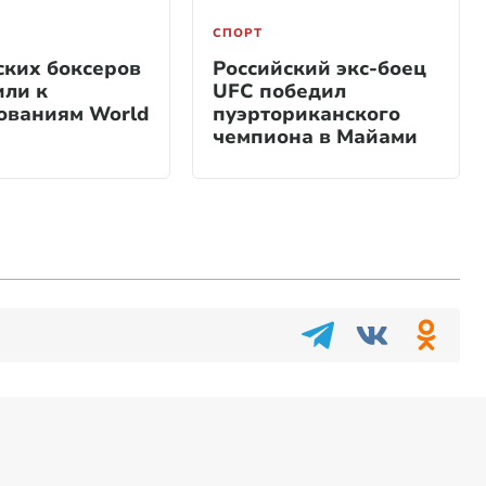
СПОРТ
ских боксеров
Российский экс-боец
или к
UFC победил
ованиям World
пуэрториканского
чемпиона в Майами