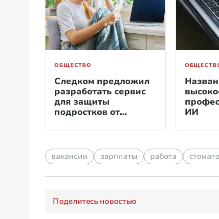
ОБЩЕСТВО
ОБЩЕСТВ
Следком предложил
Назван
разработать сервис
высоко
для защиты
профес
подростков от
ИИ
мошенников
вакансии
зарплаты
работа
стомат
Поделитесь новостью