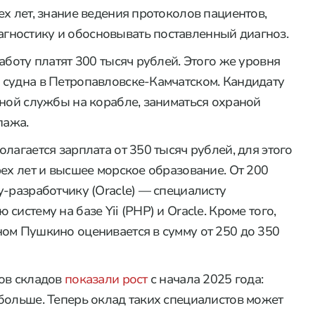
х лет, знание ведения протоколов пациентов,
ностику и обосновывать поставленный диагноз.
аботу платят 300 тысяч рублей. Этого же уровня
 судна в Петропавловске-Камчатском. Кандидату
нной службы на корабле, заниматься охраной
пажа.
лагается зарплата от 350 тысяч рублей, для этого
ех лет и высшее морское образование. От 200
у-разработчику (Oracle) — специалисту
истему на базе Yii (PHP) и Oracle. Кроме того,
ом Пушкино оценивается в сумму от 250 до 350
ков складов
показали рост
с начала 2025 года:
больше. Теперь оклад таких специалистов может