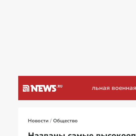
а Венесуэлу
Специальная военная опер
Новости
Общество
Названы самые высокооп