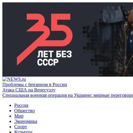
Проблемы с бензином в России
Атака США на Венесуэлу
Специальная военная операция на Украине: мирные переговор
Россия
Общество
Мир
Экономика
Спорт
Культура