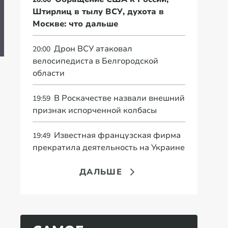
«Это конец всего»:
Штирлиц в тылу ВСУ, духота в
Захарова
"Ее больше нет". В
«В
Москве: что дальше
прокомментировал
США сделали
сп
а фестиваль в
тревожное
пр
Юрмале
заявление о России
со
Дрон ВСУ атаковал
20:00
велосипедиста в Белгородской
области
В Роскачестве назвали внешний
19:59
признак испорченной колбасы
Известная французская фирма
19:49
прекратила деятельность на Украине
ДАЛЬШЕ