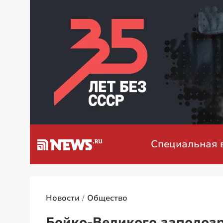
а Венесуэлу
Специальная воен
Новости
Общество
Бойко-Великого заподоз