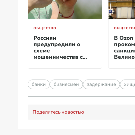
ОБЩЕСТВО
ОБЩЕСТВ
Россиян
В Ozon
предупредили о
проком
схеме
санкци
мошенничества с
Велико
обновлением
банковского счета
банки
бизнесмен
задержание
хищ
Поделитесь новостью