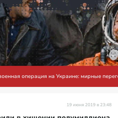
ная операция на Украине: мирные перегово
19 июня 2019 в 23:48
рили в хищении полумиллиона