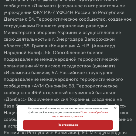
сообщество «Джамаат» (созданное в исправительном
учреждении ФКУ ИК-7 УФСИН России по Республике
Дагестан); 54. Террористическое сообщество, созданное
сотрудниками Главного управления разведки
Министерства обороны Украины и осуществлявшее
свою деятельность в г. Энергодаре Запорожской
области; 55. Группа «Концепция А.Н.В. (Авангард
Народной Воли)»; 56. Обособленное боевое
подразделение международной террористической
организации «Исламское государство» (джамаат)
«Исламская баккия»; 57. Российское структурное
подразделение международного террористического
сообщества «АУМ Синрикё»; 58. Террористическое
сообщество 46-й отдельный штурмовой батальон
«Донбасс» Вооруженных сил Украины, созданное на
базе батальона территориальной обороны «Донбасс»
Используя сайт news.ru, вы соглашаетесь с использованием
Национальной гвардии Украины; 59. Террористическое
файлов cookie, в порядке, описанном в
Политике обработки
персональных данных
.
сообщество «Ахлю ас-Сунна ва-ль-Джамаат» (созданное
Подтверждаю
в исправительном учреждении ФКУ ИК-2 УФСИН
России по Республике Калмыкия); 60. Международная