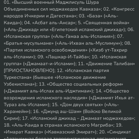
01. «Высший военный Маджлисуль Шура
Объединенных сил моджахедов Кавказа»; 02. «Конгресс
народов Ичкерии и Дагестана»; 03. «База» («Аль-
Каида»); 04. «Асбат аль-Ансар»; 5. «Священная война»
(«Аль-Джихад» или «Египетский исламский джихад»); 06.
«Исламская группа» («Аль-Гамаа аль-Исламия»); 07.
«Братья-мусульмане» («Аль-Ихван аль-Муслимун»); 08.
«Партия исламского освобождения» («Хизб ут-Тахрир
аль-Ислами»); 09. «Лашкар-И-Тайба»; 10. «Исламская
группа» («Джамаат-и-Ислами»); 11. «Движение Талибан»
[ПРИОСТАНОВЛЕНО]; 12. «Исламская партия
Туркестана» (бывшее «Исламское движение
Узбекистана»); 13. «Общество социальных реформ»
(«Джамият аль-Ислах аль-Иджтимаи»); 14. «Общество
возрождения исламского наследия» («Джамият Ихья ат-
Тураз аль-Ислами»); 15. «Дом двух святых» («Аль-
Харамейн»); 16. «Джунд аш-Шам» (Войско Великой
Сирии); 17. «Исламский джихад – Джамаат моджахедов»;
18. «Аль-Каида в странах исламского Магриба»; 19.
«Имарат Кавказ» («Кавказский Эмират»); 20. «Синдикат
«Автономная боевая террористическая организация