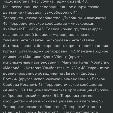
Таджикистана (Республика Таджикистан); 43.
Межрегиональное леворадикальное анархистское
движение «Народная самооборона»; 44.
Террористическое сообщество «Дуббайский джамаат»;
45. Террористическое сообщество – «московская
ячейка» МТО «ИГ»; 46. Боевое крыло группы (вирда)
последователей (мюидов, мурдов) религиозного
течения Батал-Хаджи Белхороева (Батал-Хаджи,
баталхаджинцев, белхороевцев, тариката шейха овлия
(устаза) Батал-Хаджи Белхороева); 47. Международное
движение «Маньяки Культ Убийц» (другие
используемые наименования «Маньяки Культ Убийств»,
«Молодёжь Которая Улыбается», М.К.У.); 48. Украинское
военизированное объединение Легион «Свобода
России» (другое используемое наименование «Легион
Свобода России»); 49. Террористическое сообщество
«Айдар»; 50. Националистическая организация «Русский
добровольческий корпус»; 51. Террористическое
сообщество – «Грузинский национальный легион»; 52.
Террористическое сообщество «Днепр-1» (батальон
«Днепр-1», полк «Днепр-1»); 53. Террористическое