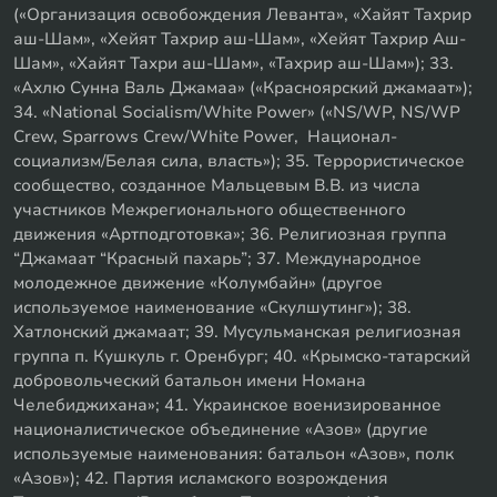
(«Организация освобождения Леванта», «Хайят Тахрир
аш-Шам», «Хейят Тахрир аш-Шам», «Хейят Тахрир Аш-
Шам», «Хайят Тахри аш-Шам», «Тахрир аш-Шам»); 33.
«Ахлю Сунна Валь Джамаа» («Красноярский джамаат»);
34. «National Socialism/White Power» («NS/WP, NS/WP
Crew, Sparrows Crew/White Power, Национал-
социализм/Белая сила, власть»); 35. Террористическое
сообщество, созданное Мальцевым В.В. из числа
участников Межрегионального общественного
движения «Артподготовка»; 36. Религиозная группа
“Джамаат “Красный пахарь”; 37. Международное
молодежное движение «Колумбайн» (другое
используемое наименование «Скулшутинг»); 38.
Хатлонский джамаат; 39. Мусульманская религиозная
группа п. Кушкуль г. Оренбург; 40. «Крымско-татарский
добровольческий батальон имени Номана
Челебиджихана»; 41. Украинское военизированное
националистическое объединение «Азов» (другие
используемые наименования: батальон «Азов», полк
«Азов»); 42. Партия исламского возрождения