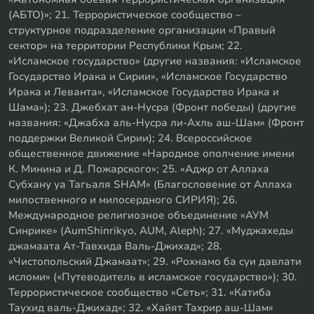
(АБТО)»; 21. Террористическое сообщество –
структурное подразделение организации «Правый
сектор» на территории Республики Крым; 22.
«Исламское государство» (другие названия: «Исламское
Государство Ирака и Сирии», «Исламское Государство
Ирака и Леванта», «Исламское Государство Ирака и
Шама»); 23. Джебхат ан-Нусра (Фронт победы) (другие
названия: «Джабха аль-Нусра ли-Ахль аш-Шам» (Фронт
поддержки Великой Сирии); 24. Всероссийское
общественное движение «Народное ополчение имени
К. Минина и Д. Пожарского»; 25. «Аджр от Аллаха
Субхану уа Тагьаля SHAM» (Благословение от Аллаха
милоственного и милосердного СИРИЯ); 26.
Международное религиозное объединение «АУМ
Синрике» (AumShinrikyo, AUM, Aleph); 27. «Муджахеды
джамаата Ат-Тавхида Валь-Джихад»; 28.
«Чистопольский Джамаат»; 29. «Рохнамо ба суи давлати
исломи» («Путеводитель в исламское государство»); 30.
Террористическое сообщество «Сеть»; 31. «Катиба
Таухид валь-Джихад»; 32. «Хайят Тахрир аш-Шам»