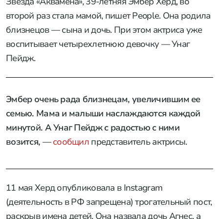
Звезда «Аквамена», 39-летняя Эмбер Херд, во
второй раз стала мамой, пишет People. Она родила
близнецов — сына и дочь. При этом актриса уже
воспитывает четырехлетнюю девочку — Унаг
Пейдж.
Эмбер очень рада близнецам, увеличившим ее
семью. Мама и малыши наслаждаются каждой
минутой. А Унаг Пейдж с радостью с ними
возится,
—
сообщил
представитель актрисы.
11 мая Херд опубликовала в Instagram
(деятельность в РФ запрещена) трогательный пост,
раскрыв имена детей. Она назвала дочь Агнес, а