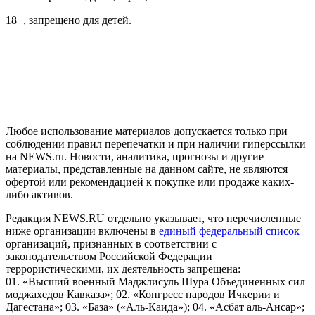
18+, запрещено для детей.
На информационном ресурсе NEWS.RU применяются
рекомендательные технологии (информационные технологии
предоставления информации на основе сбора, систематизации
и анализа сведений, относящихся к предпочтениям
пользователей сети "Интернет", находящихся на территории
Российской Федерации)
Любое использование материалов допускается только при
соблюдении правил перепечатки и при наличии гиперссылки
на NEWS.ru. Новости, аналитика, прогнозы и другие
материалы, представленные на данном сайте, не являются
офертой или рекомендацией к покупке или продаже каких-
либо активов.
Редакция NEWS.RU отдельно указывает, что перечисленные
ниже организации включены в
единый федеральный список
организаций, признанных в соответствии с
законодательством Российской Федерации
террористическими, их деятельность запрещена:
01. «Высший военный Маджлисуль Шура Объединенных сил
моджахедов Кавказа»; 02. «Конгресс народов Ичкерии и
Дагестана»; 03. «База» («Аль-Каида»); 04. «Асбат аль-Ансар»;