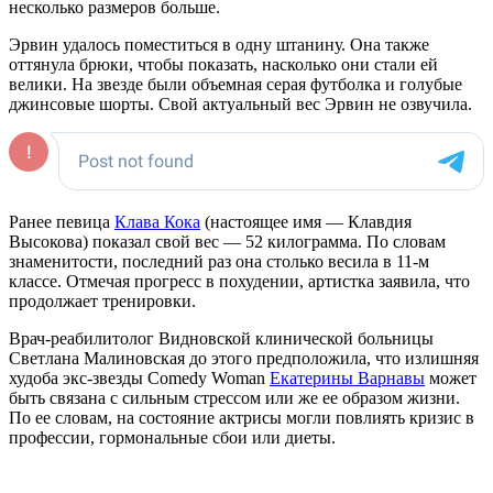
несколько размеров больше.
Эрвин удалось поместиться в одну штанину. Она также
оттянула брюки, чтобы показать, насколько они стали ей
велики. На звезде были объемная серая футболка и голубые
джинсовые шорты. Свой актуальный вес Эрвин не озвучила.
Ранее певица
Клава Кока
(настоящее имя — Клавдия
Высокова) показал свой вес — 52 килограмма. По словам
знаменитости, последний раз она столько весила в 11-м
классе. Отмечая прогресс в похудении, артистка заявила, что
продолжает тренировки.
Врач-реабилитолог Видновской клинической больницы
Светлана Малиновская до этого предположила, что излишняя
худоба экс-звезды Comedy Woman
Екатерины Варнавы
может
быть связана с сильным стрессом или же ее образом жизни.
По ее словам, на состояние актрисы могли повлиять кризис в
профессии, гормональные сбои или диеты.