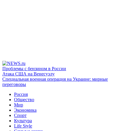
Проблемы с бензином в России
Атака США на Венесуэлу
Специальная военная операция на Украине: мирные
переговоры
Россия
Общество
Мир
Экономика
Спорт
Культура
Life Style