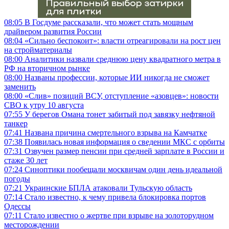
08:05
В Госдуме рассказали, что может стать мощным
драйвером развития России
08:04
«Сильно беспокоит»: власти отреагировали на рост цен
на стройматериалы
08:00
Аналитики назвали среднюю цену квадратного метра в
РФ на вторичном рынке
08:00
Названы профессии, которые ИИ никогда не сможет
заменить
08:00
«Слив» позиций ВСУ, отступление «азовцев»: новости
СВО к утру 10 августа
07:55
У берегов Омана тонет забитый под завязку нефтяной
танкер
07:41
Названа причина смертельного взрыва на Камчатке
07:38
Появилась новая информация о сведении МКС с орбиты
07:31
Озвучен размер пенсии при средней зарплате в России и
стаже 30 лет
07:24
Синоптики пообещали москвичам один день идеальной
погоды
07:21
Украинские БПЛА атаковали Тульскую область
07:14
Стало известно, к чему привела блокировка портов
Одессы
07:11
Стало известно о жертве при взрыве на золоторудном
месторождении