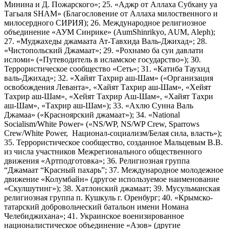
Минина и Д. Пожарского»; 25. «Аджр от Аллаха Субхану уа
Тагьаля SHAM» (Благословение от Аллаха милоственного и
милосердного СИРИЯ); 26. Международное религиозное
объединение «АУМ Синрике» (AumShinrikyo, AUM, Aleph);
27. «Муджахеды джамаата Ат-Тавхида Валь-Джихад»; 28.
«Чистопольский Джамаат»; 29. «Рохнамо ба суи давлати
исломи» («Путеводитель в исламское государство»); 30.
Террористическое сообщество «Сеть»; 31. «Катиба Таухид
валь-Джихад»; 32. «Хайят Тахрир аш-Шам» («Организация
освобождения Леванта», «Хайят Тахрир аш-Шам», «Хейят
Тахрир аш-Шам», «Хейят Тахрир Аш-Шам», «Хайят Тахри
аш-Шам», «Тахрир аш-Шам»); 33. «Ахлю Сунна Валь
Джамаа» («Красноярский джамаат»); 34. «National
Socialism/White Power» («NS/WP, NS/WP Crew, Sparrows
Crew/White Power, Национал-социализм/Белая сила, власть»);
35. Террористическое сообщество, созданное Мальцевым В.В.
из числа участников Межрегионального общественного
движения «Артподготовка»; 36. Религиозная группа
“Джамаат “Красный пахарь”; 37. Международное молодежное
движение «Колумбайн» (другое используемое наименование
«Скулшутинг»); 38. Хатлонский джамаат; 39. Мусульманская
религиозная группа п. Кушкуль г. Оренбург; 40. «Крымско-
татарский добровольческий батальон имени Номана
Челебиджихана»; 41. Украинское военизированное
националистическое объединение «Азов» (другие