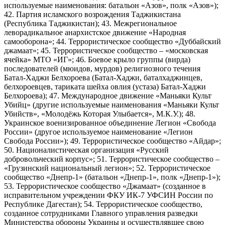
используемые наименования: батальон «Азов», полк «Азов»);
42. Партия исламского возрождения Таджикистана
(Республика Таджикистан); 43. Межрегиональное
леворадикальное анархистское движение «Народная
самооборона»; 44. Террористическое сообщество «Дуббайский
джамаат»; 45. Террористическое сообщество – «московская
ячейка» МТО «ИГ»; 46. Боевое крыло группы (вирда)
последователей (мюидов, мурдов) религиозного течения
Батал-Хаджи Белхороева (Батал-Хаджи, баталхаджинцев,
белхороевцев, тариката шейха овлия (устаза) Батал-Хаджи
Белхороева); 47. Международное движение «Маньяки Культ
Убийц» (другие используемые наименования «Маньяки Культ
Убийств», «Молодёжь Которая Улыбается», М.К.У.); 48.
Украинское военизированное объединение Легион «Свобода
России» (другое используемое наименование «Легион
Свобода России»); 49. Террористическое сообщество «Айдар»;
50. Националистическая организация «Русский
добровольческий корпус»; 51. Террористическое сообщество –
«Грузинский национальный легион»; 52. Террористическое
сообщество «Днепр-1» (батальон «Днепр-1», полк «Днепр-1»);
53. Террористическое сообщество «Джамаат» (созданное в
исправительном учреждении ФКУ ИК-7 УФСИН России по
Республике Дагестан); 54. Террористическое сообщество,
созданное сотрудниками Главного управления разведки
Министерства обороны Украины и осуществлявшее свою