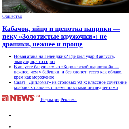
Общество
Кабачок, яйцо и щепотка паприки —
пеку «Золотистые кружочки»: не
драники, нежнее и проще
Новая атака на Геленджик? Где был удар 8 августа,
эвакуация, что горит
В августе балую семью «Королевской шарлоткой» —
нежнее, чем у бабушки, и без хлопот: тесто как облако,
крем как мороженое
Салат «Дипломат» из столовых 90-х: классное сочетание
крабовых палочек с тремя простыми ингредиентами
Редакция
Реклама