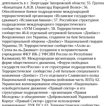
деятельность в г. Энергодаре Запорожской области; 55. Группа
«Концепция А.Н.В. (Авангард Народной Воли)»; 56.
Обособленное боевое подразделение международной
террористической организации «Исламское государство»
(джамаат) «Исламская баккия»; 57. Российское структурное
подразделение международного террористического
сообщества «АУМ Синрикё»; 58. Террористическое
сообщество 46-й отдельный штурмовой батальон «Донбасс»
Вооруженных сил Украины, созданное на базе батальона
территориальной обороны «Донбасс» Национальной гвардии
Украины; 59. Террористическое сообщество «Ахлю ас-
Сунна ва-ль-Джамаат» (созданное в исправительном
учреждении ФКУ ИК-2 УФСИН России по Республике
Калмыкия); 60. Международная организация, созданная в
форме общественного движения, «Форум свободных
государств постРоссии» и ее структурные подразделения; 61.
Террористическое сообщество 2-ой батальон специального
назначения «Донбасс» 15-го отдельного Славянского полка
Национальной гвардии Украины (войсковая часть 3035); 62.
Украинское военизированное объединение «Национально-
освободительное движение «Правый сектор» и его
структурные подразделения – организация «Правая
Молодежь» и объединение «Добровольческий Украинский
Корпус «Правый Сектор» (другое используемое
наименование: ДУК ПС); 63. Террористическое сообщество