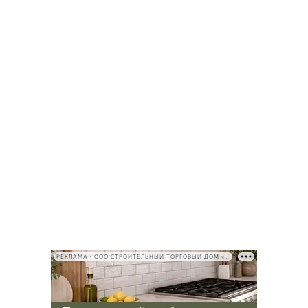
РЕКЛАМА • ООО СТРОИТЕЛЬНЫЙ ТОРГОВЫЙ ДОМ «ПЕТРОВИЧ», ИНН 7802348846