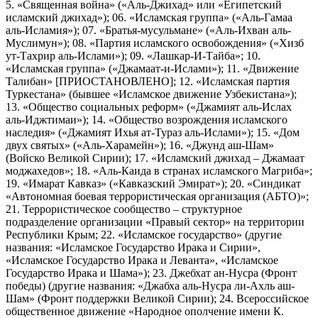
5. «Священная война» («Аль-Джихад» или «Египетский
исламский джихад»); 06. «Исламская группа» («Аль-Гамаа
аль-Исламия»); 07. «Братья-мусульмане» («Аль-Ихван аль-
Муслимун»); 08. «Партия исламского освобождения» («Хизб
ут-Тахрир аль-Ислами»); 09. «Лашкар-И-Тайба»; 10.
«Исламская группа» («Джамаат-и-Ислами»); 11. «Движение
Талибан» [ПРИОСТАНОВЛЕНО]; 12. «Исламская партия
Туркестана» (бывшее «Исламское движение Узбекистана»);
13. «Общество социальных реформ» («Джамият аль-Ислах
аль-Иджтимаи»); 14. «Общество возрождения исламского
наследия» («Джамият Ихья ат-Тураз аль-Ислами»); 15. «Дом
двух святых» («Аль-Харамейн»); 16. «Джунд аш-Шам»
(Войско Великой Сирии); 17. «Исламский джихад – Джамаат
моджахедов»; 18. «Аль-Каида в странах исламского Магриба»;
19. «Имарат Кавказ» («Кавказский Эмират»); 20. «Синдикат
«Автономная боевая террористическая организация (АБТО)»;
21. Террористическое сообщество – структурное
подразделение организации «Правый сектор» на территории
Республики Крым; 22. «Исламское государство» (другие
названия: «Исламское Государство Ирака и Сирии»,
«Исламское Государство Ирака и Леванта», «Исламское
Государство Ирака и Шама»); 23. Джебхат ан-Нусра (Фронт
победы) (другие названия: «Джабха аль-Нусра ли-Ахль аш-
Шам» (Фронт поддержки Великой Сирии); 24. Всероссийское
общественное движение «Народное ополчение имени К.