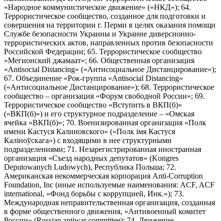
«Народное коммунистическое движение» («НКД»); 64.
Террористическое сообщество, созданное для подготовки и
совершения на территории г. Перми в целях оказания помощи
Службе безопасности Украины и Украине диверсионно-
террористических актов, направленных против безопасности
Российской Федерации; 65. Террористическое сообщество
«Мегионский джамаат»; 66. Общественная организация
«Antisocial Distancing» («Антисоциальное Дистанцирование»);
67. Объединение «Рок-группа «Antisocial Distancing»
(«Антисоциальное Дистанцирование»); 68. Террористическое
сообщество – организация «Форум свободной России»; 69.
Террористическое сообщество «Вступить в ВКП(б)»
(«ВКП(б)») и его структурное подразделение – «Омская
ячейка «ВКП(б)»; 70. Военизированная организация «Полк
имени Кастуся Калиновского» («Полк iмя Кастуся
Калiноўскага») с входящими в нее структурными
подразделениями; 71. Незарегистрированная иностранная
организация «Съезд народных депутатов» (Kongres
Deputowanych Ludowych), Республика Польша; 72.
Американская некоммерческая корпорация Anti-Corruption
Foundation, Inc (иные используемые наименования: ACF, ACF
international, «Фонд борьбы с коррупцией, Инк.»); 73.
Международная неправительственная организация, созданная
в форме общественного движения, «Антивоенный комитет
России» (Russian antiwar committee); 74. Движение