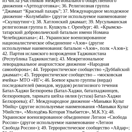
из числа участников Межрегионального общественного
движения «Артподготовка»; 36. Религиозная группа
“Джамаат “Красный пахарь”; 37. Международное молодежное
движение «Колумбайн» (другое используемое наименование
«Скулшутинг»); 38. Хатлонский джамаат; 39. Мусульманская
религиозная группа п. Кушкуль г. Оренбург; 40. «Крымско-
татарский добровольческий батальон имени Номана
Челебиджихана»; 41. Украинское военизированное
националистическое объединение «Азов» (другие
используемые наименования: батальон «Азов», полк «Азов»);
42. Партия исламского возрождения Таджикистана
(Республика Таджикистан); 43. Межрегиональное
леворадикальное анархистское движение «Народная
самооборона»; 44. Террористическое сообщество «Дуббайский
джамаат»; 45. Террористическое сообщество – «московская
ячейка» МТО «ИГ»; 46. Боевое крыло группы (вирда)
последователей (мюидов, мурдов) религиозного течения
Батал-Хаджи Белхороева (Батал-Хаджи, баталхаджинцев,
белхороевцев, тариката шейха овлия (устаза) Батал-Хаджи
Белхороева); 47. Международное движение «Маньяки Культ
Убийц» (другие используемые наименования «Маньяки Культ
Убийств», «Молодёжь Которая Улыбается», М.К.У.); 48.
Украинское военизированное объединение Легион «Свобода
России» (другое используемое наименование «Легион
Свобода России»); 49. Террористическое сообщество «Айдар»;