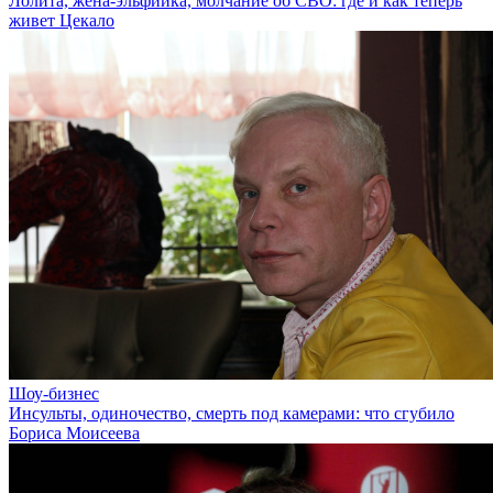
Лолита, жена-эльфийка, молчание об СВО: где и как теперь
живет Цекало
Шоу-бизнес
Инсульты, одиночество, смерть под камерами: что сгубило
Бориса Моисеева