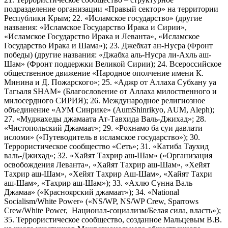
подразделение организации «Правый сектор» на территории
Республики Крым; 22. «Исламское государство» (другие
названия: «Исламское Государство Ирака и Сирии»,
«Исламское Государство Ирака и Леванта», «Исламское
Государство Ирака и Шама»); 23. Джебхат ан-Нусра (Фронт
победы) (другие названия: «Джабха аль-Нусра ли-Ахль аш-
Шам» (Фронт поддержки Великой Сирии); 24. Всероссийское
общественное движение «Народное ополчение имени К.
Минина и Д. Пожарского»; 25. «Аджр от Аллаха Субхану уа
Тагьаля SHAM» (Благословение от Аллаха милоственного и
милосердного СИРИЯ); 26. Международное религиозное
объединение «АУМ Синрике» (AumShinrikyo, AUM, Aleph);
27. «Муджахеды джамаата Ат-Тавхида Валь-Джихад»; 28.
«Чистопольский Джамаат»; 29. «Рохнамо ба суи давлати
исломи» («Путеводитель в исламское государство»); 30.
Террористическое сообщество «Сеть»; 31. «Катиба Таухид
валь-Джихад»; 32. «Хайят Тахрир аш-Шам» («Организация
освобождения Леванта», «Хайят Тахрир аш-Шам», «Хейят
Тахрир аш-Шам», «Хейят Тахрир Аш-Шам», «Хайят Тахри
аш-Шам», «Тахрир аш-Шам»); 33. «Ахлю Сунна Валь
Джамаа» («Красноярский джамаат»); 34. «National
Socialism/White Power» («NS/WP, NS/WP Crew, Sparrows
Crew/White Power, Национал-социализм/Белая сила, власть»);
35. Террористическое сообщество, созданное Мальцевым В.В.