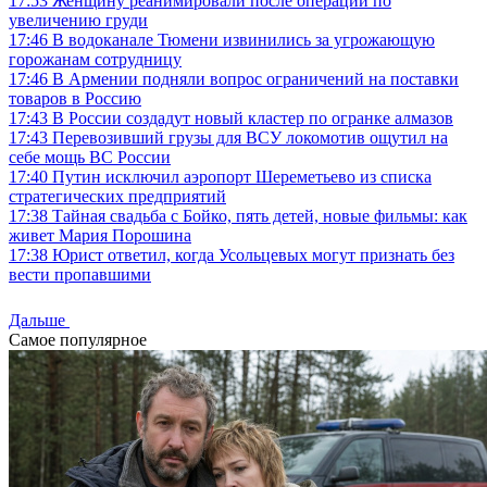
17:53
Женщину реанимировали после операции по
увеличению груди
17:46
В водоканале Тюмени извинились за угрожающую
горожанам сотрудницу
17:46
В Армении подняли вопрос ограничений на поставки
товаров в Россию
17:43
В России создадут новый кластер по огранке алмазов
17:43
Перевозивший грузы для ВСУ локомотив ощутил на
себе мощь ВС России
17:40
Путин исключил аэропорт Шереметьево из списка
стратегических предприятий
17:38
Тайная свадьба с Бойко, пять детей, новые фильмы: как
живет Мария Порошина
17:38
Юрист ответил, когда Усольцевых могут признать без
вести пропавшими
Дальше
Самое популярное