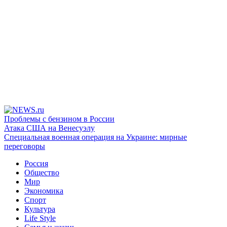
Проблемы с бензином в России
Атака США на Венесуэлу
Специальная военная операция на Украине: мирные
переговоры
Россия
Общество
Мир
Экономика
Спорт
Культура
Life Style