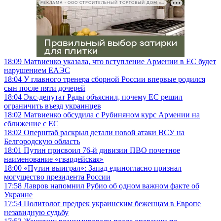
РЕКЛАМА • ООО СТРОИТЕЛЬНЫЙ ТОРГОВЫЙ ДОМ «ПЕТРОВИЧ», ИНН 7802348846
18:09
Матвиенко указала, что вступление Армении в ЕС будет
нарушением ЕАЭС
18:04
У главного тренера сборной России впервые родился
сын после пяти дочерей
18:04
Экс-депутат Рады объяснил, почему ЕС решил
ограничить въезд украинцев
18:02
Матвиенко обсудила с Рубиняном курс Армении на
сближение с ЕС
18:02
Оперштаб раскрыл детали новой атаки ВСУ на
Белгородскую область
18:01
Путин присвоил 76-й дивизии ПВО почетное
наименование «гвардейская»
18:00
«Путин выиграл»: Запад единогласно признал
могущество президента России
17:58
Лавров напомнил Рубио об одном важном факте об
Украине
17:54
Политолог предрек украинским беженцам в Европе
незавидную судьбу