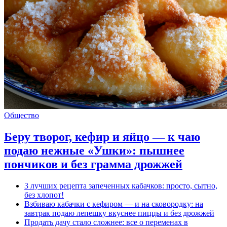
Общество
Беру творог, кефир и яйцо — к чаю
подаю нежные «Ушки»: пышнее
пончиков и без грамма дрожжей
3 лучших рецепта запеченных кабачков: просто, сытно,
без хлопот!
Взбиваю кабачки с кефиром — и на сковородку: на
завтрак подаю лепешку вкуснее пиццы и без дрожжей
Продать дачу стало сложнее: все о переменах в