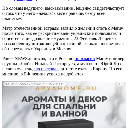
По словам ведущего, высказывание Лещенко свидетельствует
о том, что у него «началась весна раньше, чем у всей
планеты».
Мэтр отечественной эстрады заявил о желании спеть с Maruv
после того, как её раскритиковали украинские пользователи
соцсетей за поздравление мужчин с 23 Февраля. Лещенко
назвал певицу потрясающей и красивой, а также посоветовал
ей переезжать с Украины в Москву.
Ранее NEWS.ru писал, что в Россию
пригласил
Maruv и лидер
группы «Любэ» Николай Расторгуев, а музыкант Юрий Лоза,
в свою очередь,
посоветовал
артистке ехать в Европу. По его
мнению, в РФ певица успеха не добьётся.
РЕКЛАМА • ООО «ДРУЖБА» ИНН 9704146411