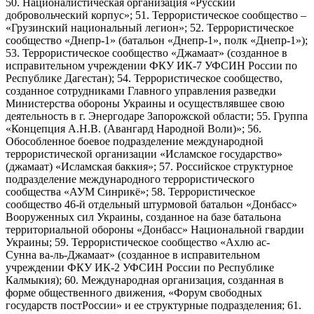
50. Националистическая организация «Русский
добровольческий корпус»; 51. Террористическое сообщество –
«Грузинский национальный легион»; 52. Террористическое
сообщество «Днепр-1» (батальон «Днепр-1», полк «Днепр-1»);
53. Террористическое сообщество «Джамаат» (созданное в
исправительном учреждении ФКУ ИК-7 УФСИН России по
Республике Дагестан); 54. Террористическое сообщество,
созданное сотрудниками Главного управления разведки
Министерства обороны Украины и осуществлявшее свою
деятельность в г. Энергодаре Запорожской области; 55. Группа
«Концепция А.Н.В. (Авангард Народной Воли)»; 56.
Обособленное боевое подразделение международной
террористической организации «Исламское государство»
(джамаат) «Исламская баккия»; 57. Российское структурное
подразделение международного террористического
сообщества «АУМ Синрикё»; 58. Террористическое
сообщество 46-й отдельный штурмовой батальон «Донбасс»
Вооруженных сил Украины, созданное на базе батальона
территориальной обороны «Донбасс» Национальной гвардии
Украины; 59. Террористическое сообщество «Ахлю ас-
Сунна ва-ль-Джамаат» (созданное в исправительном
учреждении ФКУ ИК-2 УФСИН России по Республике
Калмыкия); 60. Международная организация, созданная в
форме общественного движения, «Форум свободных
государств постРоссии» и ее структурные подразделения; 61.