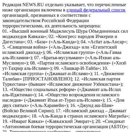
Редакция NEWS.RU отдельно указывает, что перечисленные
ниже организации включены в
единый федеральный список
организаций, признанных в соответствии с
законодательством Российской Федерации
террористическими, их деятельность запрещена:
01. «Высший военный Маджлисуль Шура Объединенных сил
моджахедов Кавказа»; 02. «Конгресс народов Ичкерии и
Дагестана»; 03. «База» («Аль-Каида»); 04. «Асбат аль-Ансар»;
5. «Священная война» («Аль-Джихад» или «Египетский
исламский джихад»); 06. «Исламская группа» («Аль-Гамаа
аль-Исламия»); 07. «Братья-мусульмане» («Аль-Ихван аль-
Муслимун»); 08. «Партия исламского освобождения» («Хизб
ут-Тахрир аль-Ислами»); 09. «Лашкар-И-Тайба»; 10.
«Исламская группа» («Джамаат-и-Ислами»); 11. «Движение
Талибан» [ПРИОСТАНОВЛЕНО]; 12. «Исламская партия
Туркестана» (бывшее «Исламское движение Узбекистана»);
13. «Общество социальных реформ» («Джамият аль-Ислах
аль-Иджтимаи»); 14. «Общество возрождения исламского
наследия» («Джамият Ихья ат-Тураз аль-Ислами»); 15. «Дом
двух святых» («Аль-Харамейн»); 16. «Джунд аш-Шам»
(Войско Великой Сирии); 17. «Исламский джихад – Джамаат
моджахедов»; 18. «Аль-Каида в странах исламского Магриба»;
19. «Имарат Кавказ» («Кавказский Эмират»); 20. «Синдикат
«Автономная боевая террористическая организация (АБТО)»;
21. Террористическое сообщество – структурное