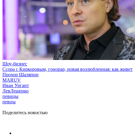
Шоу-бизнес
Ссора с Киркоровым, гонорар, новая возлюбленная: как живет
Прохор Шаляпин
MARUV
Иван Ургант
ЛевЛещенко
певицы
певцы
Поделитесь новостью