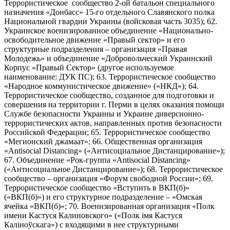
Террористическое сообщество 2-ой батальон специального
назначения «Донбасс» 15-го отдельного Славянского полка
Национальной гвардии Украины (войсковая часть 3035); 62.
Украинское военизированное объединение «Национально-
освободительное движение «Правый сектор» и его
структурные подразделения – организация «Правая
Молодежь» и объединение «Добровольческий Украинский
Корпус «Правый Сектор» (другое используемое
наименование: ДУК ПС); 63. Террористическое сообщество
«Народное коммунистическое движение» («НКД»); 64.
Террористическое сообщество, созданное для подготовки и
совершения на территории г. Перми в целях оказания помощи
Службе безопасности Украины и Украине диверсионно-
террористических актов, направленных против безопасности
Российской Федерации; 65. Террористическое сообщество
«Мегионский джамаат»; 66. Общественная организация
«Antisocial Distancing» («Антисоциальное Дистанцирование»);
67. Объединение «Рок-группа «Antisocial Distancing»
(«Антисоциальное Дистанцирование»); 68. Террористическое
сообщество – организация «Форум свободной России»; 69.
Террористическое сообщество «Вступить в ВКП(б)»
(«ВКП(б)») и его структурное подразделение – «Омская
ячейка «ВКП(б)»; 70. Военизированная организация «Полк
имени Кастуся Калиновского» («Полк iмя Кастуся
Калiноўскага») с входящими в нее структурными