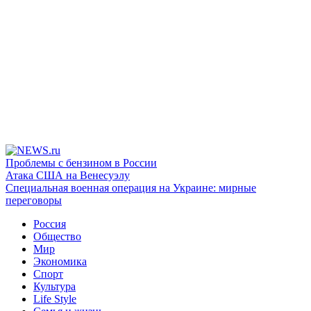
Проблемы с бензином в России
Атака США на Венесуэлу
Специальная военная операция на Украине: мирные
переговоры
Россия
Общество
Мир
Экономика
Спорт
Культура
Life Style