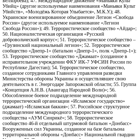
Белхороева); 47. Международное движение «Маньяки Культ
Убийц» (другие используемые наименования «Маньяки Культ
Убийств», «Молодёжь Которая Улыбается», М.К.У.); 48.
Украинское военизированное объединение Легион «Свобода
России» (другое используемое наименование «Легион
Свобода России»); 49. Террористическое сообщество «Айдар»;
50. Националистическая организация «Русский
добровольческий корпус»; 51. Террористическое сообщество –
«Грузинский национальный легион»; 52. Террористическое
сообщество «Днепр-1» (батальон «Днепр-1», полк «Днепр-1»);
53. Террористическое сообщество «Джамаат» (созданное в
исправительном учреждении ФКУ ИК-7 УФСИН России по
Республике Дагестан); 54. Террористическое сообщество,
созданное сотрудниками Главного управления разведки
Министерства обороны Украины и осуществлявшее свою
деятельность в г. Энергодаре Запорожской области; 55. Группа
«Концепция А.Н.В. (Авангард Народной Воли)»; 56.
Обособленное боевое подразделение международной
террористической организации «Исламское государство»
(джамаат) «Исламская баккия»; 57. Российское структурное
подразделение международного террористического
сообщества «АУМ Синрикё»; 58. Террористическое
сообщество 46-й отдельный штурмовой батальон «Донбасс»
Вооруженных сил Украины, созданное на базе батальона
территориальной обороны «Донбасс» Национальной гвардии