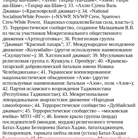
аш-Шам», «Тахрир аш-Шам»); 33. «Ахлю Сунна Валь
Джамаа» («Красноярский джамаат»); 34. «National
Socialism/White Power» («NS/WP, NS/WP Crew, Sparrows
Crew/White Power, Национал-социализм/Белая сила, власть»);
35. Террористическое сообщество, созданное Мальцевым В.В.
из числа участников Межрегионального общественного
движения «Артподготовка»; 36. Религиозная группа
“Джамаат “Красный пахарь”; 37. Международное молодежное
движение «Колумбайн» (другое используемое наименование
«Скулшутинг»); 38. Хатлонский джамаат; 39. Мусульманская
религиозная группа п. Кушкуль г. Оренбург; 40. «Крымско-
татарский добровольческий батальон имени Номана
Челебиджихана»; 41. Украинское военизированное
националистическое объединение «Азов» (другие
используемые наименования: батальон «Азов», полк «Азов»);
42. Партия исламского возрождения Таджикистана
(Республика Таджикистан); 43. Межрегиональное
леворадикальное анархистское движение «Народная
самооборона»; 44. Террористическое сообщество «Дуббайский
джамаат»; 45. Террористическое сообщество – «московская
ячейка» МТО «ИГ»; 46. Боевое крыло группы (вирда)
последователей (мюидов, мурдов) религиозного течения
Батал-Хаджи Белхороева (Батал-Хаджи, баталхаджинцев,
белхороевцев, тариката шейха овлия (устаза) Батал-Хаджи