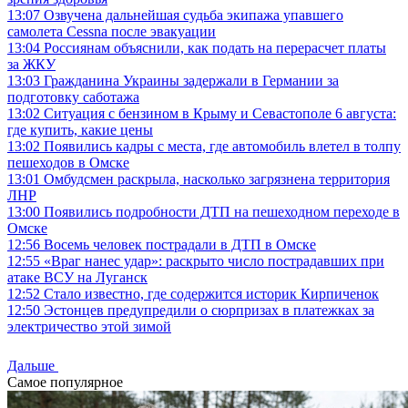
13:07
Озвучена дальнейшая судьба экипажа упавшего
самолета Cessna после эвакуации
13:04
Россиянам объяснили, как подать на перерасчет платы
за ЖКУ
13:03
Гражданина Украины задержали в Германии за
подготовку саботажа
13:02
Ситуация с бензином в Крыму и Севастополе 6 августа:
где купить, какие цены
13:02
Появились кадры с места, где автомобиль влетел в толпу
пешеходов в Омске
13:01
Омбудсмен раскрыла, насколько загрязнена территория
ЛНР
13:00
Появились подробности ДТП на пешеходном переходе в
Омске
12:56
Восемь человек пострадали в ДТП в Омске
12:55
«Враг нанес удар»: раскрыто число пострадавших при
атаке ВСУ на Луганск
12:52
Стало известно, где содержится историк Кирпиченок
12:50
Эстонцев предупредили о сюрпризах в платежках за
электричество этой зимой
Дальше
Самое популярное