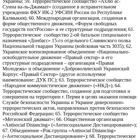
Украины; 59. Террористическое сообщество «Ахлю ас-
Сунна ва-ль-Джамаат» (созданное в исправительном
учреждении ФКУ ИК-2 УФСИН России по Республике
Калмыкия); 60. Международная организация, созданная в
форме общественного движения, «Форум свободных
государств постРоссии» и ее структурные подразделения; 61.
Террористическое сообщество 2-ой батальон специального
назначения «Донбасс» 15-го отдельного Славянского полка
Национальной гвардии Украины (войсковая часть 3035); 62.
Украинское военизированное объединение «Национально-
освободительное движение «Правый сектор» и его
структурные подразделения – организация «Правая
Молодежь» и объединение «Добровольческий Украинский
Корпус «Правый Сектор» (другое используемое
наименование: ДУК ПС); 63. Террористическое сообщество
«Народное коммунистическое движение» («НКД»); 64.
Террористическое сообщество, созданное для подготовки и
совершения на территории г. Перми в целях оказания помощи
Службе безопасности Украины и Украине диверсионно-
террористических актов, направленных против безопасности
Российской Федерации; 65. Террористическое сообщество
«Мегионский джамаат»; 66. Общественная организация
«Antisocial Distancing» («Антисоциальное Дистанцирование»);
67. Объединение «Рок-группа «Antisocial Distancing»
(«Антисоциальное Дистанцирование»); 68. Террористическое