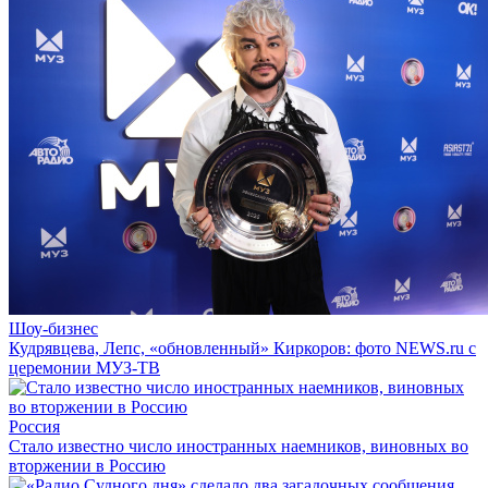
Шоу-бизнес
Кудрявцева, Лепс, «обновленный» Киркоров: фото NEWS.ru с
церемонии МУЗ-ТВ
Россия
Стало известно число иностранных наемников, виновных во
вторжении в Россию