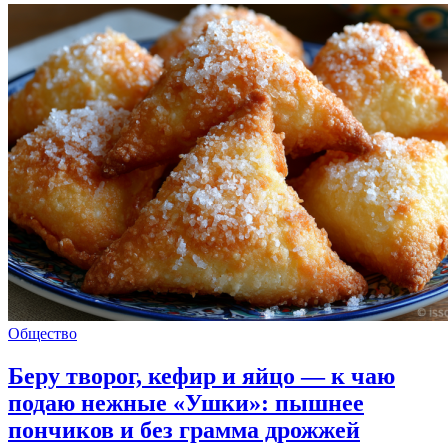
Общество
Беру творог, кефир и яйцо — к чаю
подаю нежные «Ушки»: пышнее
пончиков и без грамма дрожжей