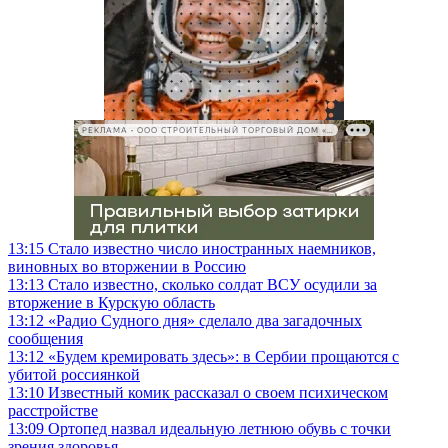
РЕКЛАМА • ООО СТРОИТЕЛЬНЫЙ ТОРГОВЫЙ ДОМ «ПЕТРОВИЧ», ИНН 7802348846
13:15
Стало известно число иностранных наемников,
виновных во вторжении в Россию
13:13
Стало известно, сколько солдат ВСУ осудили за
вторжение в Курскую область
13:12
«Радио Судного дня» сделало два загадочных
сообщения
13:12
«Будем кремировать здесь»: в Сербии прощаются с
убитой россиянкой
13:10
Известный комик рассказал о своем психическом
расстройстве
13:09
Ортопед назвал идеальную летнюю обувь с точки
зрения здоровья