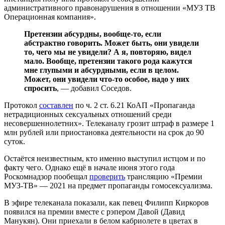
административного правонарушения в отношении «МУЗ ТВ
Операционная компания».
Претензии абсурдны, вообще-то, если
абстрактно говорить. Может быть, они увидели
то, чего мы не увидели? А я, повторяю, видел
мало. Вообще, претензии такого рода кажутся
мне глупыми и абсурдными, если в целом.
Может, они увидели что-то особое, надо у них
спросить
, — добавил Соседов.
Протокол
составлен
по ч. 2 ст. 6.21 КоАП «Пропаганда
нетрадиционных сексуальных отношений среди
несовершеннолетних». Телеканалу грозит штраф в размере 1
млн рублей или приостановка деятельности на срок до 90
суток.
Остаётся неизвестным, кто именно выступил истцом и по
факту чего. Однако ещё в начале июня этого года
Роскомнадзор пообещал
проверить
трансляцию «Премии
МУЗ-ТВ» — 2021 на предмет пропаганды гомосексуализма.
В эфире телеканала показали, как певец Филипп Киркоров
появился на премии вместе с рэпером Давой (Давид
Манукян). Они приехали в белом кабриолете в цветах в