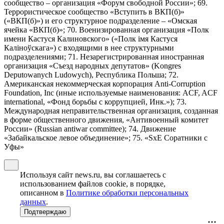
сообщество – организация «Форум свободной России»; 69.
Террористическое сообщество «Вступить в ВКП(б)»
(«ВКП(б)») и его структурное подразделение – «Омская
ячейка «ВКП(б)»; 70. Военизированная организация «Полк
имени Кастуся Калиновского» («Полк iмя Кастуся
Калiноўскага») с входящими в нее структурными
подразделениями; 71. Незарегистрированная иностранная
организация «Съезд народных депутатов» (Kongres
Deputowanych Ludowych), Республика Польша; 72.
Американская некоммерческая корпорация Anti-Corruption
Foundation, Inc (иные используемые наименования: ACF, ACF
international, «Фонд борьбы с коррупцией, Инк.»); 73.
Международная неправительственная организация, созданная
в форме общественного движения, «Антивоенный комитет
России» (Russian antiwar committee); 74. Движение
«Забайкальское левое объединение»; 75. «SxE Соратники с
Уфы»
Используя сайт news.ru, вы соглашаетесь с
использованием файлов cookie, в порядке,
описанном в
Политике обработки персональных
данных
.
Подтверждаю