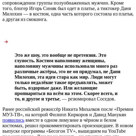
сопровождении группы полуобнаженных мужчин. Кроме
того, блогер Игорь Синяк был одет в платье, а тиктокер Даня
Милохин — в костюм, одна часть которого состояла из платья,
а другая из смокинга.
Это же шоу, это вообще не претензия. Это
глупость. Костюм наполовину женщины,
наполовину мужчины использовали много раз
различные актёры, это не он придумал, не Даня
Милохин, эта идея стара как мир. Люди могут
только недалёкие такое предъявлять, может
быть, вздорные даже. Или желающие
пропиариться на всём на этом. Скорее всего, и
то, и другое и третье
, — резюмировал Соседов.
Ранее российский режиссёр Никита Михалков после «Премии
МУЗ-ТВ», на которой Филипп Киркоров и Давид Манукян
появились
вместе в одном лимузине в чёрном и белом
костюмах, решил прокомментировать произошедшее. В новом
выпуске программы «Бесогон TV», вышедшем на YouTube