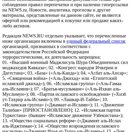
соблюдении правил перепечатки и при наличии гиперссылки
на NEWS.ru. Новости, аналитика, прогнозы и другие
материалы, представленные на данном сайте, не являются
офертой или рекомендацией к покупке или продаже каких-
либо активов.
Редакция NEWS.RU отдельно указывает, что перечисленные
ниже организации включены в
единый федеральный список
организаций, признанных в соответствии с
законодательством Российской Федерации
террористическими, их деятельность запрещена:
01. «Высший военный Маджлисуль Шура Объединенных сил
моджахедов Кавказа»; 02. «Конгресс народов Ичкерии и
Дагестана»; 03. «База» («Аль-Каида»); 04. «Асбат аль-Ансар»;
5. «Священная война» («Аль-Джихад» или «Египетский
исламский джихад»); 06. «Исламская группа» («Аль-Гамаа
аль-Исламия»); 07. «Братья-мусульмане» («Аль-Ихван аль-
Муслимун»); 08. «Партия исламского освобождения» («Хизб
ут-Тахрир аль-Ислами»); 09. «Лашкар-И-Тайба»; 10.
«Исламская группа» («Джамаат-и-Ислами»); 11. «Движение
Талибан» [ПРИОСТАНОВЛЕНО]; 12. «Исламская партия
Туркестана» (бывшее «Исламское движение Узбекистана»);
13. «Общество социальных реформ» («Джамият аль-Ислах
аль-Иджтимаи»); 14. «Общество возрождения исламского
наследия» («Джамият Ихья ат-Тураз аль-Ислами»); 15. «Дом