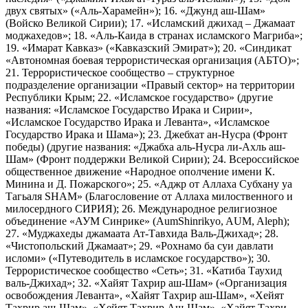
двух святых» («Аль-Харамейн»); 16. «Джунд аш-Шам»
(Войско Великой Сирии); 17. «Исламский джихад – Джамаат
моджахедов»; 18. «Аль-Каида в странах исламского Магриба»;
19. «Имарат Кавказ» («Кавказский Эмират»); 20. «Синдикат
«Автономная боевая террористическая организация (АБТО)»;
21. Террористическое сообщество – структурное
подразделение организации «Правый сектор» на территории
Республики Крым; 22. «Исламское государство» (другие
названия: «Исламское Государство Ирака и Сирии»,
«Исламское Государство Ирака и Леванта», «Исламское
Государство Ирака и Шама»); 23. Джебхат ан-Нусра (Фронт
победы) (другие названия: «Джабха аль-Нусра ли-Ахль аш-
Шам» (Фронт поддержки Великой Сирии); 24. Всероссийское
общественное движение «Народное ополчение имени К.
Минина и Д. Пожарского»; 25. «Аджр от Аллаха Субхану уа
Тагьаля SHAM» (Благословение от Аллаха милоственного и
милосердного СИРИЯ); 26. Международное религиозное
объединение «АУМ Синрике» (AumShinrikyo, AUM, Aleph);
27. «Муджахеды джамаата Ат-Тавхида Валь-Джихад»; 28.
«Чистопольский Джамаат»; 29. «Рохнамо ба суи давлати
исломи» («Путеводитель в исламское государство»); 30.
Террористическое сообщество «Сеть»; 31. «Катиба Таухид
валь-Джихад»; 32. «Хайят Тахрир аш-Шам» («Организация
освобождения Леванта», «Хайят Тахрир аш-Шам», «Хейят
Тахрир аш-Шам», «Хейят Тахрир Аш-Шам», «Хайят Тахри