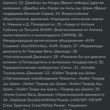
Шама»); 23. Джебхат ан-Нусра (Фронт победы) (другие
названия: «Джабха аль-Нусра ли-Ахль аш-Шам» (Фронт
поддержки Великой Сирии); 24. Всероссийское
общественное движение «Народное ополчение имени
К. Минина и Д. Пожарского»; 25. «Аджр от Аллаха
Субхану уа Тагьаля SHAM» (Благословение от Аллаха
милоственного и милосердного СИРИЯ); 26.
Международное религиозное объединение «АУМ
Синрике» (AumShinrikyo, AUM, Aleph); 27. «Муджахеды
джамаата Ат-Тавхида Валь-Джихад»; 28.
«Чистопольский Джамаат»; 29. «Рохнамо ба суи давлати
исломи» («Путеводитель в исламское государство»); 30.
Террористическое сообщество «Сеть»; 31. «Катиба
Таухид валь-Джихад»; 32. «Хайят Тахрир аш-Шам»
(«Организация освобождения Леванта», «Хайят Тахрир
аш-Шам», «Хейят Тахрир аш-Шам», «Хейят Тахрир Аш-
Шам», «Хайят Тахри аш-Шам», «Тахрир аш-Шам»); 33.
«Ахлю Сунна Валь Джамаа» («Красноярский джамаат»);
34. «National Socialism/White Power» («NS/WP, NS/WP
Crew, Sparrows Crew/White Power, Национал-