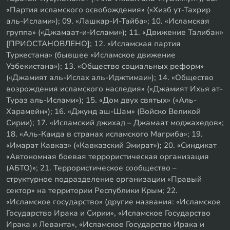
«Партия исламского освобождения» («Хизб ут-Тахрир
аль-Ислами»); 09. «Лашкар-И-Тайба»; 10. «Исламская
группа» («Джамаат-и-Ислами»); 11. «Движение Талибан»
[ПРИОСТАНОВЛЕНО]; 12. «Исламская партия
Туркестана» (бывшее «Исламское движение
Узбекистана»); 13. «Общество социальных реформ»
(«Джамият аль-Ислах аль-Иджтимаи»); 14. «Общество
возрождения исламского наследия» («Джамият Ихья ат-
Тураз аль-Ислами»); 15. «Дом двух святых» («Аль-
Харамейн»); 16. «Джунд аш-Шам» (Войско Великой
Сирии); 17. «Исламский джихад – Джамаат моджахедов»;
18. «Аль-Каида в странах исламского Магриба»; 19.
«Имарат Кавказ» («Кавказский Эмират»); 20. «Синдикат
«Автономная боевая террористическая организация
(АБТО)»; 21. Террористическое сообщество –
структурное подразделение организации «Правый
сектор» на территории Республики Крым; 22.
«Исламское государство» (другие названия: «Исламское
Государство Ирака и Сирии», «Исламское Государство
Ирака и Леванта», «Исламское Государство Ирака и