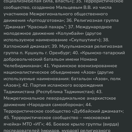
социализм/Белая сила, власть»); 35. Террористическое
сообщество, созданное Мальцевым В.В. из числа
участников Межрегионального общественного
движения «Артподготовка»; 36. Религиозная группа
“Джамаат “Красный пахарь”; 37. Международное
молодежное движение «Колумбайн» (другое
используемое наименование «Скулшутинг»); 38.
Хатлонский джамаат; 39. Мусульманская религиозная
группа п. Кушкуль г. Оренбург; 40. «Крымско-татарский
добровольческий батальон имени Номана
Челебиджихана»; 41. Украинское военизированное
националистическое объединение «Азов» (другие
используемые наименования: батальон «Азов», полк
«Азов»); 42. Партия исламского возрождения
Таджикистана (Республика Таджикистан); 43.
Межрегиональное леворадикальное анархистское
движение «Народная самооборона»; 44.
Террористическое сообщество «Дуббайский джамаат»;
45. Террористическое сообщество – «московская
ячейка» МТО «ИГ»; 46. Боевое крыло группы (вирда)
последователей (мюидов, мурдов) религиозного