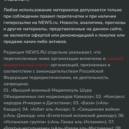
Любое использование материалов допускается только
при соблюдении правил перепечатки и при наличии
гиперссылки на NEWS.ru. Новости, аналитика, прогнозы
и другие материалы, представленные на данном сайте,
не являются офертой или рекомендацией к покупке или
продаже каких-либо активов.
Редакция NEWS.RU отдельно указывает, что
перечисленные ниже организации включены в
единый
федеральный список
организаций, признанных в
соответствии с законодательством Российской
Федерации террористическими, их деятельность
запрещена:
01. «Высший военный Маджлисуль Шура
Объединенных сил моджахедов Кавказа»; 02. «Конгресс
народов Ичкерии и Дагестана»; 03. «База» («Аль-
Каида»); 04. «Асбат аль-Ансар»; 5. «Священная война»
(«Аль-Джихад» или «Египетский исламский джихад»); 06.
«Исламская группа» («Аль-Гамаа аль-Исламия»); 07.
«Братья-мусульмане» («Аль-Ихван аль-Муслимун»); 08.