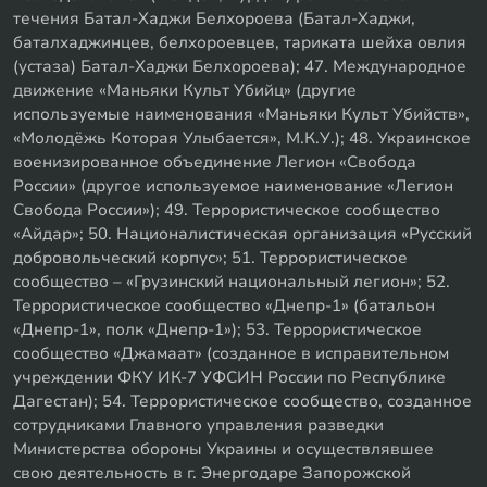
течения Батал-Хаджи Белхороева (Батал-Хаджи,
баталхаджинцев, белхороевцев, тариката шейха овлия
(устаза) Батал-Хаджи Белхороева); 47. Международное
движение «Маньяки Культ Убийц» (другие
используемые наименования «Маньяки Культ Убийств»,
«Молодёжь Которая Улыбается», М.К.У.); 48. Украинское
военизированное объединение Легион «Свобода
России» (другое используемое наименование «Легион
Свобода России»); 49. Террористическое сообщество
«Айдар»; 50. Националистическая организация «Русский
добровольческий корпус»; 51. Террористическое
сообщество – «Грузинский национальный легион»; 52.
Террористическое сообщество «Днепр-1» (батальон
«Днепр-1», полк «Днепр-1»); 53. Террористическое
сообщество «Джамаат» (созданное в исправительном
учреждении ФКУ ИК-7 УФСИН России по Республике
Дагестан); 54. Террористическое сообщество, созданное
сотрудниками Главного управления разведки
Министерства обороны Украины и осуществлявшее
свою деятельность в г. Энергодаре Запорожской