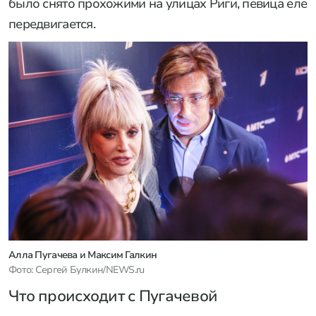
было снято прохожими на улицах Риги, певица еле
передвигается.
Алла Пугачева и Максим Галкин
Фото: Сергей Булкин/NEWS.ru
Что происходит с Пугачевой