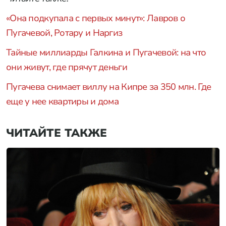
«Она подкупала с первых минут»: Лавров о
Пугачевой, Ротару и Наргиз
Тайные миллиарды Галкина и Пугачевой: на что
они живут, где прячут деньги
Пугачева снимает виллу на Кипре за 350 млн. Где
еще у нее квартиры и дома
ЧИТАЙТЕ ТАКЖЕ