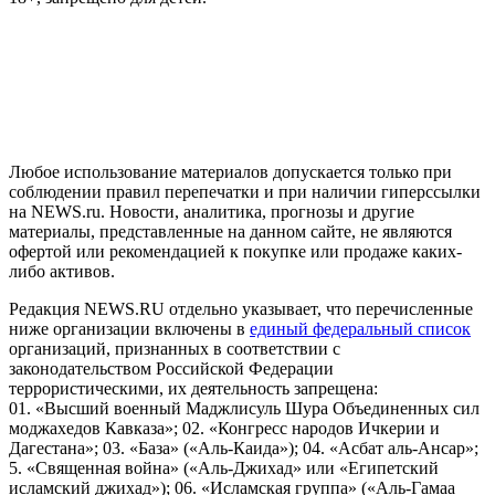
На информационном ресурсе NEWS.RU применяются
рекомендательные технологии (информационные технологии
предоставления информации на основе сбора, систематизации
и анализа сведений, относящихся к предпочтениям
пользователей сети "Интернет", находящихся на территории
Российской Федерации)
Любое использование материалов допускается только при
соблюдении правил перепечатки и при наличии гиперссылки
на NEWS.ru. Новости, аналитика, прогнозы и другие
материалы, представленные на данном сайте, не являются
офертой или рекомендацией к покупке или продаже каких-
либо активов.
Редакция NEWS.RU отдельно указывает, что перечисленные
ниже организации включены в
единый федеральный список
организаций, признанных в соответствии с
законодательством Российской Федерации
террористическими, их деятельность запрещена:
01. «Высший военный Маджлисуль Шура Объединенных сил
моджахедов Кавказа»; 02. «Конгресс народов Ичкерии и
Дагестана»; 03. «База» («Аль-Каида»); 04. «Асбат аль-Ансар»;
5. «Священная война» («Аль-Джихад» или «Египетский
исламский джихад»); 06. «Исламская группа» («Аль-Гамаа