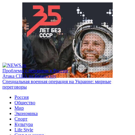
Проблемы с бензином в России
Атака США на Венесуэлу
Специальная военная операция на Украине: мирные
переговоры
Россия
Общество
Мир
Экономика
Спорт
Культура
Life Style