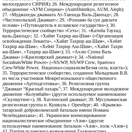
милосердного СИРИЯ); 26. Международное религиозное
объединение «АУМ Синрике» (AumShinrikyo, AUM, Aleph);
27. «Муджахеды джамаата Ат-Тавхида Валь-Джихад»; 28.
«Чистопольский Джамаат»; 29. «Рохнамо ба суи давлати
исломи» («Путеводитель в исламское государство»); 30.
Террористическое сообщество «Сеть»; 31. «Катиба Таухид
валь-Джихад»; 32. «Хайят Тахрир аш-Шам» («Организация
освобождения Леванта», «Хайят Тахрир аш-Шам», «Хейят
Тахрир аш-Шам», «Хейят Тахрир Аш-Шам», «Хайят Тахри
аш-Шам», «Тахрир аш-Шам»); 33. «Ахлю Сунна Валь
Джамаа» («Красноярский джамаат»); 34. «National
Socialism/White Power» («NS/WP, NS/WP Crew, Sparrows
Crew/White Power, Национал-социализм/Белая сила, власть»);
35. Террористическое сообщество, созданное Мальцевым В.В.
из числа участников Межрегионального общественного
движения «Артподготовка»; 36. Религиозная группа
“Джамаат “Красный пахарь”; 37. Международное молодежное
движение «Колумбайн» (другое используемое наименование
«Скулшутинг»); 38. Хатлонский джамаат; 39. Мусульманская
религиозная группа п. Кушкуль г. Оренбург; 40. «Крымско-
татарский добровольческий батальон имени Номана
Челебиджихана»; 41. Украинское военизированное
националистическое объединение «Азов» (другие
используемые наименования: батальон «Азов», полк «Азов»);
42. Партия исламского возрождения Таджикистана