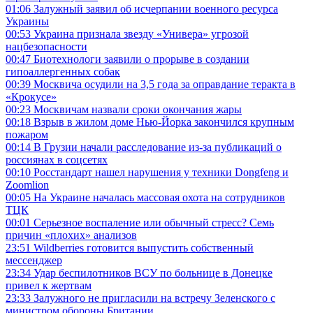
01:06
Залужный заявил об исчерпании военного ресурса
Украины
00:53
Украина признала звезду «Универа» угрозой
нацбезопасности
00:47
Биотехнологи заявили о прорыве в создании
гипоаллергенных собак
00:39
Москвича осудили на 3,5 года за оправдание теракта в
«Крокусе»
00:23
Москвичам назвали сроки окончания жары
00:18
Взрыв в жилом доме Нью-Йорка закончился крупным
пожаром
00:14
В Грузии начали расследование из-за публикаций о
россиянах в соцсетях
00:10
Росстандарт нашел нарушения у техники Dongfeng и
Zoomlion
00:05
На Украине началась массовая охота на сотрудников
ТЦК
00:01
Серьезное воспаление или обычный стресс? Семь
причин «плохих» анализов
23:51
Wildberries готовится выпустить собственный
мессенджер
23:34
Удар беспилотников ВСУ по больнице в Донецке
привел к жертвам
23:33
Залужного не пригласили на встречу Зеленского с
министром обороны Британии