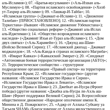
аль-Исламия»); 07. «Братья-мусульмане» («Аль-Ихван аль-
Муслимун»); 08. «Партия исламского освобождения» («Хизб
ут-Тахрир аль-Ислами»); 09. «Лашкар-И-Тайба»; 10.
«Исламская группа» («Джамаат-и-Ислами»); 11. «Движение
Талибан» [ПРИОСТАНОВЛЕНО]; 12. «Исламская партия
Туркестана» (бывшее «Исламское движение Узбекистана»);
13. «Общество социальных реформ» («Джамият аль-Ислах
аль-Иджтимаи»); 14. «Общество возрождения исламского
наследия» («Джамият Ихья ат-Тураз аль-Ислами»); 15. «Дом
двух святых» («Аль-Харамейн»); 16. «Джунд аш-Шам»
(Войско Великой Сирии); 17. «Исламский джихад – Джамаат
моджахедов»; 18. «Аль-Каида в странах исламского Магриба»;
19. «Имарат Кавказ» («Кавказский Эмират»); 20. «Синдикат
«Автономная боевая террористическая организация (АБТО)»;
21. Террористическое сообщество – структурное
подразделение организации «Правый сектор» на территории
Республики Крым; 22. «Исламское государство» (другие
названия: «Исламское Государство Ирака и Сирии»,
«Исламское Государство Ирака и Леванта», «Исламское
Государство Ирака и Шама»); 23. Джебхат ан-Нусра (Фронт
победы) (другие названия: «Джабха аль-Нусра ли-Ахль аш-
Шам» (Фронт поддержки Великой Сирии); 24. Всероссийское
общественное движение «Народное ополчение имени К.
Минина и Д. Пожарского»; 25. «Аджр от Аллаха Субхану уа
Тагьаля SHAM» (Благословение от Аллаха милоственного и