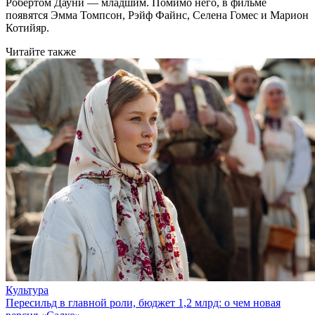
Робертом Дауни — младшим. Помимо него, в фильме
появятся Эмма Томпсон, Рэйф Файнс, Селена Гомес и Марион
Котийяр.
Читайте также
Культура
Пересильд в главной роли, бюджет 1,2 млрд: о чем новая