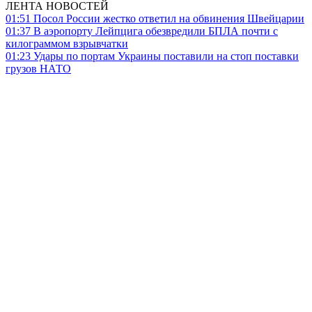
ЛЕНТА НОВОСТЕЙ
01:51
Посол России жестко ответил на обвинения Швейцарии
01:37
В аэропорту Лейпцига обезвредили БПЛА почти с
килограммом взрывчатки
01:23
Удары по портам Украины поставили на стоп поставки
грузов НАТО