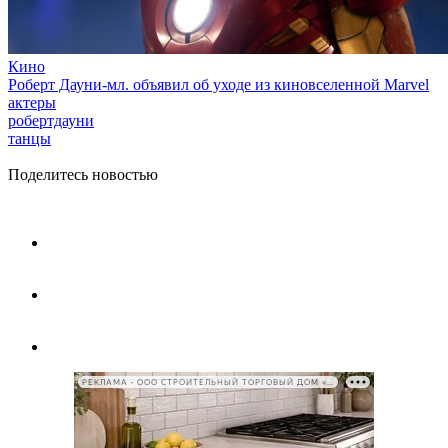
Кино
Роберт Дауни-мл. объявил об уходе из киновселенной Marvel
актеры
робертдауни
танцы
Поделитесь новостью
РЕКЛАМА • ООО СТРОИТЕЛЬНЫЙ ТОРГОВЫЙ ДОМ «ПЕТРОВИЧ», ИНН 7802348846