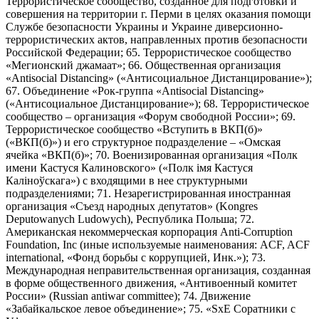
Террористическое сообщество, созданное для подготовки и
совершения на территории г. Перми в целях оказания помощи
Службе безопасности Украины и Украине диверсионно-
террористических актов, направленных против безопасности
Российской Федерации; 65. Террористическое сообщество
«Мегионский джамаат»; 66. Общественная организация
«Antisocial Distancing» («Антисоциальное Дистанцирование»);
67. Объединение «Рок-группа «Antisocial Distancing»
(«Антисоциальное Дистанцирование»); 68. Террористическое
сообщество – организация «Форум свободной России»; 69.
Террористическое сообщество «Вступить в ВКП(б)»
(«ВКП(б)») и его структурное подразделение – «Омская
ячейка «ВКП(б)»; 70. Военизированная организация «Полк
имени Кастуся Калиновского» («Полк iмя Кастуся
Калiноўскага») с входящими в нее структурными
подразделениями; 71. Незарегистрированная иностранная
организация «Съезд народных депутатов» (Kongres
Deputowanych Ludowych), Республика Польша; 72.
Американская некоммерческая корпорация Anti-Corruption
Foundation, Inc (иные используемые наименования: ACF, ACF
international, «Фонд борьбы с коррупцией, Инк.»); 73.
Международная неправительственная организация, созданная
в форме общественного движения, «Антивоенный комитет
России» (Russian antiwar committee); 74. Движение
«Забайкальское левое объединение»; 75. «SxE Соратники с