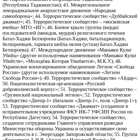
(Республика Таджикистан); 43. Межрегиональное
леворадикальное анархистское движение «Народная
самооборона»; 44. Террористическое сообщество «Дуббайский
джамаат»; 45. Террористическое сообщество – «московская
ячейка» МТО «ИГ»; 46. Боевое крыло группы (вирда)
последователей (мюидов, мурдов) религиозного течения
Батал-Хаджи Белхороева (Батал-Хаджи, баталхаджинцев,
белхороевцев, тариката шейха овлия (устаза) Батал-Хаджи
Белхороева); 47. Международное движение «Маньяки Культ
Убийц» (другие используемые наименования «Маньяки Культ
Убийств», «Молодёжь Которая Улыбается», М.К.У.); 48.
Украинское военизированное объединение Легион «Свобода
России» (другое используемое наименование «Легион
Свобода России»); 49. Террористическое сообщество «Айдар»;
50. Националистическая организация «Русский
добровольческий корпус»; 51. Террористическое сообщество –
«Грузинский национальный легион»; 52. Террористическое
сообщество «Днепр-1» (батальон «Днепр-1», полк «Днепр-1»);
53. Террористическое сообщество «Джамаат» (созданное в
исправительном учреждении ФКУ ИК-7 УФСИН России по
Республике Дагестан); 54. Террористическое сообщество,
созданное сотрудниками Главного управления разведки
Министерства обороны Украины и осуществлявшее свою
деятельность в г. Энергодаре Запорожской области; 55. Группа
«Концепция А.Н.В. (Авангард Народной Воли)»; 56.