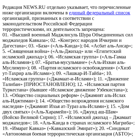
Редакция NEWS.RU отдельно указывает, что перечисленные
ниже организации включены в
единый федеральный список
организаций, признанных в соответствии с
законодательством Российской Федерации
террористическими, их деятельность запрещена:
01. «Высший военный Маджлисуль Шура Объединенных сил
моджахедов Кавказа»; 02. «Конгресс народов Ичкерии и
Дагестана»; 03. «База» («Аль-Каида»); 04. «Асбат аль-Ансар»;
5. «Священная война» («Аль-Джихад» или «Египетский
исламский джихад»); 06. «Исламская группа» («Аль-Гамаа
аль-Исламия»); 07. «Братья-мусульмане» («Аль-Ихван аль-
Муслимун»); 08. «Партия исламского освобождения» («Хизб
ут-Тахрир аль-Ислами»); 09. «Лашкар-И-Тайба»; 10.
«Исламская группа» («Джамаат-и-Ислами»); 11. «Движение
Талибан» [ПРИОСТАНОВЛЕНО]; 12. «Исламская партия
Туркестана» (бывшее «Исламское движение Узбекистана»);
13. «Общество социальных реформ» («Джамият аль-Ислах
аль-Иджтимаи»); 14. «Общество возрождения исламского
наследия» («Джамият Ихья ат-Тураз аль-Ислами»); 15. «Дом
двух святых» («Аль-Харамейн»); 16. «Джунд аш-Шам»
(Войско Великой Сирии); 17. «Исламский джихад – Джамаат
моджахедов»; 18. «Аль-Каида в странах исламского Магриба»;
19. «Имарат Кавказ» («Кавказский Эмират»); 20. «Синдикат
«Автономная боевая террористическая организация (АБТО)»;