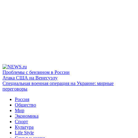
Проблемы с бензином в России
Атака США на Венесуэлу
Специальная военная операция на Украине: мирные
переговоры
Россия
Общество
Мир
Экономика
Спорт
Культура
Life Style