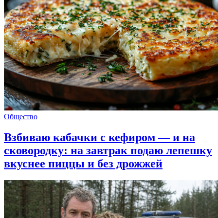
Общество
Взбиваю кабачки с кефиром — и на
сковородку: на завтрак подаю лепешку
вкуснее пиццы и без дрожжей