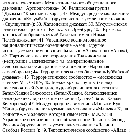
из числа участников Межрегионального общественного
движения «Артподготовка»; 36. Религиозная группа
“Джамаат “Красный пахарь”; 37. Международное молодежное
движение «Колумбайн» (другое используемое наименование
«Скулшутинг»); 38. Хатлонский джамаат; 39. Мусульманская
религиозная группа п. Кушкуль г. Оренбург; 40. «Крымско-
татарский добровольческий батальон имени Номана
Челебиджихана»; 41. Украинское военизированное
националистическое объединение «Азов» (другие
используемые наименования: батальон «Азов», полк «Азов»);
42. Партия исламского возрождения Таджикистана
(Республика Таджикистан); 43. Межрегиональное
леворадикальное анархистское движение «Народная
самооборона»; 44. Террористическое сообщество «Дуббайский
джамаат»; 45. Террористическое сообщество – «московская
ячейка» МТО «ИГ»; 46. Боевое крыло группы (вирда)
последователей (мюидов, мурдов) религиозного течения
Батал-Хаджи Белхороева (Батал-Хаджи, баталхаджинцев,
белхороевцев, тариката шейха овлия (устаза) Батал-Хаджи
Белхороева); 47. Международное движение «Маньяки Культ
Убийц» (другие используемые наименования «Маньяки Культ
Убийств», «Молодёжь Которая Улыбается», М.К.У.); 48.
Украинское военизированное объединение Легион «Свобода
России» (другое используемое наименование «Легион
Свобода России»); 49. Террористическое сообщество «Айдар»;