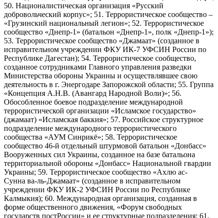
50. Националистическая организация «Русский
добровольческий корпус»; 51. Террористическое сообщество –
«Грузинский национальный легион»; 52. Террористическое
сообщество «Днепр-1» (батальон «Днепр-1», полк «Днепр-1»);
53. Террористическое сообщество «Джамаат» (созданное в
исправительном учреждении ФКУ ИК-7 УФСИН России по
Республике Дагестан); 54. Террористическое сообщество,
созданное сотрудниками Главного управления разведки
Министерства обороны Украины и осуществлявшее свою
деятельность в г. Энергодаре Запорожской области; 55. Группа
«Концепция А.Н.В. (Авангард Народной Воли)»; 56.
Обособленное боевое подразделение международной
террористической организации «Исламское государство»
(джамаат) «Исламская баккия»; 57. Российское структурное
подразделение международного террористического
сообщества «АУМ Синрикё»; 58. Террористическое
сообщество 46-й отдельный штурмовой батальон «Донбасс»
Вооруженных сил Украины, созданное на базе батальона
территориальной обороны «Донбасс» Национальной гвардии
Украины; 59. Террористическое сообщество «Ахлю ас-
Сунна ва-ль-Джамаат» (созданное в исправительном
учреждении ФКУ ИК-2 УФСИН России по Республике
Калмыкия); 60. Международная организация, созданная в
форме общественного движения, «Форум свободных
государств постРоссии» и ее структурные подразделения; 61.