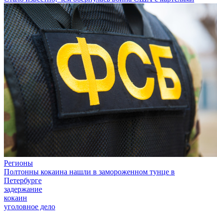
Регионы
Полтонны кокаина нашли в замороженном тунце в
Петербурге
задержание
кокаин
уголовное дело