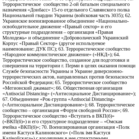
Террористическое сообщество 2-ой батальон специального
назначения «Донбасс» 15-го отдельного Славянского полка
Национальной гвардии Украины (войсковая часть 3035); 62.
Украинское военизированное объединение «Национально-
освободительное движение «Правый сектор» и его
структурные подразделения – организация «Правая
Молодежь» и объединение «Добровольческий Украинский
Корпус «Правый Сектор» (другое используемое
наименование: ДУК ПС); 63. Террористическое сообщество
«Народное коммунистическое движение» («НКД»); 64.
Террористическое сообщество, созданное для подготовки и
совершения на территории г. Перми в целях оказания помощи
Службе безопасности Украины и Украине диверсионно-
террористических актов, направленных против безопасности
Российской Федерации; 65. Террористическое сообщество
«Мегионский джамаат»; 66. Общественная организация
«Antisocial Distancing» («Антисоциальное Дистанцирование»);
67. Объединение «Рок-группа «Antisocial Distancing»
(«Антисоциальное Дистанцирование»); 68. Террористическое
сообщество – организация «Форум свободной России»; 69.
Террористическое сообщество «Вступить в ВКП(б)»
(«ВКП(б)») и его структурное подразделение – «Омская
ячейка «ВКП(б)»; 70. Военизированная организация «Полк
имени Кастуся Калиновского» («Полк iмя Кастуся
Калiноўскага») с входящими в нее структурными