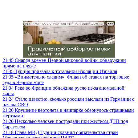
РЕКЛАМА • ООО СТРОИТЕЛЬНЫЙ ТОРГОВЫЙ ДОМ «ПЕТРОВИЧ», ИНН 7802348846
21:45
Снаряд времен Первой мировой войны обнаружили
прямо на пляже
21:35
Турция призвала к тотальной изоляции Израиля
21:35
«Внимательно следим»: Фидан об атаках на торговые
суда в Черном море
21:34
Река во Франции обнажила русло из-за аномальной
жары
21:24
Стало известно, сколько россиян выслали из Германии с
начала СВО
21:20
Крушение вертолета в нацпарке обернулось страшными
жертвами
21:20
Несколько человек пострадали при жестком ДТП под
Саратовом
21:18
Глава МИД Турции сравнил обязательства стран
Мекканского соглашения с НАТО