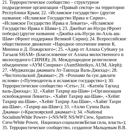
21. Террористическое сообщество – структурное
подразделение организации «Правый сектор» на территории
Республики Крым; 22. «Исламское государство» (другие
названия: «Исламское Государство Ирака и Сирии»,
«Исламское Государство Ирака и Леванта», «Исламское
Государство Ирака и Шама»); 23. Джебхат ан-Нусра (Фронт
победы) (другие названия: «Джабха аль-Нусра ли-Ахль аш-
Шам» (Фронт поддержки Великой Сирии); 24. Всероссийское
общественное движение «Народное ополчение имени К.
Минина и Д. Пожарского»; 25. «Аджр от Аллаха Субхану уа
Тагьаля SHAM» (Благословение от Аллаха милоственного и
милосердного СИРИЯ); 26. Международное религиозное
объединение «АУМ Синрике» (AumShinrikyo, AUM, Aleph);
27. «Муджахеды джамаата Ат-Тавхида Валь-Джихад»; 28.
«Чистопольский Джамаат»; 29. «Рохнамо ба суи давлати
исломи» («Путеводитель в исламское государство»); 30.
Террористическое сообщество «Сеть»; 31. «Катиба Таухид
валь-Джихад»; 32. «Хайят Тахрир аш-Шам» («Организация
освобождения Леванта», «Хайят Тахрир аш-Шам», «Хейят
Тахрир аш-Шам», «Хейят Тахрир Аш-Шам», «Хайят Тахри
аш-Шам», «Тахрир аш-Шам»); 33. «Ахлю Сунна Валь
Джамаа» («Красноярский джамаат»); 34. «National
Socialism/White Power» («NS/WP, NS/WP Crew, Sparrows
Crew/White Power, Национал-социализм/Белая сила, власть»);
35. Террористическое сообщество, созданное Мальцевым В.В.