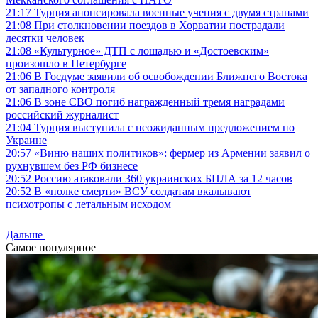
21:17
Турция анонсировала военные учения с двумя странами
21:08
При столкновении поездов в Хорватии пострадали
десятки человек
21:08
«Культурное» ДТП с лошадью и «Достоевским»
произошло в Петербурге
21:06
В Госдуме заявили об освобождении Ближнего Востока
от западного контроля
21:06
В зоне СВО погиб награжденный тремя наградами
российский журналист
21:04
Турция выступила с неожиданным предложением по
Украине
20:57
«Виню наших политиков»: фермер из Армении заявил о
рухнувшем без РФ бизнесе
20:52
Россию атаковали 360 украинских БПЛА за 12 часов
20:52
В «полке смерти» ВСУ солдатам вкалывают
психотропы с летальным исходом
Дальше
Самое популярное