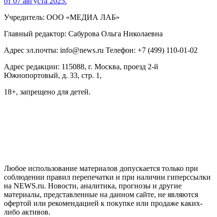
от 07 августа 2025.
Учредитель: ООО «МЕДИА ЛАБ»
Главный редактор: Сабурова Ольга Николаевна
Адрес эл.почты: info@news.ru Телефон: +7 (499) 110-01-02
Адрес редакции: 115088, г. Москва, проезд 2-й
Южнопортовый, д. 33, стр. 1,
18+, запрещено для детей.
На информационном ресурсе NEWS.RU применяются
рекомендательные технологии (информационные технологии
предоставления информации на основе сбора, систематизации
и анализа сведений, относящихся к предпочтениям
пользователей сети "Интернет", находящихся на территории
Российской Федерации)
Любое использование материалов допускается только при
соблюдении правил перепечатки и при наличии гиперссылки
на NEWS.ru. Новости, аналитика, прогнозы и другие
материалы, представленные на данном сайте, не являются
офертой или рекомендацией к покупке или продаже каких-
либо активов.