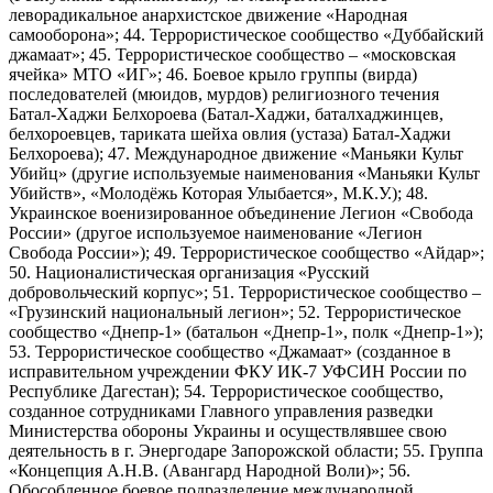
леворадикальное анархистское движение «Народная
самооборона»; 44. Террористическое сообщество «Дуббайский
джамаат»; 45. Террористическое сообщество – «московская
ячейка» МТО «ИГ»; 46. Боевое крыло группы (вирда)
последователей (мюидов, мурдов) религиозного течения
Батал-Хаджи Белхороева (Батал-Хаджи, баталхаджинцев,
белхороевцев, тариката шейха овлия (устаза) Батал-Хаджи
Белхороева); 47. Международное движение «Маньяки Культ
Убийц» (другие используемые наименования «Маньяки Культ
Убийств», «Молодёжь Которая Улыбается», М.К.У.); 48.
Украинское военизированное объединение Легион «Свобода
России» (другое используемое наименование «Легион
Свобода России»); 49. Террористическое сообщество «Айдар»;
50. Националистическая организация «Русский
добровольческий корпус»; 51. Террористическое сообщество –
«Грузинский национальный легион»; 52. Террористическое
сообщество «Днепр-1» (батальон «Днепр-1», полк «Днепр-1»);
53. Террористическое сообщество «Джамаат» (созданное в
исправительном учреждении ФКУ ИК-7 УФСИН России по
Республике Дагестан); 54. Террористическое сообщество,
созданное сотрудниками Главного управления разведки
Министерства обороны Украины и осуществлявшее свою
деятельность в г. Энергодаре Запорожской области; 55. Группа
«Концепция А.Н.В. (Авангард Народной Воли)»; 56.
Обособленное боевое подразделение международной