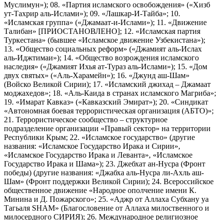
Муслимун»); 08. «Партия исламского освобождения» («Хизб
ут-Тахрир аль-Ислами»); 09. «Лашкар-И-Тайба»; 10.
«Исламская группа» («Джамаат-и-Ислами»); 11. «Движение
Талибан» [ПРИОСТАНОВЛЕНО]; 12. «Исламская партия
Туркестана» (бывшее «Исламское движение Узбекистана»);
13. «Общество социальных реформ» («Джамият аль-Ислах
аль-Иджтимаи»); 14. «Общество возрождения исламского
наследия» («Джамият Ихья ат-Тураз аль-Ислами»); 15. «Дом
двух святых» («Аль-Харамейн»); 16. «Джунд аш-Шам»
(Войско Великой Сирии); 17. «Исламский джихад – Джамаат
моджахедов»; 18. «Аль-Каида в странах исламского Магриба»;
19. «Имарат Кавказ» («Кавказский Эмират»); 20. «Синдикат
«Автономная боевая террористическая организация (АБТО)»;
21. Террористическое сообщество – структурное
подразделение организации «Правый сектор» на территории
Республики Крым; 22. «Исламское государство» (другие
названия: «Исламское Государство Ирака и Сирии»,
«Исламское Государство Ирака и Леванта», «Исламское
Государство Ирака и Шама»); 23. Джебхат ан-Нусра (Фронт
победы) (другие названия: «Джабха аль-Нусра ли-Ахль аш-
Шам» (Фронт поддержки Великой Сирии); 24. Всероссийское
общественное движение «Народное ополчение имени К.
Минина и Д. Пожарского»; 25. «Аджр от Аллаха Субхану уа
Тагьаля SHAM» (Благословение от Аллаха милоственного и
милосердного СИРИЯ); 26. Международное религиозное