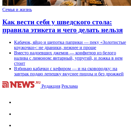
Семья и жизнь
Как вести себя у шведского стола:
правила этикета и чего делать нельзя
Кабачок, яйцо и щепотка паприки — пеку «Золотистые
кружочки»: не драники, нежнее и проще
Вместо надоевших джемов — конфитюр из белого
налива с лимоном: янтарный, упругий, и ложка в нем
стоит
Взбиваю кабачки с кефиром — и на сковородку: на
завтрак подаю лепешку вкуснее пиццы и без дрожжей
Редакция
Реклама