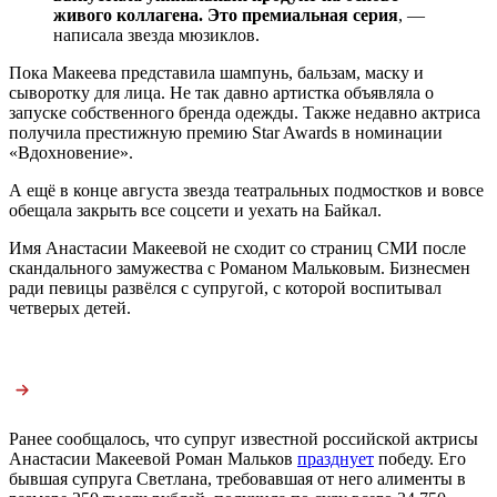
живого коллагена. Это премиальная серия
, —
написала
звезда мюзиклов.
Пока Макеева представила шампунь, бальзам, маску и
сыворотку для лица. Не так давно артистка объявляла о
запуске собственного бренда одежды. Также недавно актриса
получила престижную премию Star Awards в номинации
«Вдохновение».
А ещё в конце августа звезда театральных подмостков и вовсе
обещала закрыть все соцсети и уехать на Байкал.
Имя Анастасии Макеевой не сходит со страниц СМИ после
скандального замужества с Романом Мальковым. Бизнесмен
ради певицы развёлся с супругой, с которой воспитывал
четверых детей.
Ранее сообщалось, что супруг известной российской актрисы
Анастасии Макеевой Роман Мальков
празднует
победу. Его
бывшая супруга Светлана, требовавшая от него алименты в