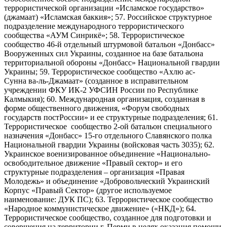
террористической организации «Исламское государство»
(джамаат) «Исламская баккия»; 57. Российское структурное
подразделение международного террористического
сообщества «АУМ Синрикё»; 58. Террористическое
сообщество 46-й отдельный штурмовой батальон «Донбасс»
Вооруженных сил Украины, созданное на базе батальона
территориальной обороны «Донбасс» Национальной гвардии
Украины; 59. Террористическое сообщество «Ахлю ас-
Сунна ва-ль-Джамаат» (созданное в исправительном
учреждении ФКУ ИК-2 УФСИН России по Республике
Калмыкия); 60. Международная организация, созданная в
форме общественного движения, «Форум свободных
государств постРоссии» и ее структурные подразделения; 61.
Террористическое сообщество 2-ой батальон специального
назначения «Донбасс» 15-го отдельного Славянского полка
Национальной гвардии Украины (войсковая часть 3035); 62.
Украинское военизированное объединение «Национально-
освободительное движение «Правый сектор» и его
структурные подразделения – организация «Правая
Молодежь» и объединение «Добровольческий Украинский
Корпус «Правый Сектор» (другое используемое
наименование: ДУК ПС); 63. Террористическое сообщество
«Народное коммунистическое движение» («НКД»); 64.
Террористическое сообщество, созданное для подготовки и
совершения на территории г. Перми в целях оказания помощи