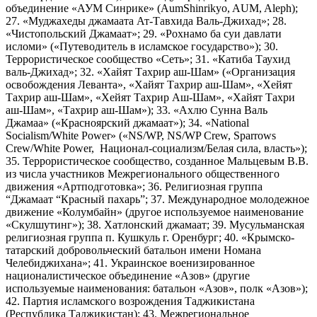
объединение «АУМ Синрике» (AumShinrikyo, AUM, Aleph);
27. «Муджахеды джамаата Ат-Тавхида Валь-Джихад»; 28.
«Чистопольский Джамаат»; 29. «Рохнамо ба суи давлати
исломи» («Путеводитель в исламское государство»); 30.
Террористическое сообщество «Сеть»; 31. «Катиба Таухид
валь-Джихад»; 32. «Хайят Тахрир аш-Шам» («Организация
освобождения Леванта», «Хайят Тахрир аш-Шам», «Хейят
Тахрир аш-Шам», «Хейят Тахрир Аш-Шам», «Хайят Тахри
аш-Шам», «Тахрир аш-Шам»); 33. «Ахлю Сунна Валь
Джамаа» («Красноярский джамаат»); 34. «National
Socialism/White Power» («NS/WP, NS/WP Crew, Sparrows
Crew/White Power, Национал-социализм/Белая сила, власть»);
35. Террористическое сообщество, созданное Мальцевым В.В.
из числа участников Межрегионального общественного
движения «Артподготовка»; 36. Религиозная группа
“Джамаат “Красный пахарь”; 37. Международное молодежное
движение «Колумбайн» (другое используемое наименование
«Скулшутинг»); 38. Хатлонский джамаат; 39. Мусульманская
религиозная группа п. Кушкуль г. Оренбург; 40. «Крымско-
татарский добровольческий батальон имени Номана
Челебиджихана»; 41. Украинское военизированное
националистическое объединение «Азов» (другие
используемые наименования: батальон «Азов», полк «Азов»);
42. Партия исламского возрождения Таджикистана
(Республика Таджикистан); 43. Межрегиональное