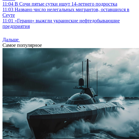
11:04
В Сочи пятые сутки ищут 14-летнего подростка
11:03
Названо число нелегальных мигрантов, оставшихся в
Сеуте
11:01
«Герани» выжгли украинские нефтедобывающие
предприятия
Дальше
Самое популярное