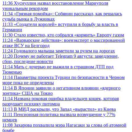
11:36
Хуснуллин назвал восстановление Мариуполя
уникальным рекордом
11:34
«Грязная помойка»: Собянин рассказал, как решалась
судьба рынка в Лужниках
11:33
«Создатели королей» вступили в борьбу за власть в
Германии
11:30
Стало известно, кто собрался «кормить» Европу газом
11:24
«Варварские действия»: военэксперт о массированной
атаке ВСУ на Белгород
11:24
Годовалого малыша заметили за рулем на дорогах
11:20
Почему не работает Telegram 9 августа: замедление,
сбои, последние новости
11:14
Мать с дочерью не выжили в страшном ДТП под
Тюменью
11:14
Параметры проекта Турции по безопасности в Черном
море пока не определены
11:14
В Японии заявили о негативном влиянии «ядерного
зонтика» США на Токио
11:14
Названа роковая ошибка владельцев кошек, которая
разрушает психику питомца
11:13
В МИД раскрыли, что Запад «вырастил» из Киева
11:11
Пенсионная политика вызвала возмущение у 77%
немцев
11:08
Захарова похвалила мэра Нагасаки за слова об атомной
бомбе