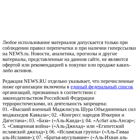
На информационном ресурсе NEWS.RU применяются
рекомендательные технологии (информационные технологии
предоставления информации на основе сбора, систематизации
и анализа сведений, относящихся к предпочтениям
пользователей сети "Интернет", находящихся на территории
Российской Федерации)
Любое использование материалов допускается только при
соблюдении правил перепечатки и при наличии гиперссылки
на NEWS.ru. Новости, аналитика, прогнозы и другие
материалы, представленные на данном сайте, не являются
офертой или рекомендацией к покупке или продаже каких-
либо активов.
Редакция NEWS.RU отдельно указывает, что перечисленные
ниже организации включены в
единый федеральный список
организаций, признанных в соответствии с
законодательством Российской Федерации
террористическими, их деятельность запрещена:
01. «Высший военный Маджлисуль Шура Объединенных сил
моджахедов Кавказа»; 02. «Конгресс народов Ичкерии и
Дагестана»; 03. «База» («Аль-Каида»); 04. «Асбат аль-Ансар»;
5. «Священная война» («Аль-Джихад» или «Египетский
исламский джихад»); 06. «Исламская группа» («Аль-Гамаа
аль-Исламия»); 07. «Братья-мусульмане» («Аль-Ихван аль-