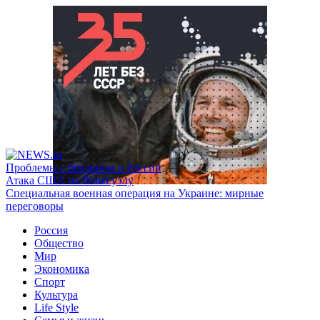
Проблемы с бензином в России
Атака США на Венесуэлу
Специальная военная операция на Украине: мирные
переговоры
Россия
Общество
Мир
Экономика
Спорт
Культура
Life Style