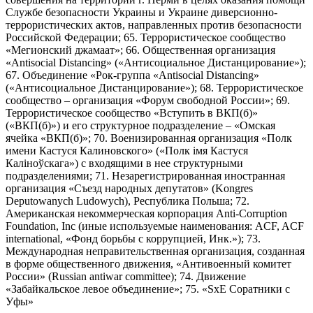
Службе безопасности Украины и Украине диверсионно-
террористических актов, направленных против безопасности
Российской Федерации; 65. Террористическое сообщество
«Мегионский джамаат»; 66. Общественная организация
«Antisocial Distancing» («Антисоциальное Дистанцирование»);
67. Объединение «Рок-группа «Antisocial Distancing»
(«Антисоциальное Дистанцирование»); 68. Террористическое
сообщество – организация «Форум свободной России»; 69.
Террористическое сообщество «Вступить в ВКП(б)»
(«ВКП(б)») и его структурное подразделение – «Омская
ячейка «ВКП(б)»; 70. Военизированная организация «Полк
имени Кастуся Калиновского» («Полк iмя Кастуся
Калiноўскага») с входящими в нее структурными
подразделениями; 71. Незарегистрированная иностранная
организация «Съезд народных депутатов» (Kongres
Deputowanych Ludowych), Республика Польша; 72.
Американская некоммерческая корпорация Anti-Corruption
Foundation, Inc (иные используемые наименования: ACF, ACF
international, «Фонд борьбы с коррупцией, Инк.»); 73.
Международная неправительственная организация, созданная
в форме общественного движения, «Антивоенный комитет
России» (Russian antiwar committee); 74. Движение
«Забайкальское левое объединение»; 75. «SxE Соратники с
Уфы»