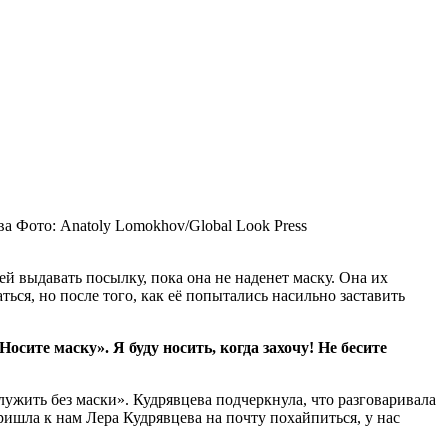
ва
Фото: Anatoly Lomokhov/Global Look Press
ей выдавать посылку, пока она не наденет маску. Она их
ться, но после того, как её попытались насильно заставить
Носите маску». Я буду носить, когда захочу! Не бесите
лужить без маски». Кудрявцева подчеркнула, что разговаривала
пришла к нам Лера Кудрявцева на почту похайпиться, у нас