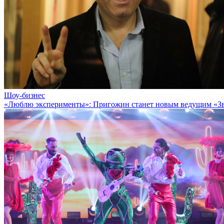
Шоу-бизнес
«Люблю эксперименты»: Пригожин станет новым ведущим «З