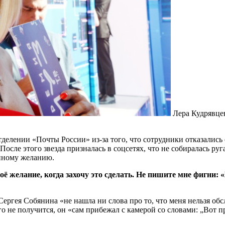
Лера Кудрявце
делении «Почты России» из-за того, что сотрудники отказались 
осле этого звезда призналась в соцсетях, что не собиралась руга
енному желанию.
оё желание, когда захочу это сделать. Не пишите мне фигни: «
Сергея Собянина «не нашла ни слова про то, что меня нельзя обс
его не получится, он «сам прибежал с камерой со словами: „Вот 