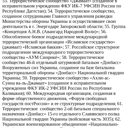
53. Террористическое сообщество «Джамаат» (созданное в
исправительном учреждении ФКУ ИК-7 УФСИН России по
Республике Дагестан); 54. Террористическое сообщество,
созданное сотрудниками Главного управления разведки
Министерства обороны Украины и осуществлявшее свою
деятельность в г. Энергодаре Запорожской области; 55. Группа
«Концепция А.Н.В. (Авангард Народной Воли)»; 56.
Обособленное боевое подразделение международной
террористической организации «Исламское государство»
(джамаат) «Исламская баккия»; 57. Российское структурное
подразделение международного террористического
сообщества «АУМ Синрикё»; 58. Террористическое
сообщество 46-й отдельный штурмовой батальон «Донбасс»
Вооруженных сил Украины, созданное на базе батальона
территориальной обороны «Донбасс» Национальной гвардии
Украины; 59. Террористическое сообщество «Ахлю ас-
Сунна ва-ль-Джамаат» (созданное в исправительном
учреждении ФКУ ИК-2 УФСИН России по Республике
Калмыкия); 60. Международная организация, созданная в
форме общественного движения, «Форум свободных
государств постРоссии» и ее структурные подразделения; 61.
Террористическое сообщество 2-ой батальон специального
назначения «Донбасс» 15-го отдельного Славянского полка
Национальной гвардии Украины (войсковая часть 3035); 62.
Украинское военизированное объединение «Национально-