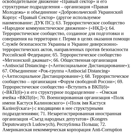
освободительное движение «Правый сектор» и его
структурные подразделения – организация «Правая
Молодежь» и объединение «Добровольческий Украинский
Корпус «Правый Сектор» (другое используемое
наименование: ДУК ПС); 63. Террористическое сообщество
«Народное коммунистическое движение» («НКД»); 64.
Террористическое сообщество, созданное для подготовки и
совершения на территории г. Перми в целях оказания помощи
Службе безопасности Украины и Украине диверсионно-
террористических актов, направленных против безопасности
Российской Федерации; 65. Террористическое сообщество
«Мегионский джамаат»; 66. Общественная организация
«Antisocial Distancing» («Антисоциальное Дистанцирование»);
67. Объединение «Рок-группа «Antisocial Distancing»
(«Антисоциальное Дистанцирование»); 68. Террористическое
сообщество – организация «Форум свободной России»; 69.
Террористическое сообщество «Вступить в ВКП(б)»
(«ВКП(б)») и его структурное подразделение – «Омская
ячейка «ВКП(б)»; 70. Военизированная организация «Полк
имени Кастуся Калиновского» («Полк iмя Кастуся
Калiноўскага») с входящими в нее структурными
подразделениями; 71. Незарегистрированная иностранная
организация «Съезд народных депутатов» (Kongres
Deputowanych Ludowych), Республика Польша; 72.
Американская некоммерческая корпорация Anti-Corruption