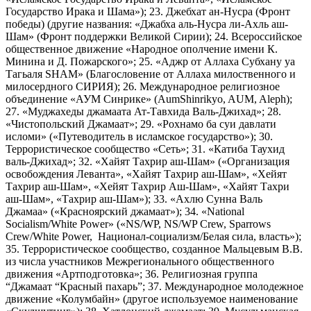
Государство Ирака и Шама»); 23. Джебхат ан-Нусра (Фронт
победы) (другие названия: «Джабха аль-Нусра ли-Ахль аш-
Шам» (Фронт поддержки Великой Сирии); 24. Всероссийское
общественное движение «Народное ополчение имени К.
Минина и Д. Пожарского»; 25. «Аджр от Аллаха Субхану уа
Тагьаля SHAM» (Благословение от Аллаха милоственного и
милосердного СИРИЯ); 26. Международное религиозное
объединение «АУМ Синрике» (AumShinrikyo, AUM, Aleph);
27. «Муджахеды джамаата Ат-Тавхида Валь-Джихад»; 28.
«Чистопольский Джамаат»; 29. «Рохнамо ба суи давлати
исломи» («Путеводитель в исламское государство»); 30.
Террористическое сообщество «Сеть»; 31. «Катиба Таухид
валь-Джихад»; 32. «Хайят Тахрир аш-Шам» («Организация
освобождения Леванта», «Хайят Тахрир аш-Шам», «Хейят
Тахрир аш-Шам», «Хейят Тахрир Аш-Шам», «Хайят Тахри
аш-Шам», «Тахрир аш-Шам»); 33. «Ахлю Сунна Валь
Джамаа» («Красноярский джамаат»); 34. «National
Socialism/White Power» («NS/WP, NS/WP Crew, Sparrows
Crew/White Power, Национал-социализм/Белая сила, власть»);
35. Террористическое сообщество, созданное Мальцевым В.В.
из числа участников Межрегионального общественного
движения «Артподготовка»; 36. Религиозная группа
“Джамаат “Красный пахарь”; 37. Международное молодежное
движение «Колумбайн» (другое используемое наименование