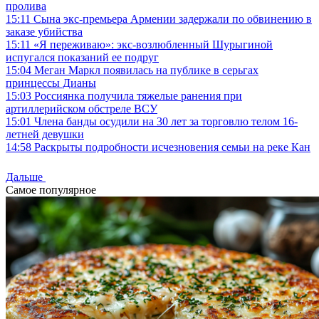
пролива
15:11
Сына экс-премьера Армении задержали по обвинению в
заказе убийства
15:11
«Я переживаю»: экс-возлюбленный Шурыгиной
испугался показаний ее подруг
15:04
Меган Маркл появилась на публике в серьгах
принцессы Дианы
15:03
Россиянка получила тяжелые ранения при
артиллерийском обстреле ВСУ
15:01
Члена банды осудили на 30 лет за торговлю телом 16-
летней девушки
14:58
Раскрыты подробности исчезновения семьи на реке Кан
Дальше
Самое популярное