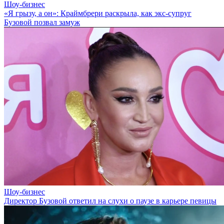
Шоу-бизнес
«Я грызу, а он»: Краймбрери раскрыла, как экс-супруг
Бузовой позвал замуж
Шоу-бизнес
Директор Бузовой ответил на слухи о паузе в карьере певицы