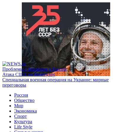
Проблемы с бензином в России
Атака США на Венесуэлу
Специальная военная операция на Украине: мирные
переговоры
Россия
Общество
Мир
Экономика
Спорт
Культура
Life Style