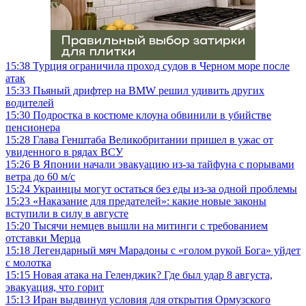
15:38
Турция ограничила проход судов в Черном море после
атак
15:33
Пьяный дрифтер на BMW решил удивить других
водителей
15:30
Подростка в костюме клоуна обвинили в убийстве
пенсионера
15:28
Глава Генштаба Великобритании пришел в ужас от
увиденного в рядах ВСУ
15:26
В Японии начали эвакуацию из-за тайфуна с порывами
ветра до 60 м/с
15:24
Украинцы могут остаться без еды из-за одной проблемы
15:23
«Наказание для предателей»: какие новые законы
вступили в силу в августе
15:20
Тысячи немцев вышли на митинги с требованием
отставки Мерца
15:18
Легендарный мяч Марадоны с «голом рукой Бога» уйдет
с молотка
15:15
Новая атака на Геленджик? Где был удар 8 августа,
эвакуация, что горит
15:13
Иран выдвинул условия для открытия Ормузского