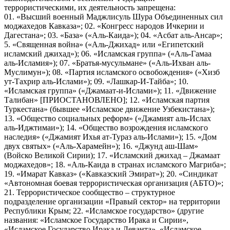
террористическими, их деятельность запрещена:
01. «Высший военный Маджлисуль Шура Объединенных сил
моджахедов Кавказа»; 02. «Конгресс народов Ичкерии и
Дагестана»; 03. «База» («Аль-Каида»); 04. «Асбат аль-Ансар»;
5. «Священная война» («Аль-Джихад» или «Египетский
исламский джихад»); 06. «Исламская группа» («Аль-Гамаа
аль-Исламия»); 07. «Братья-мусульмане» («Аль-Ихван аль-
Муслимун»); 08. «Партия исламского освобождения» («Хизб
ут-Тахрир аль-Ислами»); 09. «Лашкар-И-Тайба»; 10.
«Исламская группа» («Джамаат-и-Ислами»); 11. «Движение
Талибан» [ПРИОСТАНОВЛЕНО]; 12. «Исламская партия
Туркестана» (бывшее «Исламское движение Узбекистана»);
13. «Общество социальных реформ» («Джамият аль-Ислах
аль-Иджтимаи»); 14. «Общество возрождения исламского
наследия» («Джамият Ихья ат-Тураз аль-Ислами»); 15. «Дом
двух святых» («Аль-Харамейн»); 16. «Джунд аш-Шам»
(Войско Великой Сирии); 17. «Исламский джихад – Джамаат
моджахедов»; 18. «Аль-Каида в странах исламского Магриба»;
19. «Имарат Кавказ» («Кавказский Эмират»); 20. «Синдикат
«Автономная боевая террористическая организация (АБТО)»;
21. Террористическое сообщество – структурное
подразделение организации «Правый сектор» на территории
Республики Крым; 22. «Исламское государство» (другие
названия: «Исламское Государство Ирака и Сирии»,
«Исламское Государство Ирака и Леванта», «Исламское