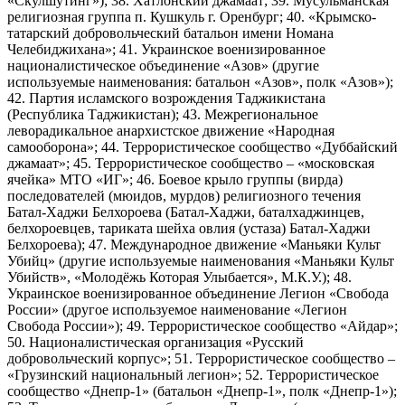
«Скулшутинг»); 38. Хатлонский джамаат; 39. Мусульманская
религиозная группа п. Кушкуль г. Оренбург; 40. «Крымско-
татарский добровольческий батальон имени Номана
Челебиджихана»; 41. Украинское военизированное
националистическое объединение «Азов» (другие
используемые наименования: батальон «Азов», полк «Азов»);
42. Партия исламского возрождения Таджикистана
(Республика Таджикистан); 43. Межрегиональное
леворадикальное анархистское движение «Народная
самооборона»; 44. Террористическое сообщество «Дуббайский
джамаат»; 45. Террористическое сообщество – «московская
ячейка» МТО «ИГ»; 46. Боевое крыло группы (вирда)
последователей (мюидов, мурдов) религиозного течения
Батал-Хаджи Белхороева (Батал-Хаджи, баталхаджинцев,
белхороевцев, тариката шейха овлия (устаза) Батал-Хаджи
Белхороева); 47. Международное движение «Маньяки Культ
Убийц» (другие используемые наименования «Маньяки Культ
Убийств», «Молодёжь Которая Улыбается», М.К.У.); 48.
Украинское военизированное объединение Легион «Свобода
России» (другое используемое наименование «Легион
Свобода России»); 49. Террористическое сообщество «Айдар»;
50. Националистическая организация «Русский
добровольческий корпус»; 51. Террористическое сообщество –
«Грузинский национальный легион»; 52. Террористическое
сообщество «Днепр-1» (батальон «Днепр-1», полк «Днепр-1»);