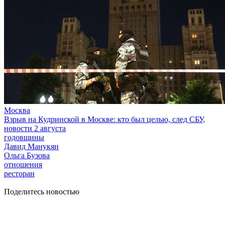
Москва
Взрыв на Кудринской в Москве: кто был целью, след СБУ,
новости 2 августа
годовщины
Давид Манукян
Ольга Бузова
отношения
ресторан
Поделитесь новостью