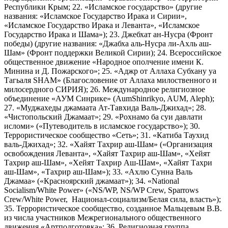
Республики Крым; 22. «Исламское государство» (другие
названия: «Исламское Государство Ирака и Сирии»,
«Исламское Государство Ирака и Леванта», «Исламское
Государство Ирака и Шама»); 23. Джебхат ан-Нусра (Фронт
победы) (другие названия: «Джабха аль-Нусра ли-Ахль аш-
Шам» (Фронт поддержки Великой Сирии); 24. Всероссийское
общественное движение «Народное ополчение имени К.
Минина и Д. Пожарского»; 25. «Аджр от Аллаха Субхану уа
Тагьаля SHAM» (Благословение от Аллаха милоственного и
милосердного СИРИЯ); 26. Международное религиозное
объединение «АУМ Синрике» (AumShinrikyo, AUM, Aleph);
27. «Муджахеды джамаата Ат-Тавхида Валь-Джихад»; 28.
«Чистопольский Джамаат»; 29. «Рохнамо ба суи давлати
исломи» («Путеводитель в исламское государство»); 30.
Террористическое сообщество «Сеть»; 31. «Катиба Таухид
валь-Джихад»; 32. «Хайят Тахрир аш-Шам» («Организация
освобождения Леванта», «Хайят Тахрир аш-Шам», «Хейят
Тахрир аш-Шам», «Хейят Тахрир Аш-Шам», «Хайят Тахри
аш-Шам», «Тахрир аш-Шам»); 33. «Ахлю Сунна Валь
Джамаа» («Красноярский джамаат»); 34. «National
Socialism/White Power» («NS/WP, NS/WP Crew, Sparrows
Crew/White Power, Национал-социализм/Белая сила, власть»);
35. Террористическое сообщество, созданное Мальцевым В.В.
из числа участников Межрегионального общественного
движения «Артподготовка»; 36. Религиозная группа