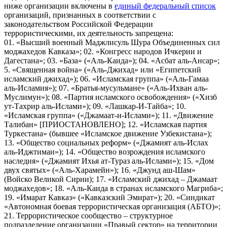
ниже организации включены в
единый федеральный список
организаций, признанных в соответствии с
законодательством Российской Федерации
террористическими, их деятельность запрещена:
01. «Высший военный Маджлисуль Шура Объединенных сил
моджахедов Кавказа»; 02. «Конгресс народов Ичкерии и
Дагестана»; 03. «База» («Аль-Каида»); 04. «Асбат аль-Ансар»;
5. «Священная война» («Аль-Джихад» или «Египетский
исламский джихад»); 06. «Исламская группа» («Аль-Гамаа
аль-Исламия»); 07. «Братья-мусульмане» («Аль-Ихван аль-
Муслимун»); 08. «Партия исламского освобождения» («Хизб
ут-Тахрир аль-Ислами»); 09. «Лашкар-И-Тайба»; 10.
«Исламская группа» («Джамаат-и-Ислами»); 11. «Движение
Талибан» [ПРИОСТАНОВЛЕНО]; 12. «Исламская партия
Туркестана» (бывшее «Исламское движение Узбекистана»);
13. «Общество социальных реформ» («Джамият аль-Ислах
аль-Иджтимаи»); 14. «Общество возрождения исламского
наследия» («Джамият Ихья ат-Тураз аль-Ислами»); 15. «Дом
двух святых» («Аль-Харамейн»); 16. «Джунд аш-Шам»
(Войско Великой Сирии); 17. «Исламский джихад – Джамаат
моджахедов»; 18. «Аль-Каида в странах исламского Магриба»;
19. «Имарат Кавказ» («Кавказский Эмират»); 20. «Синдикат
«Автономная боевая террористическая организация (АБТО)»;
21. Террористическое сообщество – структурное
подразделение организации «Правый сектор» на территории