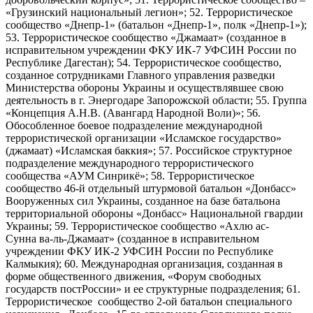
«Грузинский национальный легион»; 52. Террористическое
сообщество «Днепр-1» (батальон «Днепр-1», полк «Днепр-1»);
53. Террористическое сообщество «Джамаат» (созданное в
исправительном учреждении ФКУ ИК-7 УФСИН России по
Республике Дагестан); 54. Террористическое сообщество,
созданное сотрудниками Главного управления разведки
Министерства обороны Украины и осуществлявшее свою
деятельность в г. Энергодаре Запорожской области; 55. Группа
«Концепция А.Н.В. (Авангард Народной Воли)»; 56.
Обособленное боевое подразделение международной
террористической организации «Исламское государство»
(джамаат) «Исламская баккия»; 57. Российское структурное
подразделение международного террористического
сообщества «АУМ Синрикё»; 58. Террористическое
сообщество 46-й отдельный штурмовой батальон «Донбасс»
Вооруженных сил Украины, созданное на базе батальона
территориальной обороны «Донбасс» Национальной гвардии
Украины; 59. Террористическое сообщество «Ахлю ас-
Сунна ва-ль-Джамаат» (созданное в исправительном
учреждении ФКУ ИК-2 УФСИН России по Республике
Калмыкия); 60. Международная организация, созданная в
форме общественного движения, «Форум свободных
государств постРоссии» и ее структурные подразделения; 61.
Террористическое сообщество 2-ой батальон специального