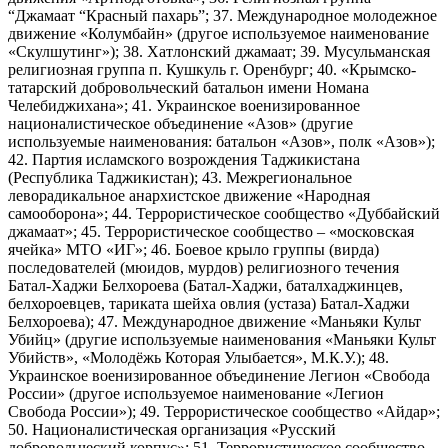
“Джамаат “Красный пахарь”; 37. Международное молодежное
движение «Колумбайн» (другое используемое наименование
«Скулшутинг»); 38. Хатлонский джамаат; 39. Мусульманская
религиозная группа п. Кушкуль г. Оренбург; 40. «Крымско-
татарский добровольческий батальон имени Номана
Челебиджихана»; 41. Украинское военизированное
националистическое объединение «Азов» (другие
используемые наименования: батальон «Азов», полк «Азов»);
42. Партия исламского возрождения Таджикистана
(Республика Таджикистан); 43. Межрегиональное
леворадикальное анархистское движение «Народная
самооборона»; 44. Террористическое сообщество «Дуббайский
джамаат»; 45. Террористическое сообщество – «московская
ячейка» МТО «ИГ»; 46. Боевое крыло группы (вирда)
последователей (мюидов, мурдов) религиозного течения
Батал-Хаджи Белхороева (Батал-Хаджи, баталхаджинцев,
белхороевцев, тариката шейха овлия (устаза) Батал-Хаджи
Белхороева); 47. Международное движение «Маньяки Культ
Убийц» (другие используемые наименования «Маньяки Культ
Убийств», «Молодёжь Которая Улыбается», М.К.У.); 48.
Украинское военизированное объединение Легион «Свобода
России» (другое используемое наименование «Легион
Свобода России»); 49. Террористическое сообщество «Айдар»;
50. Националистическая организация «Русский
добровольческий корпус»; 51. Террористическое сообщество –