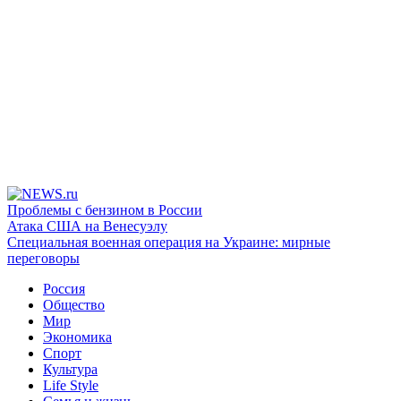
Проблемы с бензином в России
Атака США на Венесуэлу
Специальная военная операция на Украине: мирные
переговоры
Россия
Общество
Мир
Экономика
Спорт
Культура
Life Style