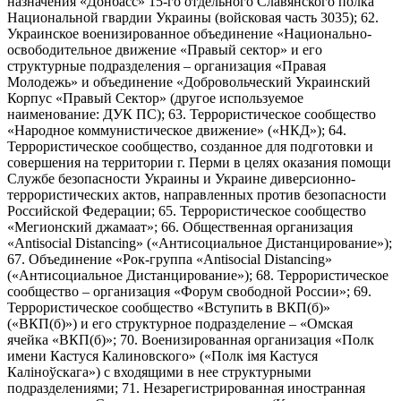
назначения «Донбасс» 15-го отдельного Славянского полка
Национальной гвардии Украины (войсковая часть 3035); 62.
Украинское военизированное объединение «Национально-
освободительное движение «Правый сектор» и его
структурные подразделения – организация «Правая
Молодежь» и объединение «Добровольческий Украинский
Корпус «Правый Сектор» (другое используемое
наименование: ДУК ПС); 63. Террористическое сообщество
«Народное коммунистическое движение» («НКД»); 64.
Террористическое сообщество, созданное для подготовки и
совершения на территории г. Перми в целях оказания помощи
Службе безопасности Украины и Украине диверсионно-
террористических актов, направленных против безопасности
Российской Федерации; 65. Террористическое сообщество
«Мегионский джамаат»; 66. Общественная организация
«Antisocial Distancing» («Антисоциальное Дистанцирование»);
67. Объединение «Рок-группа «Antisocial Distancing»
(«Антисоциальное Дистанцирование»); 68. Террористическое
сообщество – организация «Форум свободной России»; 69.
Террористическое сообщество «Вступить в ВКП(б)»
(«ВКП(б)») и его структурное подразделение – «Омская
ячейка «ВКП(б)»; 70. Военизированная организация «Полк
имени Кастуся Калиновского» («Полк iмя Кастуся
Калiноўскага») с входящими в нее структурными
подразделениями; 71. Незарегистрированная иностранная