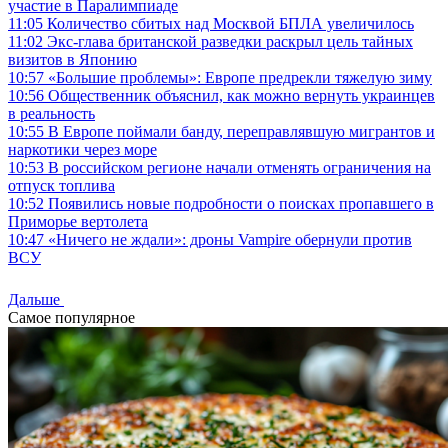
участие в Паралимпиаде
11:05
Количество сбитых над Москвой БПЛА увеличилось
11:02
Экс-глава британской разведки раскрыл цель тайных
визитов в Японию
10:57
«Большие проблемы»: Европе предрекли тяжелую зиму
10:56
Общественник объяснил, как можно вернуть украинцев
в реальность
10:55
В Европе поймали банду, переправлявшую мигрантов и
наркотики через море
10:53
В российском регионе начали отменять ограничения на
отпуск топлива
10:52
Появились новые подробности о поисках пропавшего в
Приморье вертолета
10:47
«Ничего не ждали»: дроны Vampire обернули против
ВСУ
Дальше
Самое популярное