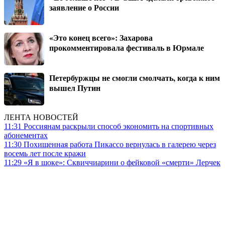
заявление о России
«Это конец всего»: Захарова
прокомментировала фестиваль в Юрмале
Петербуржцы не смогли смолчать, когда к ним
вышел Путин
ЛЕНТА НОВОСТЕЙ
11:31
Россиянам раскрыли способ экономить на спортивных
абонементах
11:30
Похищенная работа Пикассо вернулась в галерею через
восемь лет после кражи
11:29
«Я в шоке»: Сквиччиарини о фейковой «смерти» Лерчек