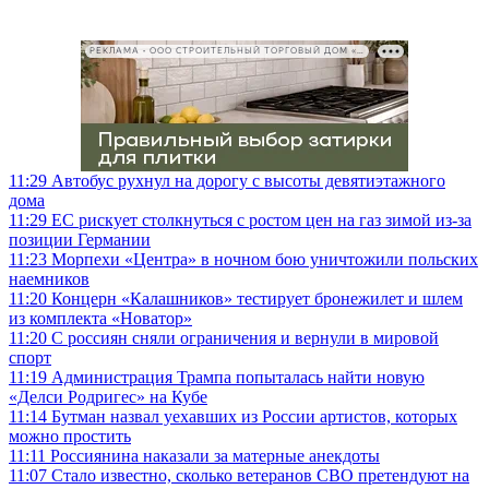
РЕКЛАМА • ООО СТРОИТЕЛЬНЫЙ ТОРГОВЫЙ ДОМ «ПЕТРОВИЧ», ИНН 7802348846
11:29
Автобус рухнул на дорогу с высоты девятиэтажного
дома
11:29
ЕС рискует столкнуться с ростом цен на газ зимой из-за
позиции Германии
11:23
Морпехи «Центра» в ночном бою уничтожили польских
наемников
11:20
Концерн «Калашников» тестирует бронежилет и шлем
из комплекта «Новатор»
11:20
С россиян сняли ограничения и вернули в мировой
спорт
11:19
Администрация Трампа попыталась найти новую
«Делси Родригес» на Кубе
11:14
Бутман назвал уехавших из России артистов, которых
можно простить
11:11
Россиянина наказали за матерные анекдоты
11:07
Стало известно, сколько ветеранов СВО претендуют на