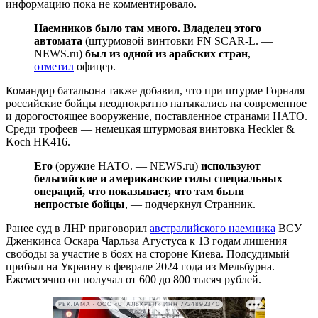
информацию пока не комментировало.
Наемников было там много. Владелец этого
автомата
(штурмовой винтовки FN SCAR-L. —
NEWS.ru)
был из одной из арабских стран
, —
отметил
офицер.
Командир батальона также добавил, что при штурме Горналя
российские бойцы неоднократно натыкались на современное
и дорогостоящее вооружение, поставленное странами НАТО.
Среди трофеев — немецкая штурмовая винтовка Heckler &
Koch HK416.
Его
(оружие НАТО. — NEWS.ru)
используют
бельгийские и американские силы специальных
операций, что показывает, что там были
непростые бойцы
, — подчеркнул Странник.
Ранее суд в ЛНР приговорил
австралийского наемника
ВСУ
Дженкинса Оскара Чарльза Агустуса к 13 годам лишения
свободы за участие в боях на стороне Киева. Подсудимый
прибыл на Украину в феврале 2024 года из Мельбурна.
Ежемесячно он получал от 600 до 800 тысяч рублей.
РЕКЛАМА • ООО «СТАЛЬКРЕП» ИНН 7724892340