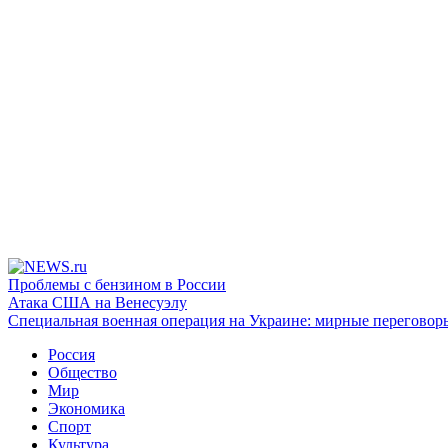
Проблемы с бензином в России
Атака США на Венесуэлу
Специальная военная операция на Украине: мирные переговор
Россия
Общество
Мир
Экономика
Спорт
Культура