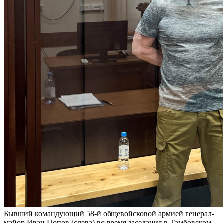
Бывший командующий 58-й общевойсковой армией генерал-
майор Иван Попов (слева) во время заседания в Тамбовском