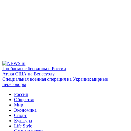
Проблемы с бензином в России
Атака США на Венесуэлу
Специальная военная операция на Украине: мирные
переговоры
Россия
Общество
Мир
Экономика
Спорт
Культура
Life Style