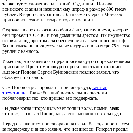
также путем сложения наказаний. Суд лишил Попова
воинского звания и назначил ему штраф в размере 800 тысяч
рублей. Второй фигурант дела бизнесмен Сергей Моисеев
приговорен судом к четырем годам колонии.
Суд зачел в срок наказания обоим фигурантам время, которое
они провели в СИЗО и под домашним арестом. Их имущество
оставили под арестом для обеспечения назначенного штрафа.
Были взысканы процессуальные издержки в размере 75 тысяч
рублей с каждого.
Известно, что защита офицера просила суд об оправдательном
приговоре. При этом прокурор просил шесть лет колонии.
Адвокат Попова Сергей Буйновский позднее заявил, что
обжалует приговор.
Сам Попов отреагировал на приговор суда,
зачитав
трехстишие
. Также бывший военачальник жестами
поблагодарил тех, кто пришел его поддержать.
«И даже когда шторм вздымает толщи воды, помни, маяк —
это ты», — сказал Попов, когда его выводили из зала суда.
Перед оглашением приговора он выразил благодарность всем
за поддержку и вновь заявил, что невиновен. Генерал просил