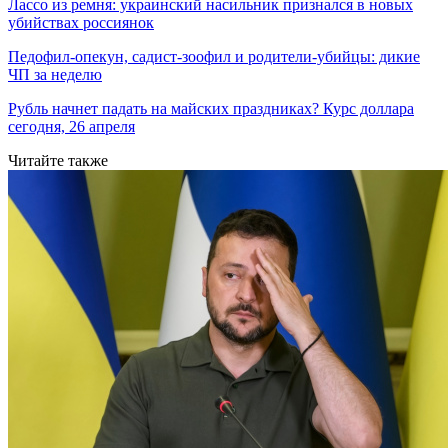
Лассо из ремня: украинский насильник признался в новых
убийствах россиянок
Педофил-опекун, садист-зоофил и родители-убийцы: дикие
ЧП за неделю
Рубль начнет падать на майских праздниках? Курс доллара
сегодня, 26 апреля
Читайте также