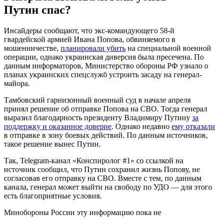
Путин спас?
Инсайдеры сообщают, что экс-командующего 58-й
гвардейской армией Ивана Попова, обвиняемого в
мошенничестве,
планировали убить
на специальной военной
операции, однако украинская диверсия была пресечена. По
данным информаторов, Министерство обороны РФ узнало о
планах украинских спецслужб устроить засаду на генерал-
майора.
Тамбовский гарнизонный военный суд в начале апреля
принял решение об отправке Попова на СВО. Тогда генерал
выразил благодарность президенту Владимиру Путину
за
поддержку и оказанное доверие
. Однако недавно
ему отказали
в отправке в зону боевых действий. По данным источников,
такое решение вынес Путин.
Так, Telegram-канал «Конспиролог #1» со ссылкой на
источник сообщил, что Путин сохранил жизнь Попову, не
согласовав его отправку на СВО. Вместе с тем, по данным
канала, генерал может выйти на свободу по УДО — для этого
есть благоприятные условия.
Минобороны России эту информацию пока не