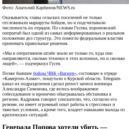
Фото: Анатолий Карбинов/NEWS.ru
Оказывается, главы сельских поселений не только
отслеживали маршруты бойцов, но и подсчитывали
численность их отрядов. По словам Гусева, воронежский
оперштаб был одной из самых информированных о реальном
положении дел структур. Это помогло федеральным властям
принимать правильные решения.
«Мы в оперативном штабе знали не только то, куда они
направляются, сколько техники в этих колоннах, но и сколько
людей», — подчеркнул Гусев.
Позже бывшие
бойцы ЧВК «Вагнер»
, состоящие в отряде
«Камертон-Ахмат», пошутили о Курской области. Telegram-
канал их подразделения сделал репост записи военкора
Александра Симонова, где велось воображаемое
собеседование и иронично обыгрывалась обстановка в
регионе. Кадровик говорит соискателю, что, согласно его
резюме, он имеет огромный опыт работы в стрессовых и
тяжелых условиях, а кроме того, владеет навыками выхода из
критических ситуаций.
Генерала Попова хотели убить —