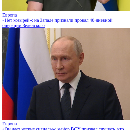
Европа
«Нет козырей»: на Западе признали провал 40-дневной
операции Зеленского
Европа
«Он дает четкие сигналы»: майор ВСУ призвал слушать, что