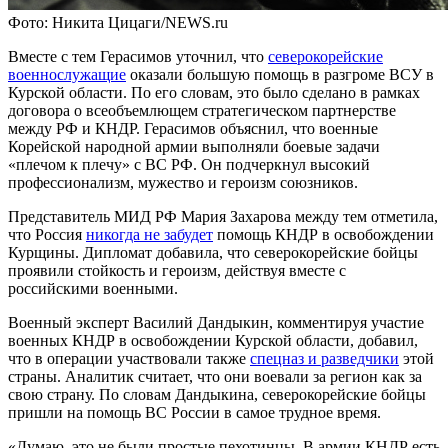
Фото: Никита Цицаги/NEWS.ru
Вместе с тем Герасимов уточнил, что
северокорейские
военнослужащие
оказали большую помощь в разгроме ВСУ в
Курской области. По его словам, это было сделано в рамках
договора о всеобъемлющем стратегическом партнерстве
между РФ и КНДР. Герасимов объяснил, что военные
Корейской народной армии выполняли боевые задачи
«плечом к плечу» с ВС РФ. Он подчеркнул высокий
профессионализм, мужество и героизм союзников.
Представитель МИД РФ Мария Захарова между тем отметила,
что Россия
никогда не забудет
помощь КНДР в освобождении
Курщины. Дипломат добавила, что северокорейские бойцы
проявили стойкость и героизм, действуя вместе с
российскими военными.
Военный эксперт Василий Дандыкин, комментируя участие
военных КНДР в освобождении Курской области, добавил,
что в операции участвовали также
спецназ и разведчики
этой
страны. Аналитик считает, что они воевали за регион как за
свою страну. По словам Дандыкина, северокорейские бойцы
пришли на помощь ВС России в самое трудное время.
«Думаю, это не были простые пехотинцы. В армии КНДР есть