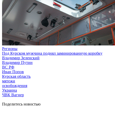
Регионы
Под Курском мужчина поднял заминированную коробку
Владимир Зеленский
Владимир Путин
ВС РФ
Иван Попов
Курская область
мятежи
освобождения
Украина
ЧВК Вагнер
Поделитесь новостью