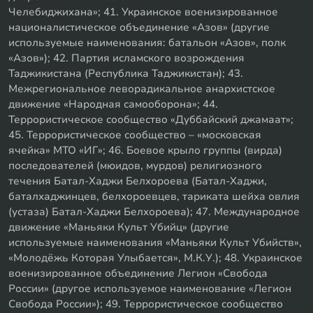
Челебиджихана»; 41. Украинское военизированное
националистическое объединение «Азов» (другие
используемые наименования: батальон «Азов», полк
«Азов»); 42. Партия исламского возрождения
Таджикистана (Республика Таджикистан); 43.
Межрегиональное леворадикальное анархистское
движение «Народная самооборона»; 44.
Террористическое сообщество «Дуббайский джамаат»;
45. Террористическое сообщество – «московская
ячейка» МТО «ИГ»; 46. Боевое крыло группы (вирда)
последователей (мюидов, мурдов) религиозного
течения Батал-Хаджи Белхороева (Батал-Хаджи,
баталхаджинцев, белхороевцев, тариката шейха овлия
(устаза) Батал-Хаджи Белхороева); 47. Международное
движение «Маньяки Культ Убийц» (другие
используемые наименования «Маньяки Культ Убийств»,
«Молодёжь Которая Улыбается», М.К.У.); 48. Украинское
военизированное объединение Легион «Свобода
России» (другое используемое наименование «Легион
Свобода России»); 49. Террористическое сообщество