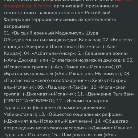
федеральный список
организаций, признанных в
соответствии с законодательством Российской
Федерации террористическими, их деятельность
запрещена:
01. «Высший военный Маджлисуль Шура
Объединенных сил моджахедов Кавказа»; 02. «Конгресс
народов Ичкерии и Дагестана»; 03. «База» («Аль-
Каида»); 04. «Асбат аль-Ансар»; 5. «Священная война»
(«Аль-Джихад» или «Египетский исламский джихад»); 06.
«Исламская группа» («Аль-Гамаа аль-Исламия»); 07.
«Братья-мусульмане» («Аль-Ихван аль-Муслимун»); 08.
«Партия исламского освобождения» («Хизб ут-Тахрир
аль-Ислами»); 09. «Лашкар-И-Тайба»; 10. «Исламская
группа» («Джамаат-и-Ислами»); 11. «Движение Талибан»
[ПРИОСТАНОВЛЕНО]; 12. «Исламская партия
Туркестана» (бывшее «Исламское движение
Узбекистана»); 13. «Общество социальных реформ»
(«Джамият аль-Ислах аль-Иджтимаи»); 14. «Общество
возрождения исламского наследия» («Джамият Ихья ат-
Тураз аль-Ислами»); 15. «Дом двух святых» («Аль-