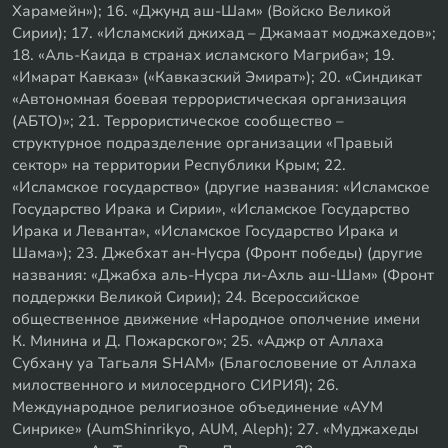
Харамейн»); 16. «Джунд аш-Шам» (Войско Великой
Сирии); 17. «Исламский джихад – Джамаат моджахедов»;
18. «Аль-Каида в странах исламского Магриба»; 19.
«Имарат Кавказ» («Кавказский Эмират»); 20. «Синдикат
«Автономная боевая террористическая организация
(АБТО)»; 21. Террористическое сообщество –
структурное подразделение организации «Правый
сектор» на территории Республики Крым; 22.
«Исламское государство» (другие названия: «Исламское
Государство Ирака и Сирии», «Исламское Государство
Ирака и Леванта», «Исламское Государство Ирака и
Шама»); 23. Джебхат ан-Нусра (Фронт победы) (другие
названия: «Джабха аль-Нусра ли-Ахль аш-Шам» (Фронт
поддержки Великой Сирии); 24. Всероссийское
общественное движение «Народное ополчение имени
К. Минина и Д. Пожарского»; 25. «Аджр от Аллаха
Субхану уа Тагьаля SHAM» (Благословение от Аллаха
милоственного и милосердного СИРИЯ); 26.
Международное религиозное объединение «АУМ
Синрике» (AumShinrikyo, AUM, Aleph); 27. «Муджахеды