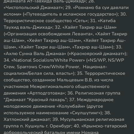
джамаата Ат-Тавхида Валь-Джихад»; 28.
«Чистопольский Джамаат»; 29. «Рохнамо ба суи давлати
исломи» («Путеводитель в исламское государство»); 30.
Террористическое сообщество «Сеть»; 31. «Катиба
Таухид валь-Джихад»; 32. «Хайят Тахрир аш-Шам»
(«Организация освобождения Леванта», «Хайят Тахрир
аш-Шам», «Хейят Тахрир аш-Шам», «Хейят Тахрир Аш-
Шам», «Хайят Тахри аш-Шам», «Тахрир аш-Шам»); 33.
«Ахлю Сунна Валь Джамаа» («Красноярский джамаат»);
34. «National Socialism/White Power» («NS/WP, NS/WP
Crew, Sparrows Crew/White Power, Национал-
социализм/Белая сила, власть»); 35. Террористическое
сообщество, созданное Мальцевым В.В. из числа
участников Межрегионального общественного
движения «Артподготовка»; 36. Религиозная группа
“Джамаат “Красный пахарь”; 37. Международное
молодежное движение «Колумбайн» (другое
используемое наименование «Скулшутинг»); 38.
Хатлонский джамаат; 39. Мусульманская религиозная
группа п. Кушкуль г. Оренбург; 40. «Крымско-татарский
добровольческий батальон имени Номана