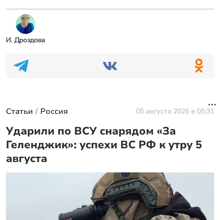
И. Дроздова
Россия нанесла неожиданный удар по Токио в
споре за Курилы
Европа прозревает: действия Киева становятся
явными
Ученые предложили сократить население
планеты: в чем причина