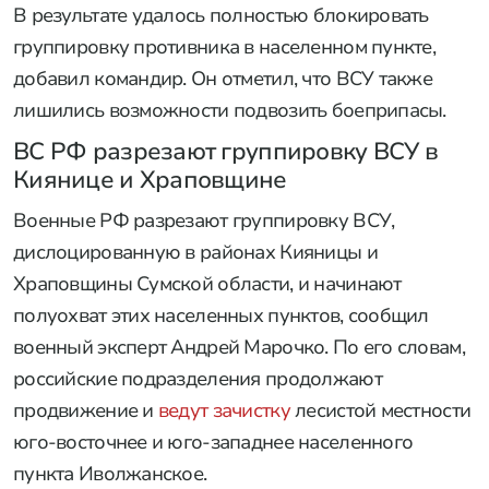
подвоза имущества и личного состава. Что
известно об этом и о других успехах ВС РФ к утру
5 августа?
ВСУ лишились подвоза боеприпасов
«Основные усилия инженерного обеспечения
были сосредоточены на изоляции населенного
пункта Красноярское. Группами спецминирования
производилась дистанционная установка мин по
изоляции данного района с целью недопущения
прорыва противника, подвоза боеприпасов,
имущества и личного состава», — сказал Смоленск.
В результате удалось полностью блокировать
группировку противника в населенном пункте,
добавил командир. Он отметил, что ВСУ также