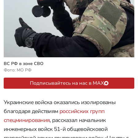
Путин отправил 13 тысяч военных туда, где их
никто не жал
Статьи
Россия
05 августа 2026 в 05:31
Ударили по ВСУ снарядом «За
Геленджик»: успехи ВС РФ к утру 5
августа