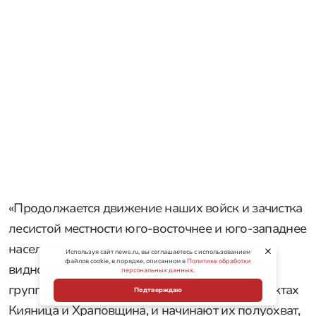
лишились возможности подвозить боеприпасы.
ВС РФ разрезают группировку ВСУ в
Киянице и Храповщине
Военные РФ разрезают группировку ВСУ,
дислоцированную в районах Кияницы и
Храповщины Сумской области, и начинают
полуохват этих населенных пунктов, сообщил
военный эксперт Андрей Марочко. По его словам,
российские подразделения продолжают
продвижение и
ведут зачистку
лесистой местности
юго-восточнее и юго-западнее населенного
пункта Иволжанское.
Используя сайт news.ru, вы соглашаетесь с использованием
файлов cookie, в порядке, описанном в
Политике обработки
РЕКЛАМА • ООО "ТРАНСВЭЙ СЕРВИС", ИНН 7724814198
персональных данных
.
Подтверждаю