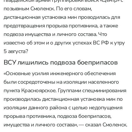
ВС РФ в зоне СВО
Фото: МО РФ
Подписывайтесь на нас в MAX
Украинские войска оказались изолированы
благодаря действиям
российских групп
спецминирования
, рассказал начальник
инженерных войск 51-й общевойсковой
гвардейской армии группировки войск «Центр» с
позывным Смоленск. По его словам,
дистанционная установка мин проводилась для
предотвращения прорыва противника, а также