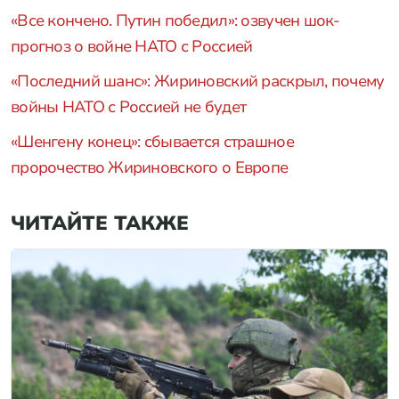
«Все кончено. Путин победил»: озвучен шок-
прогноз о войне НАТО с Россией
«Последний шанс»: Жириновский раскрыл, почему
войны НАТО с Россией не будет
«Шенгену конец»: сбывается страшное
пророчество Жириновского о Европе
ЧИТАЙТЕ ТАКЖЕ