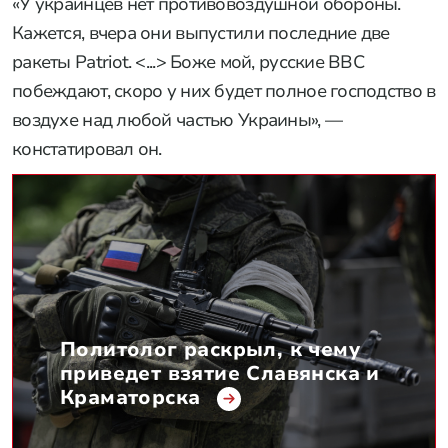
«У украинцев нет противовоздушной обороны.
Кажется, вчера они выпустили последние две
ракеты Patriot. <...> Боже мой, русские ВВС
побеждают, скоро у них будет полное господство в
воздухе над любой частью Украины», —
констатировал он.
Политолог раскрыл, к чему
приведет взятие Славянска и
Краматорска