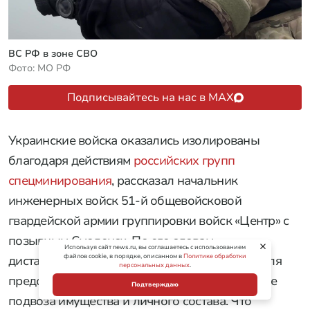
Статьи
Россия
05 августа 2026 в 05:31
Ударили по ВСУ снарядом «За
Геленджик»: успехи ВС РФ к утру 5
августа
Используя сайт news.ru, вы соглашаетесь с использованием
файлов cookie, в порядке, описанном в
Политике обработки
персональных данных
.
Подтверждаю
ВС РФ в зоне СВО