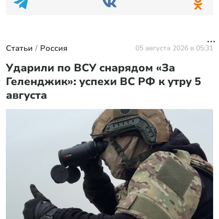
Петербуржцы не смогли смолчать, когда к ним
вышел Путин
Ученые предложили сократить население
планеты: в чем причина
Что поразило жительницу Эстонии после
переезда в Россию
Новое фото Пугачевой вызвало неожиданную
версию о переломе