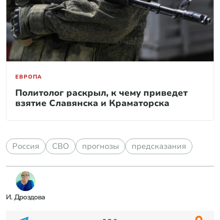
ЕВРОПА
Политолог раскрыл, к чему приведет
взятие Славянска и Краматорска
Россия
СВО
прогнозы
предсказания
И. Дроздова