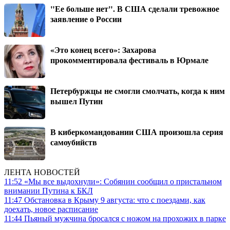
"Ее больше нет". В США сделали тревожное
заявление о России
«Это конец всего»: Захарова
прокомментировала фестиваль в Юрмале
Петербуржцы не смогли смолчать, когда к ним
вышел Путин
В киберкомандовании США произошла серия
самоубийств
ЛЕНТА НОВОСТЕЙ
11:52
«Мы все выдохнули»: Собянин сообщил о пристальном
внимании Путина к БКЛ
11:47
Обстановка в Крыму 9 августа: что с поездами, как
доехать, новое расписание
11:44
Пьяный мужчина бросался с ножом на прохожих в парке