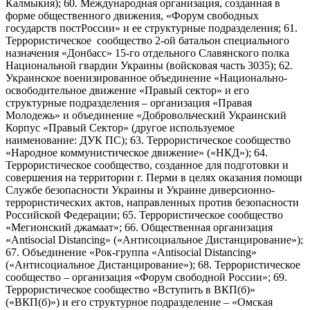
Калмыкия); 60. Международная организация, созданная в
форме общественного движения, «Форум свободных
государств постРоссии» и ее структурные подразделения; 61.
Террористическое сообщество 2-ой батальон специального
назначения «Донбасс» 15-го отдельного Славянского полка
Национальной гвардии Украины (войсковая часть 3035); 62.
Украинское военизированное объединение «Национально-
освободительное движение «Правый сектор» и его
структурные подразделения – организация «Правая
Молодежь» и объединение «Добровольческий Украинский
Корпус «Правый Сектор» (другое используемое
наименование: ДУК ПС); 63. Террористическое сообщество
«Народное коммунистическое движение» («НКД»); 64.
Террористическое сообщество, созданное для подготовки и
совершения на территории г. Перми в целях оказания помощи
Службе безопасности Украины и Украине диверсионно-
террористических актов, направленных против безопасности
Российской Федерации; 65. Террористическое сообщество
«Мегионский джамаат»; 66. Общественная организация
«Antisocial Distancing» («Антисоциальное Дистанцирование»);
67. Объединение «Рок-группа «Antisocial Distancing»
(«Антисоциальное Дистанцирование»); 68. Террористическое
сообщество – организация «Форум свободной России»; 69.
Террористическое сообщество «Вступить в ВКП(б)»
(«ВКП(б)») и его структурное подразделение – «Омская