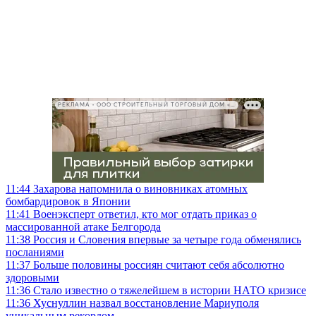
РЕКЛАМА • ООО СТРОИТЕЛЬНЫЙ ТОРГОВЫЙ ДОМ «ПЕТРОВИЧ», ИНН 7802348846
11:44
Захарова напомнила о виновниках атомных
бомбардировок в Японии
11:41
Военэксперт ответил, кто мог отдать приказ о
массированной атаке Белгорода
11:38
Россия и Словения впервые за четыре года обменялись
посланиями
11:37
Больше половины россиян считают себя абсолютно
здоровыми
11:36
Стало известно о тяжелейшем в истории НАТО кризисе
11:36
Хуснуллин назвал восстановление Мариуполя
уникальным рекордом