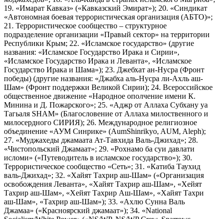
19. «Имарат Кавказ» («Кавказский Эмират»); 20. «Синдикат
«Автономная боевая террористическая организация (АБТО)»;
21. Террористическое сообщество – структурное
подразделение организации «Правый сектор» на территории
Республики Крым; 22. «Исламское государство» (другие
названия: «Исламское Государство Ирака и Сирии»,
«Исламское Государство Ирака и Леванта», «Исламское
Государство Ирака и Шама»); 23. Джебхат ан-Нусра (Фронт
победы) (другие названия: «Джабха аль-Нусра ли-Ахль аш-
Шам» (Фронт поддержки Великой Сирии); 24. Всероссийское
общественное движение «Народное ополчение имени К.
Минина и Д. Пожарского»; 25. «Аджр от Аллаха Субхану уа
Тагьаля SHAM» (Благословение от Аллаха милоственного и
милосердного СИРИЯ); 26. Международное религиозное
объединение «АУМ Синрике» (AumShinrikyo, AUM, Aleph);
27. «Муджахеды джамаата Ат-Тавхида Валь-Джихад»; 28.
«Чистопольский Джамаат»; 29. «Рохнамо ба суи давлати
исломи» («Путеводитель в исламское государство»); 30.
Террористическое сообщество «Сеть»; 31. «Катиба Таухид
валь-Джихад»; 32. «Хайят Тахрир аш-Шам» («Организация
освобождения Леванта», «Хайят Тахрир аш-Шам», «Хейят
Тахрир аш-Шам», «Хейят Тахрир Аш-Шам», «Хайят Тахри
аш-Шам», «Тахрир аш-Шам»); 33. «Ахлю Сунна Валь
Джамаа» («Красноярский джамаат»); 34. «National