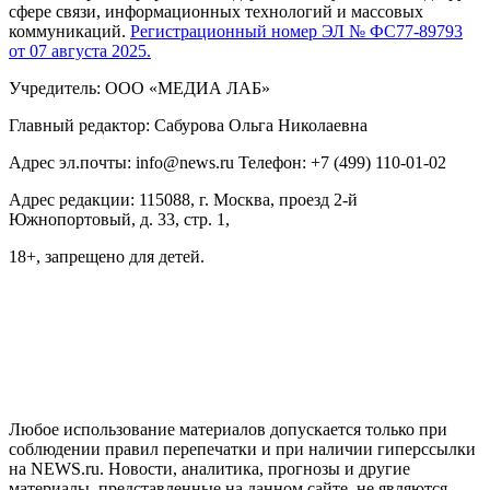
сфере связи, информационных технологий и массовых
коммуникаций.
Регистрационный номер ЭЛ № ФС77-89793
от 07 августа 2025.
Учредитель: ООО «МЕДИА ЛАБ»
Главный редактор: Сабурова Ольга Николаевна
Адрес эл.почты: info@news.ru Телефон: +7 (499) 110-01-02
Адрес редакции: 115088, г. Москва, проезд 2-й
Южнопортовый, д. 33, стр. 1,
18+, запрещено для детей.
На информационном ресурсе NEWS.RU применяются
рекомендательные технологии (информационные технологии
предоставления информации на основе сбора, систематизации
и анализа сведений, относящихся к предпочтениям
пользователей сети "Интернет", находящихся на территории
Российской Федерации)
Любое использование материалов допускается только при
соблюдении правил перепечатки и при наличии гиперссылки
на NEWS.ru. Новости, аналитика, прогнозы и другие
материалы, представленные на данном сайте, не являются