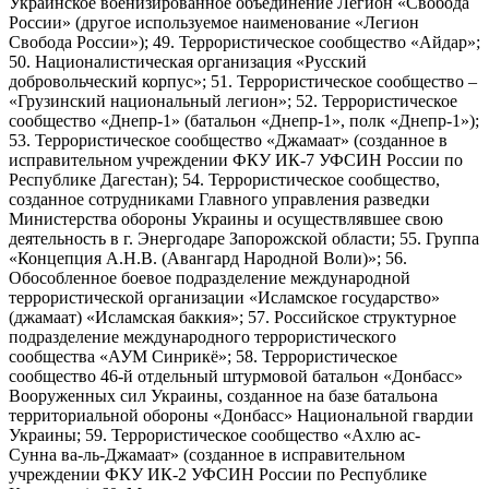
Украинское военизированное объединение Легион «Свобода
России» (другое используемое наименование «Легион
Свобода России»); 49. Террористическое сообщество «Айдар»;
50. Националистическая организация «Русский
добровольческий корпус»; 51. Террористическое сообщество –
«Грузинский национальный легион»; 52. Террористическое
сообщество «Днепр-1» (батальон «Днепр-1», полк «Днепр-1»);
53. Террористическое сообщество «Джамаат» (созданное в
исправительном учреждении ФКУ ИК-7 УФСИН России по
Республике Дагестан); 54. Террористическое сообщество,
созданное сотрудниками Главного управления разведки
Министерства обороны Украины и осуществлявшее свою
деятельность в г. Энергодаре Запорожской области; 55. Группа
«Концепция А.Н.В. (Авангард Народной Воли)»; 56.
Обособленное боевое подразделение международной
террористической организации «Исламское государство»
(джамаат) «Исламская баккия»; 57. Российское структурное
подразделение международного террористического
сообщества «АУМ Синрикё»; 58. Террористическое
сообщество 46-й отдельный штурмовой батальон «Донбасс»
Вооруженных сил Украины, созданное на базе батальона
территориальной обороны «Донбасс» Национальной гвардии
Украины; 59. Террористическое сообщество «Ахлю ас-
Сунна ва-ль-Джамаат» (созданное в исправительном
учреждении ФКУ ИК-2 УФСИН России по Республике