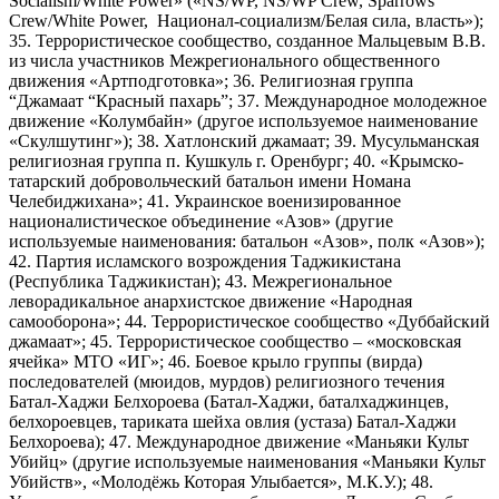
Socialism/White Power» («NS/WP, NS/WP Crew, Sparrows
Crew/White Power, Национал-социализм/Белая сила, власть»);
35. Террористическое сообщество, созданное Мальцевым В.В.
из числа участников Межрегионального общественного
движения «Артподготовка»; 36. Религиозная группа
“Джамаат “Красный пахарь”; 37. Международное молодежное
движение «Колумбайн» (другое используемое наименование
«Скулшутинг»); 38. Хатлонский джамаат; 39. Мусульманская
религиозная группа п. Кушкуль г. Оренбург; 40. «Крымско-
татарский добровольческий батальон имени Номана
Челебиджихана»; 41. Украинское военизированное
националистическое объединение «Азов» (другие
используемые наименования: батальон «Азов», полк «Азов»);
42. Партия исламского возрождения Таджикистана
(Республика Таджикистан); 43. Межрегиональное
леворадикальное анархистское движение «Народная
самооборона»; 44. Террористическое сообщество «Дуббайский
джамаат»; 45. Террористическое сообщество – «московская
ячейка» МТО «ИГ»; 46. Боевое крыло группы (вирда)
последователей (мюидов, мурдов) религиозного течения
Батал-Хаджи Белхороева (Батал-Хаджи, баталхаджинцев,
белхороевцев, тариката шейха овлия (устаза) Батал-Хаджи
Белхороева); 47. Международное движение «Маньяки Культ
Убийц» (другие используемые наименования «Маньяки Культ
Убийств», «Молодёжь Которая Улыбается», М.К.У.); 48.