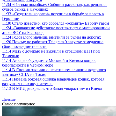
11:34
«Грязная помойка»: Собянин рассказал, как решалась
судьба рынка в Лужниках
11:33
«Создатели королей» вступили в борьбу за власть в
Германии
11:30
Стало известно, кто собрался «кормить» Европу газом
11:24
«Варварские действия»: военэксперт о массированной
атаке ВСУ на Белгород
11:24
Годовалого малыша заметили за рулем на дорогах
11:20
Почему не работает Telegram 9 августа: замедление,
сбои, последние новости
11:14
Мать с дочерью не выжили в страшном ДТП под
Тюменью
11:14
Анкара обсуждает с Москвой и Киевом вопрос
безопасности в Черном море
11:14
В Японии заявили о негативном влиянии «ядерного
зонтика» США на Токио
11:14
Названа роковая ошибка владельцев кошек, которая
разрушает психику питомца
11:13
В МИД раскрыли, что Запад «вырастил» из Киева
Дальше
Самое популярное