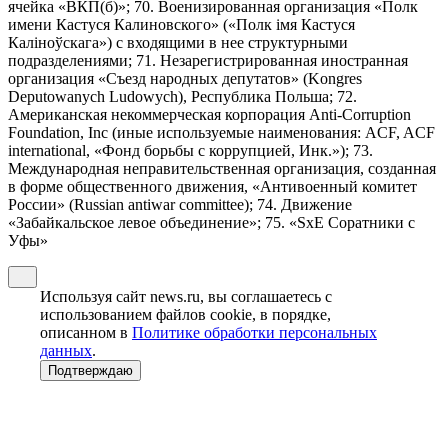
ячейка «ВКП(б)»; 70. Военизированная организация «Полк
имени Кастуся Калиновского» («Полк iмя Кастуся
Калiноўскага») с входящими в нее структурными
подразделениями; 71. Незарегистрированная иностранная
организация «Съезд народных депутатов» (Kongres
Deputowanych Ludowych), Республика Польша; 72.
Американская некоммерческая корпорация Anti-Corruption
Foundation, Inc (иные используемые наименования: ACF, ACF
international, «Фонд борьбы с коррупцией, Инк.»); 73.
Международная неправительственная организация, созданная
в форме общественного движения, «Антивоенный комитет
России» (Russian antiwar committee); 74. Движение
«Забайкальское левое объединение»; 75. «SxE Соратники с
Уфы»
Используя сайт news.ru, вы соглашаетесь с
использованием файлов cookie, в порядке,
описанном в
Политике обработки персональных
данных
.
Подтверждаю