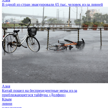
Азия
В одной из стран эвакуировали 65 тыс. человек из-за ливней
Азия
Китай пошел на беспрецедентные меры из-за
приближающегося тайфуна «Долфин»
Крым
ливни
наводнения