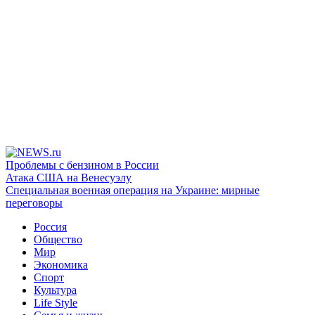
Проблемы с бензином в России
Атака США на Венесуэлу
Специальная военная операция на Украине: мирные
переговоры
Россия
Общество
Мир
Экономика
Спорт
Культура
Life Style