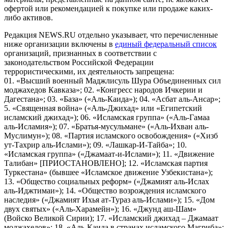
офертой или рекомендацией к покупке или продаже каких-
либо активов.
Редакция NEWS.RU отдельно указывает, что перечисленные
ниже организации включены в
единый федеральный список
организаций, признанных в соответствии с
законодательством Российской Федерации
террористическими, их деятельность запрещена:
01. «Высший военный Маджлисуль Шура Объединенных сил
моджахедов Кавказа»; 02. «Конгресс народов Ичкерии и
Дагестана»; 03. «База» («Аль-Каида»); 04. «Асбат аль-Ансар»;
5. «Священная война» («Аль-Джихад» или «Египетский
исламский джихад»); 06. «Исламская группа» («Аль-Гамаа
аль-Исламия»); 07. «Братья-мусульмане» («Аль-Ихван аль-
Муслимун»); 08. «Партия исламского освобождения» («Хизб
ут-Тахрир аль-Ислами»); 09. «Лашкар-И-Тайба»; 10.
«Исламская группа» («Джамаат-и-Ислами»); 11. «Движение
Талибан» [ПРИОСТАНОВЛЕНО]; 12. «Исламская партия
Туркестана» (бывшее «Исламское движение Узбекистана»);
13. «Общество социальных реформ» («Джамият аль-Ислах
аль-Иджтимаи»); 14. «Общество возрождения исламского
наследия» («Джамият Ихья ат-Тураз аль-Ислами»); 15. «Дом
двух святых» («Аль-Харамейн»); 16. «Джунд аш-Шам»
(Войско Великой Сирии); 17. «Исламский джихад – Джамаат
моджахедов»; 18. «Аль-Каида в странах исламского Магриба»;