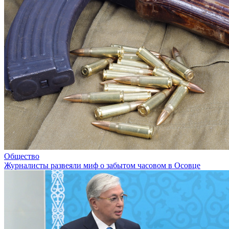
Общество
Журналисты развеяли миф о забытом часовом в Осовце