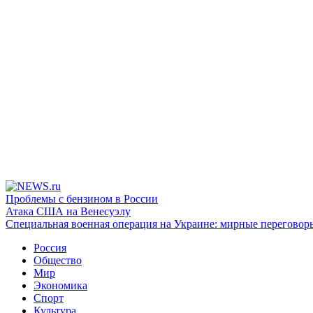
Проблемы с бензином в России
Атака США на Венесуэлу
Специальная военная операция на Украине: мирные переговор
Россия
Общество
Мир
Экономика
Спорт
Культура