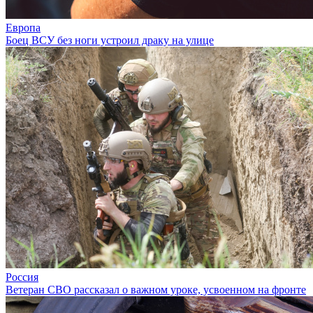
Европа
Боец ВСУ без ноги устроил драку на улице
Россия
Ветеран СВО рассказал о важном уроке, усвоенном на фронте