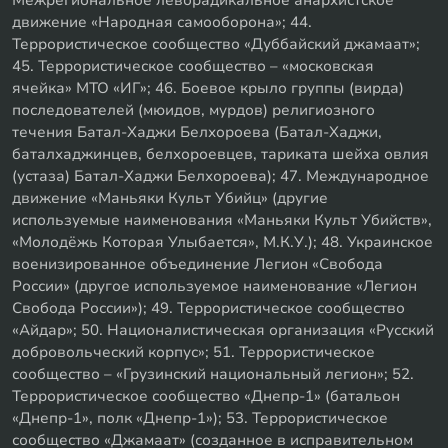
движение «Народная самооборона»; 44.
Террористическое сообщество «Дуббайский джамаат»;
45. Террористическое сообщество – «московская
ячейка» МТО «ИГ»; 46. Боевое крыло группы (вирда)
последователей (мюидов, мурдов) религиозного
течения Батал-Хаджи Белхороева (Батал-Хаджи,
баталхаджинцев, белхороевцев, тариката шейха овлия
(устаза) Батал-Хаджи Белхороева); 47. Международное
движение «Маньяки Культ Убийц» (другие
используемые наименования «Маньяки Культ Убийств»,
«Молодёжь Которая Улыбается», М.К.У.); 48. Украинское
военизированное объединение Легион «Свобода
России» (другое используемое наименование «Легион
Свобода России»); 49. Террористическое сообщество
«Айдар»; 50. Националистическая организация «Русский
добровольческий корпус»; 51. Террористическое
сообщество – «Грузинский национальный легион»; 52.
Террористическое сообщество «Днепр-1» (батальон
«Днепр-1», полк «Днепр-1»); 53. Террористическое
сообщество «Джамаат» (созданное в исправительном