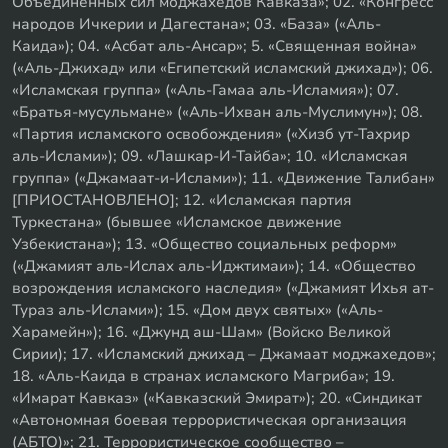
Объединенных сил моджахедов Кавказа»; 02. «Конгресс
народов Ичкерии и Дагестана»; 03. «База» («Аль-
Каида»); 04. «Асбат аль-Ансар»; 5. «Священная война»
(«Аль-Джихад» или «Египетский исламский джихад»); 06.
«Исламская группа» («Аль-Гамаа аль-Исламия»); 07.
«Братья-мусульмане» («Аль-Ихван аль-Муслимун»); 08.
«Партия исламского освобождения» («Хизб ут-Тахрир
аль-Ислами»); 09. «Лашкар-И-Тайба»; 10. «Исламская
группа» («Джамаат-и-Ислами»); 11. «Движение Талибан»
[ПРИОСТАНОВЛЕНО]; 12. «Исламская партия
Туркестана» (бывшее «Исламское движение
Узбекистана»); 13. «Общество социальных реформ»
(«Джамият аль-Ислах аль-Иджтимаи»); 14. «Общество
возрождения исламского наследия» («Джамият Ихья ат-
Тураз аль-Ислами»); 15. «Дом двух святых» («Аль-
Харамейн»); 16. «Джунд аш-Шам» (Войско Великой
Сирии); 17. «Исламский джихад – Джамаат моджахедов»;
18. «Аль-Каида в странах исламского Магриба»; 19.
«Имарат Кавказ» («Кавказский Эмират»); 20. «Синдикат
«Автономная боевая террористическая организация
(АБТО)»; 21. Террористическое сообщество –