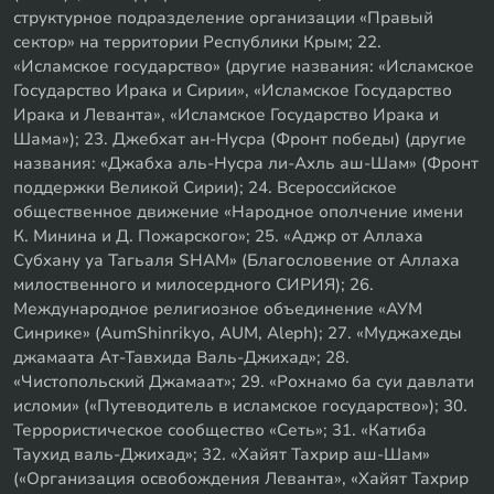
структурное подразделение организации «Правый
сектор» на территории Республики Крым; 22.
«Исламское государство» (другие названия: «Исламское
Государство Ирака и Сирии», «Исламское Государство
Ирака и Леванта», «Исламское Государство Ирака и
Шама»); 23. Джебхат ан-Нусра (Фронт победы) (другие
названия: «Джабха аль-Нусра ли-Ахль аш-Шам» (Фронт
поддержки Великой Сирии); 24. Всероссийское
общественное движение «Народное ополчение имени
К. Минина и Д. Пожарского»; 25. «Аджр от Аллаха
Субхану уа Тагьаля SHAM» (Благословение от Аллаха
милоственного и милосердного СИРИЯ); 26.
Международное религиозное объединение «АУМ
Синрике» (AumShinrikyo, AUM, Aleph); 27. «Муджахеды
джамаата Ат-Тавхида Валь-Джихад»; 28.
«Чистопольский Джамаат»; 29. «Рохнамо ба суи давлати
исломи» («Путеводитель в исламское государство»); 30.
Террористическое сообщество «Сеть»; 31. «Катиба
Таухид валь-Джихад»; 32. «Хайят Тахрир аш-Шам»
(«Организация освобождения Леванта», «Хайят Тахрир