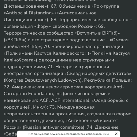
Дистанцирование»); 67. Объединение «Рок-группа
«Antisocial Distancing» («Антисоциальное
Дистанцирование»); 68. Террористическое сообщество –
организация «Форум свободной России»; 69.
Террористическое сообщество «Вступить в ВКП(б)»
(«ВКП(б)») и его структурное подразделение – «Омская
ячейка «ВКП(б)»; 70. Военизированная организация
«Полк имени Кастуся Калиновского» («Полк iмя Кастуся
Калiноўскага») с входящими в нее структурными
подразделениями; 71. Незарегистрированная
иностранная организация «Съезд народных депутатов»
(Kongres Deputowanych Ludowych), Республика Польша;
72. Американская некоммерческая корпорация Anti-
Corruption Foundation, Inc (иные используемые
наименования: ACF, ACF international, «Фонд борьбы с
коррупцией, Инк.»); 73. Международная
неправительственная организация, созданная в форме
общественного движения, «Антивоенный комитет
России» (Russian antiwar committee); 74. Движение
«Забайкальское левое объединение»; 75. «SxE
Используя сайт news.ru, вы соглашаетесь с использованием