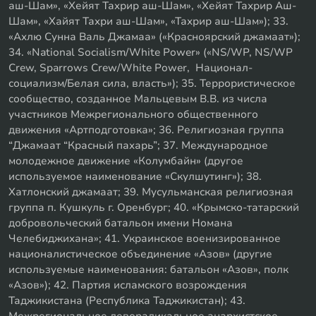
аш-Шам», «Хейят Тахрир аш-Шам», «Хейят Тахрир Аш-
Шам», «Хайят Тахри аш-Шам», «Тахрир аш-Шам»); 33.
«Ахлю Сунна Валь Джамаа» («Красноярский джамаат»);
34. «National Socialism/White Power» («NS/WP, NS/WP
Crew, Sparrows Crew/White Power, Национал-
социализм/Белая сила, власть»); 35. Террористическое
сообщество, созданное Мальцевым В.В. из числа
участников Межрегионального общественного
движения «Артподготовка»; 36. Религиозная группа
“Джамаат “Красный пахарь”; 37. Международное
молодежное движение «Колумбайн» (другое
используемое наименование «Скулшутинг»); 38.
Хатлонский джамаат; 39. Мусульманская религиозная
группа п. Кушкуль г. Оренбург; 40. «Крымско-татарский
добровольческий батальон имени Номана
Челебиджихана»; 41. Украинское военизированное
националистическое объединение «Азов» (другие
используемые наименования: батальон «Азов», полк
«Азов»); 42. Партия исламского возрождения
Таджикистана (Республика Таджикистан); 43.
Межрегиональное леворадикальное анархистское