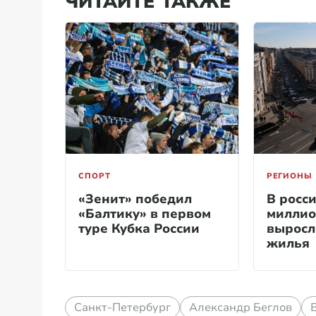
ЧИТАЙТЕ ТАКЖЕ
СПОРТ
РЕГИОНЫ
«Зенит» победил
В росс
«Балтику» в первом
миллио
туре Кубка России
выросл
жилья
Санкт-Петербург
Александр Беглов