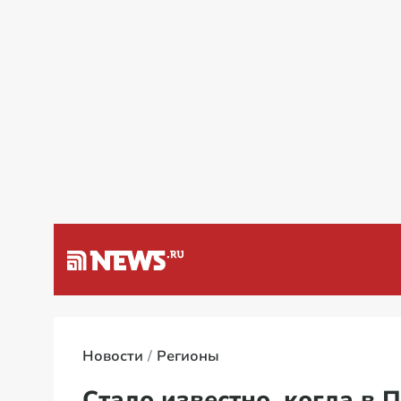
ка США на Венесуэлу
Спец
Новости
Регионы
Стало известно, когда в 