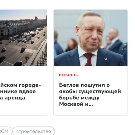
РЕГИОНЫ
ийском городе-
Беглов пошутил о
ннике вдвое
якобы существующей
а аренда
борьбе между
Москвой и
Петербургом
ВСМ
строительство