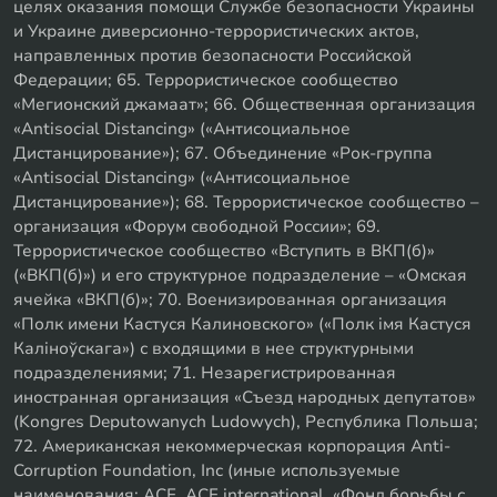
целях оказания помощи Службе безопасности Украины
и Украине диверсионно-террористических актов,
направленных против безопасности Российской
Федерации; 65. Террористическое сообщество
«Мегионский джамаат»; 66. Общественная организация
«Antisocial Distancing» («Антисоциальное
Дистанцирование»); 67. Объединение «Рок-группа
«Antisocial Distancing» («Антисоциальное
Дистанцирование»); 68. Террористическое сообщество –
организация «Форум свободной России»; 69.
Террористическое сообщество «Вступить в ВКП(б)»
(«ВКП(б)») и его структурное подразделение – «Омская
ячейка «ВКП(б)»; 70. Военизированная организация
«Полк имени Кастуся Калиновского» («Полк iмя Кастуся
Калiноўскага») с входящими в нее структурными
подразделениями; 71. Незарегистрированная
иностранная организация «Съезд народных депутатов»
(Kongres Deputowanych Ludowych), Республика Польша;
72. Американская некоммерческая корпорация Anti-
Corruption Foundation, Inc (иные используемые
наименования: ACF, ACF international, «Фонд борьбы с