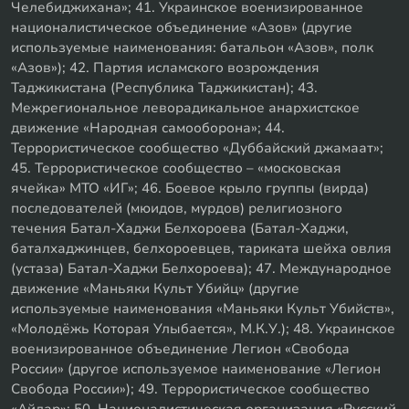
Челебиджихана»; 41. Украинское военизированное
националистическое объединение «Азов» (другие
используемые наименования: батальон «Азов», полк
«Азов»); 42. Партия исламского возрождения
Таджикистана (Республика Таджикистан); 43.
Межрегиональное леворадикальное анархистское
движение «Народная самооборона»; 44.
Террористическое сообщество «Дуббайский джамаат»;
45. Террористическое сообщество – «московская
ячейка» МТО «ИГ»; 46. Боевое крыло группы (вирда)
последователей (мюидов, мурдов) религиозного
течения Батал-Хаджи Белхороева (Батал-Хаджи,
баталхаджинцев, белхороевцев, тариката шейха овлия
(устаза) Батал-Хаджи Белхороева); 47. Международное
движение «Маньяки Культ Убийц» (другие
используемые наименования «Маньяки Культ Убийств»,
«Молодёжь Которая Улыбается», М.К.У.); 48. Украинское
военизированное объединение Легион «Свобода
России» (другое используемое наименование «Легион
Свобода России»); 49. Террористическое сообщество
«Айдар»; 50. Националистическая организация «Русский