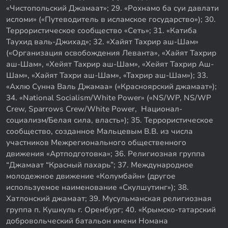
«Чистопольский Джамаат»; 29. «Рохнамо ба суи давлати
исломи» («Путеводитель в исламское государство»); 30.
Террористическое сообщество «Сеть»; 31. «Катиба
Таухид валь-Джихад»; 32. «Хайят Тахрир аш-Шам»
(«Организация освобождения Леванта», «Хайят Тахрир
аш-Шам», «Хейят Тахрир аш-Шам», «Хейят Тахрир Аш-
Шам», «Хайят Тахри аш-Шам», «Тахрир аш-Шам»); 33.
«Ахлю Сунна Валь Джамаа» («Красноярский джамаат»);
34. «National Socialism/White Power» («NS/WP, NS/WP
Crew, Sparrows Crew/White Power, Национал-
социализм/Белая сила, власть»); 35. Террористическое
сообщество, созданное Мальцевым В.В. из числа
участников Межрегионального общественного
движения «Артподготовка»; 36. Религиозная группа
“Джамаат “Красный пахарь”; 37. Международное
молодежное движение «Колумбайн» (другое
используемое наименование «Скулшутинг»); 38.
Хатлонский джамаат; 39. Мусульманская религиозная
группа п. Кушкуль г. Оренбург; 40. «Крымско-татарский
добровольческий батальон имени Номана