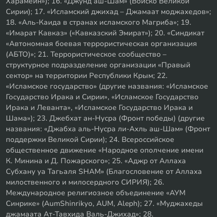
Харамейн»); 16. «Джунд аш-Шам» (Войско Великой
Сирии); 17. «Исламский джихад – Джамаат моджахедов»;
18. «Аль-Каида в странах исламского Магриба»; 19.
«Имарат Кавказ» («Кавказский Эмират»); 20. «Синдикат
«Автономная боевая террористическая организация
(АБТО)»; 21. Террористическое сообщество –
структурное подразделение организации «Правый
сектор» на территории Республики Крым; 22.
«Исламское государство» (другие названия: «Исламское
Государство Ирака и Сирии», «Исламское Государство
Ирака и Леванта», «Исламское Государство Ирака и
Шама»); 23. Джебхат ан-Нусра (Фронт победы) (другие
названия: «Джабха аль-Нусра ли-Ахль аш-Шам» (Фронт
поддержки Великой Сирии); 24. Всероссийское
общественное движение «Народное ополчение имени
К. Минина и Д. Пожарского»; 25. «Аджр от Аллаха
Субхану уа Тагьаля SHAM» (Благословение от Аллаха
милоственного и милосердного СИРИЯ); 26.
Международное религиозное объединение «АУМ
Синрике» (AumShinrikyo, AUM, Aleph); 27. «Муджахеды
джамаата Ат-Тавхида Валь-Джихад»; 28.