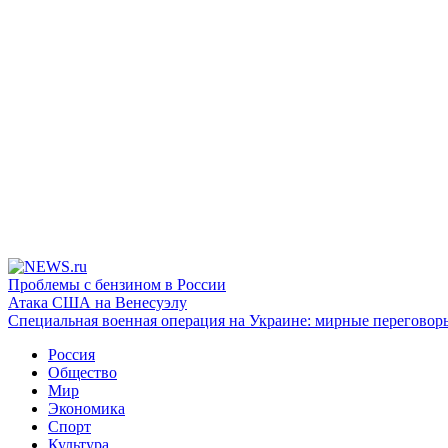
Проблемы с бензином в России
Атака США на Венесуэлу
Специальная военная операция на Украине: мирные переговор
Россия
Общество
Мир
Экономика
Спорт
Культура