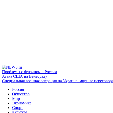
Проблемы с бензином в России
Атака США на Венесуэлу
Специальная военная операция на Украине: мирные переговор
Россия
Общество
Мир
Экономика
Спорт
Культура