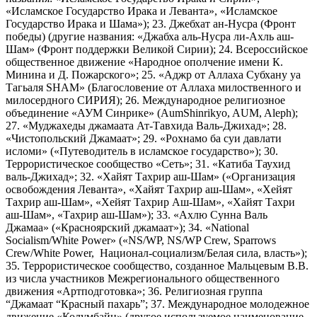
«Исламское Государство Ирака и Леванта», «Исламское
Государство Ирака и Шама»); 23. Джебхат ан-Нусра (Фронт
победы) (другие названия: «Джабха аль-Нусра ли-Ахль аш-
Шам» (Фронт поддержки Великой Сирии); 24. Всероссийское
общественное движение «Народное ополчение имени К.
Минина и Д. Пожарского»; 25. «Аджр от Аллаха Субхану уа
Тагьаля SHAM» (Благословение от Аллаха милоственного и
милосердного СИРИЯ); 26. Международное религиозное
объединение «АУМ Синрике» (AumShinrikyo, AUM, Aleph);
27. «Муджахеды джамаата Ат-Тавхида Валь-Джихад»; 28.
«Чистопольский Джамаат»; 29. «Рохнамо ба суи давлати
исломи» («Путеводитель в исламское государство»); 30.
Террористическое сообщество «Сеть»; 31. «Катиба Таухид
валь-Джихад»; 32. «Хайят Тахрир аш-Шам» («Организация
освобождения Леванта», «Хайят Тахрир аш-Шам», «Хейят
Тахрир аш-Шам», «Хейят Тахрир Аш-Шам», «Хайят Тахри
аш-Шам», «Тахрир аш-Шам»); 33. «Ахлю Сунна Валь
Джамаа» («Красноярский джамаат»); 34. «National
Socialism/White Power» («NS/WP, NS/WP Crew, Sparrows
Crew/White Power, Национал-социализм/Белая сила, власть»);
35. Террористическое сообщество, созданное Мальцевым В.В.
из числа участников Межрегионального общественного
движения «Артподготовка»; 36. Религиозная группа
“Джамаат “Красный пахарь”; 37. Международное молодежное
движение «Колумбайн» (другое используемое наименование