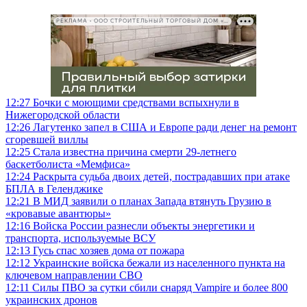
РЕКЛАМА • ООО СТРОИТЕЛЬНЫЙ ТОРГОВЫЙ ДОМ «ПЕТРОВИЧ», ИНН 7802348846
12:27
Бочки с моющими средствами вспыхнули в
Нижегородской области
12:26
Лагутенко запел в США и Европе ради денег на ремонт
сгоревшей виллы
12:25
Стала известна причина смерти 29-летнего
баскетболиста «Мемфиса»
12:24
Раскрыта судьба двоих детей, пострадавших при атаке
БПЛА в Геленджике
12:21
В МИД заявили о планах Запада втянуть Грузию в
«кровавые авантюры»
12:16
Войска России разнесли объекты энергетики и
транспорта, используемые ВСУ
12:13
Гусь спас хозяев дома от пожара
12:12
Украинские войска бежали из населенного пункта на
ключевом направлении СВО
12:11
Силы ПВО за сутки сбили снаряд Vampire и более 800
украинских дронов