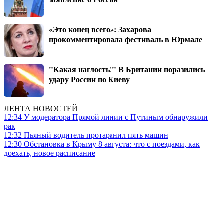
«Это конец всего»: Захарова
прокомментировала фестиваль в Юрмале
"Какая наглость!" В Британии поразились
удару России по Киеву
ЛЕНТА НОВОСТЕЙ
12:34
У модератора Прямой линии с Путиным обнаружили
рак
12:32
Пьяный водитель протаранил пять машин
12:30
Обстановка в Крыму 8 августа: что с поездами, как
доехать, новое расписание