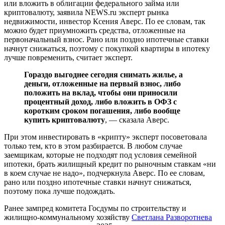
или вложить в облигации федерального займа или
криптовалюту, заявила NEWS.ru эксперт рынка
недвижимости, инвестор Ксения Аверс. По ее словам, так
можно будет приумножить средства, отложенные на
первоначальный взнос. Рано или поздно ипотечные ставки
начнут снижаться, поэтому с покупкой квартиры в ипотеку
лучше повременить, считает эксперт.
Гораздо выгоднее сегодня снимать жилье, а
деньги, отложенные на первый взнос, либо
положить на вклад, чтобы они приносили
процентный доход, либо вложить в ОФЗ с
коротким сроком погашения, либо вообще
купить криптовалюту
, — сказала Аверс.
При этом инвестировать в «крипту» эксперт посоветовала
только тем, кто в этом разбирается. В любом случае
заемщикам, которые не подходят под условия семейной
ипотеки, брать жилищный кредит по рыночным ставкам «ни
в коем случае не надо», подчеркнула Аверс. По ее словам,
рано или поздно ипотечные ставки начнут снижаться,
поэтому пока лучше подождать.
Ранее зампред комитета Госдумы по строительству и
жилищно-коммунальному хозяйству
Светлана Разворотнева