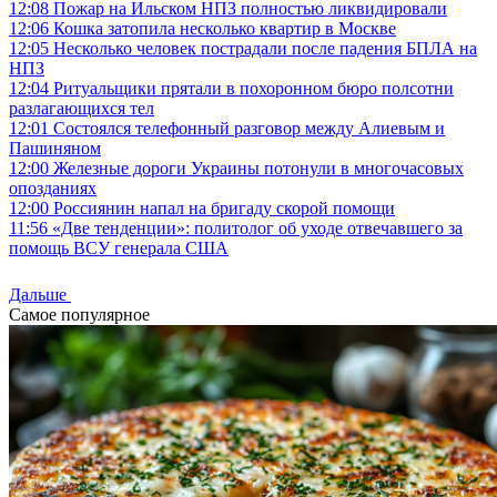
12:08
Пожар на Ильском НПЗ полностью ликвидировали
12:06
Кошка затопила несколько квартир в Москве
12:05
Несколько человек пострадали после падения БПЛА на
НПЗ
12:04
Ритуальщики прятали в похоронном бюро полсотни
разлагающихся тел
12:01
Состоялся телефонный разговор между Алиевым и
Пашиняном
12:00
Железные дороги Украины потонули в многочасовых
опозданиях
12:00
Россиянин напал на бригаду скорой помощи
11:56
«Две тенденции»: политолог об уходе отвечавшего за
помощь ВСУ генерала США
Дальше
Самое популярное