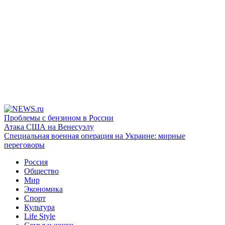
Проблемы с бензином в России
Атака США на Венесуэлу
Специальная военная операция на Украине: мирные
переговоры
Россия
Общество
Мир
Экономика
Спорт
Культура
Life Style