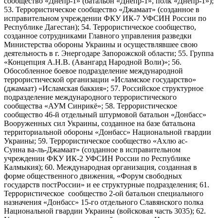
сообщество «Днепр-1» (батальон «Днепр-1», полк «Днепр-1»);
53. Террористическое сообщество «Джамаат» (созданное в
исправительном учреждении ФКУ ИК-7 УФСИН России по
Республике Дагестан); 54. Террористическое сообщество,
созданное сотрудниками Главного управления разведки
Министерства обороны Украины и осуществлявшее свою
деятельность в г. Энергодаре Запорожской области; 55. Группа
«Концепция А.Н.В. (Авангард Народной Воли)»; 56.
Обособленное боевое подразделение международной
террористической организации «Исламское государство»
(джамаат) «Исламская баккия»; 57. Российское структурное
подразделение международного террористического
сообщества «АУМ Синрикё»; 58. Террористическое
сообщество 46-й отдельный штурмовой батальон «Донбасс»
Вооруженных сил Украины, созданное на базе батальона
территориальной обороны «Донбасс» Национальной гвардии
Украины; 59. Террористическое сообщество «Ахлю ас-
Сунна ва-ль-Джамаат» (созданное в исправительном
учреждении ФКУ ИК-2 УФСИН России по Республике
Калмыкия); 60. Международная организация, созданная в
форме общественного движения, «Форум свободных
государств постРоссии» и ее структурные подразделения; 61.
Террористическое сообщество 2-ой батальон специального
назначения «Донбасс» 15-го отдельного Славянского полка
Национальной гвардии Украины (войсковая часть 3035); 62.