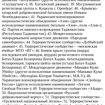
«Скулшутинг»); 38. Хатлонский джамаат; 39. Мусульманская
религиозная группа п. Кушкуль г. Оренбург; 40. «Крымско-
татарский добровольческий батальон имени Номана
Челебиджихана»; 41. Украинское военизированное
националистическое объединение «Азов» (другие
используемые наименования: батальон «Азов», полк «Азов»);
42. Партия исламского возрождения Таджикистана
(Республика Таджикистан); 43. Межрегиональное
леворадикальное анархистское движение «Народная
самооборона»; 44. Террористическое сообщество «Дуббайский
джамаат»; 45. Террористическое сообщество – «московская
ячейка» МТО «ИГ»; 46. Боевое крыло группы (вирда)
последователей (мюидов, мурдов) религиозного течения
Батал-Хаджи Белхороева (Батал-Хаджи, баталхаджинцев,
белхороевцев, тариката шейха овлия (устаза) Батал-Хаджи
Белхороева); 47. Международное движение «Маньяки Культ
Убийц» (другие используемые наименования «Маньяки Культ
Убийств», «Молодёжь Которая Улыбается», М.К.У.); 48.
Украинское военизированное объединение Легион «Свобода
России» (другое используемое наименование «Легион
Свобода России»); 49. Террористическое сообщество «Айдар»;
50. Националистическая организация «Русский
добровольческий корпус»; 51. Террористическое сообщество –
«Грузинский национальный легион»; 52. Террористическое