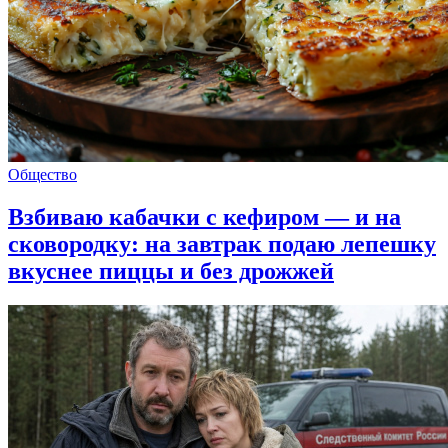
Общество
Взбиваю кабачки с кефиром — и на
сковородку: на завтрак подаю лепешку
вкуснее пиццы и без дрожжей