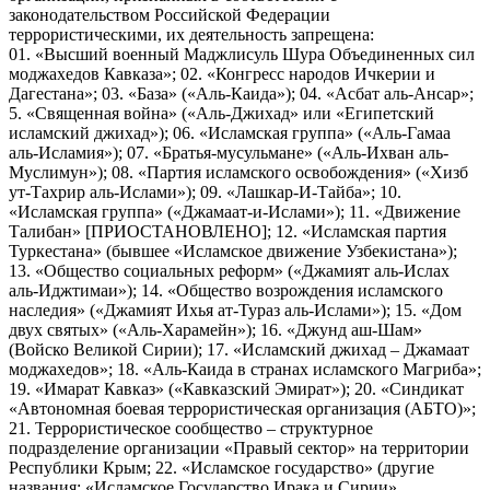
законодательством Российской Федерации
террористическими, их деятельность запрещена:
01. «Высший военный Маджлисуль Шура Объединенных сил
моджахедов Кавказа»; 02. «Конгресс народов Ичкерии и
Дагестана»; 03. «База» («Аль-Каида»); 04. «Асбат аль-Ансар»;
5. «Священная война» («Аль-Джихад» или «Египетский
исламский джихад»); 06. «Исламская группа» («Аль-Гамаа
аль-Исламия»); 07. «Братья-мусульмане» («Аль-Ихван аль-
Муслимун»); 08. «Партия исламского освобождения» («Хизб
ут-Тахрир аль-Ислами»); 09. «Лашкар-И-Тайба»; 10.
«Исламская группа» («Джамаат-и-Ислами»); 11. «Движение
Талибан» [ПРИОСТАНОВЛЕНО]; 12. «Исламская партия
Туркестана» (бывшее «Исламское движение Узбекистана»);
13. «Общество социальных реформ» («Джамият аль-Ислах
аль-Иджтимаи»); 14. «Общество возрождения исламского
наследия» («Джамият Ихья ат-Тураз аль-Ислами»); 15. «Дом
двух святых» («Аль-Харамейн»); 16. «Джунд аш-Шам»
(Войско Великой Сирии); 17. «Исламский джихад – Джамаат
моджахедов»; 18. «Аль-Каида в странах исламского Магриба»;
19. «Имарат Кавказ» («Кавказский Эмират»); 20. «Синдикат
«Автономная боевая террористическая организация (АБТО)»;
21. Террористическое сообщество – структурное
подразделение организации «Правый сектор» на территории
Республики Крым; 22. «Исламское государство» (другие
названия: «Исламское Государство Ирака и Сирии»,