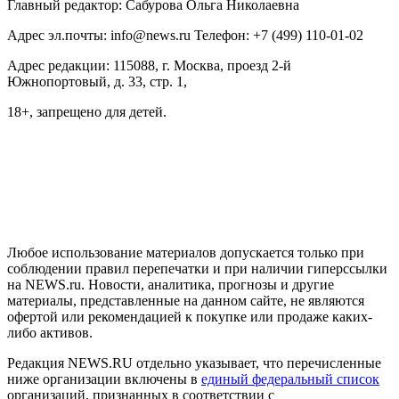
Главный редактор: Сабурова Ольга Николаевна
Адрес эл.почты: info@news.ru Телефон: +7 (499) 110-01-02
Адрес редакции: 115088, г. Москва, проезд 2-й
Южнопортовый, д. 33, стр. 1,
18+, запрещено для детей.
На информационном ресурсе NEWS.RU применяются
рекомендательные технологии (информационные технологии
предоставления информации на основе сбора, систематизации
и анализа сведений, относящихся к предпочтениям
пользователей сети "Интернет", находящихся на территории
Российской Федерации)
Любое использование материалов допускается только при
соблюдении правил перепечатки и при наличии гиперссылки
на NEWS.ru. Новости, аналитика, прогнозы и другие
материалы, представленные на данном сайте, не являются
офертой или рекомендацией к покупке или продаже каких-
либо активов.
Редакция NEWS.RU отдельно указывает, что перечисленные
ниже организации включены в
единый федеральный список
организаций, признанных в соответствии с