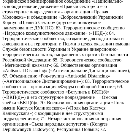
Украинское военизированное объединение «Национально-
освободительное движение «Правый сектор» и его
структурные подразделения – организация «Правая
Молодежь» и объединение «Добровольческий Украинский
Корпус «Правый Сектор» (другое используемое
наименование: ДУК ПС); 63. Террористическое сообщество
«Народное коммунистическое движение» («НКД»); 64.
Террористическое сообщество, созданное для подготовки и
совершения на территории г. Перми в целях оказания помощи
Службе безопасности Украины и Украине диверсионно-
террористических актов, направленных против безопасности
Российской Федерации; 65. Террористическое сообщество
«Мегионский джамаат»; 66. Общественная организация
«Antisocial Distancing» («Антисоциальное Дистанцирование»);
67. Объединение «Рок-группа «Antisocial Distancing»
(«Антисоциальное Дистанцирование»); 68. Террористическое
сообщество – организация «Форум свободной России»; 69.
Террористическое сообщество «Вступить в ВКП(б)»
(«ВКП(б)») и его структурное подразделение – «Омская
ячейка «ВКП(б)»; 70. Военизированная организация «Полк
имени Кастуся Калиновского» («Полк iмя Кастуся
Калiноўскага») с входящими в нее структурными
подразделениями; 71. Незарегистрированная иностранная
организация «Съезд народных депутатов» (Kongres
Deputowanych Ludowych), Республика Польша; 72.