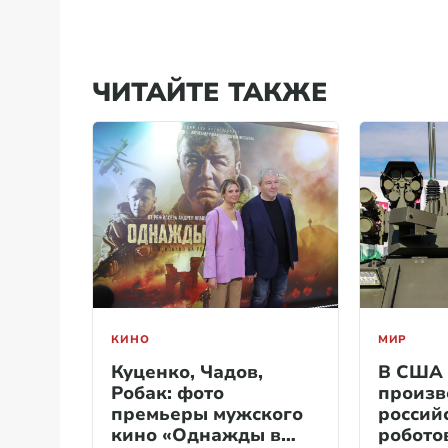
ЧИТАЙТЕ ТАКЖЕ
КИНО
МИР
Куценко, Чадов,
В США 
Робак: фото
произв
премьеры мужского
россий
кино «Однажды в
робото