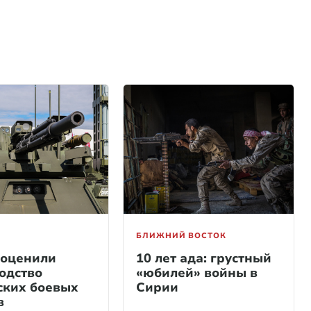
БЛИЖНИЙ ВОСТОК
оценили
10 лет ада: грустный
одство
«юбилей» войны в
ских боевых
Сирии
в