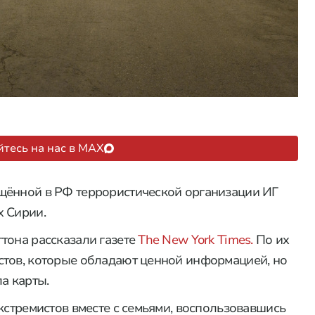
тесь на нас в MAX
щённой в РФ террористической организации ИГ
х Сирии.
тона рассказали газете
The New York Times.
По их
стов, которые обладают ценной информацией, но
а карты.
кстремистов вместе с семьями, воспользовавшись