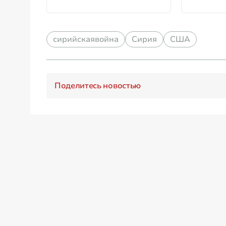
пустыне»
сирийскаявойна
Сирия
США
Поделитесь новостью