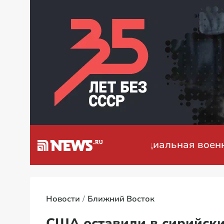
а Венесуэлу
Специальная военная опер
Новости
Ближний Восток
США оставили в сирийски