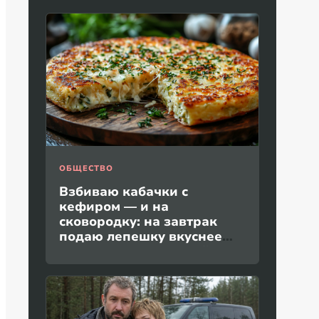
ОБЩЕСТВО
Взбиваю кабачки с
кефиром — и на
сковородку: на завтрак
подаю лепешку вкуснее
пиццы и без дрожжей