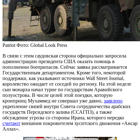
Patriot
Фото: Global Look Press
В связи с этим саудовская сторона официально запросила
администрацию президента США оказать помощь в
пополнении боеприпасов. Сейчас заявка рассматривается
Государственным департаментом. Кроме того, некоторой
поддержки, как указывают источники Wall Street Journal,
королевство ожидает от соседей по региону. На этой неделе
сын монарха начал турне по государствам Аравийского
полуострова. В числе целей этой поездки, которую
кронпринц Мухаммед не совершал уже давно,
заявлено
укрепление связей внутри Совета сотрудничества арабских
государств Персидского залива (ССАГПЗ), а также
обсуждение угрозы со стороны Ирана, которого нередко
считают
внешним покровителем хуситского движения «Ансар
Аллах».
РЕКЛАМА • ООО «СТАЛЬКРЕП» ИНН 7724892340