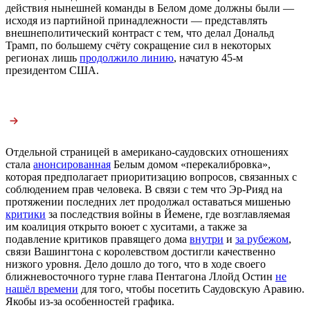
действия нынешней команды в Белом доме должны были —
исходя из партийной принадлежности — представлять
внешнеполитический контраст с тем, что делал Дональд
Трамп, по большему счёту сокращение сил в некоторых
регионах лишь
продолжило линию
, начатую 45-м
президентом США.
Отдельной страницей в американо-саудовских отношениях
стала
анонсированная
Белым домом «перекалибровка»,
которая предполагает приоритизацию вопросов, связанных с
соблюдением прав человека. В связи с тем что Эр-Рияд на
протяжении последних лет продолжал оставаться мишенью
критики
за последствия войны в Йемене, где возглавляемая
им коалиция открыто воюет с хуситами, а также за
подавление критиков правящего дома
внутри
и
за рубежом
,
связи Вашингтона с королевством достигли качественно
низкого уровня. Дело дошло до того, что в ходе своего
ближневосточного турне глава Пентагона Ллойд Остин
не
нашёл времени
для того, чтобы посетить Саудовскую Аравию.
Якобы из-за особенностей графика.