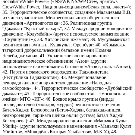
Socialism/White Power» («NS/WP, NS/WP Crew, Sparrows
Crew/White Power, Национал-социализм/Белая сила, власть»);
35. Террористическое сообщество, созданное Мальцевым В.В.
из числа участников Межрегионального общественного
движения «Артподготовка»; 36. Религиозная группа
“Джамаат “Красный пахарь”; 37. Международное молодежное
движение «Колумбайн» (другое используемое наименование
«Скулшутинг»); 38. Хатлонский джамаат; 39. Мусульманская
религиозная группа п. Кушкуль г. Оренбург; 40. «Крымско-
татарский добровольческий батальон имени Номана
Челебиджихана»; 41. Украинское военизированное
националистическое объединение «Азов» (другие
используемые наименования: батальон «Азов», полк «Азов»);
42. Партия исламского возрождения Таджикистана
(Республика Таджикистан); 43. Межрегиональное
леворадикальное анархистское движение «Народная
самооборона»; 44. Террористическое сообщество «Дуббайский
джамаат»; 45. Террористическое сообщество – «московская
ячейка» МТО «ИГ»; 46. Боевое крыло группы (вирда)
последователей (мюидов, мурдов) религиозного течения
Батал-Хаджи Белхороева (Батал-Хаджи, баталхаджинцев,
белхороевцев, тариката шейха овлия (устаза) Батал-Хаджи
Белхороева); 47. Международное движение «Маньяки Культ
Убийц» (другие используемые наименования «Маньяки Культ
Убийств», «Молодёжь Которая Улыбается», М.К.У.); 48.