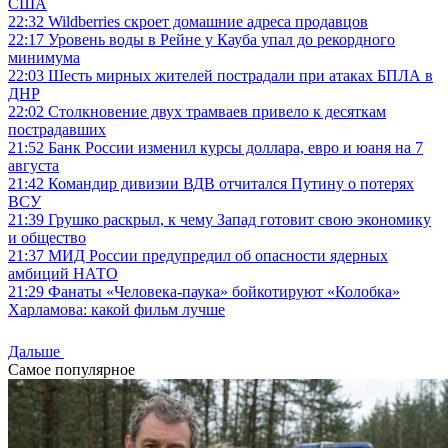
США
22:32
Wildberries скроет домашние адреса продавцов
22:17
Уровень воды в Рейне у Кауба упал до рекордного
минимума
22:03
Шесть мирных жителей пострадали при атаках БПЛА в
ДНР
22:02
Столкновение двух трамваев привело к десяткам
пострадавших
21:52
Банк России изменил курсы доллара, евро и юаня на 7
августа
21:42
Командир дивизии ВДВ отчитался Путину о потерях
ВСУ
21:39
Грушко раскрыл, к чему Запад готовит свою экономику
и общество
21:37
МИД России предупредил об опасности ядерных
амбиций НАТО
21:29
Фанаты «Человека-паука» бойкотируют «Колобка»
Харламова: какой фильм лучше
Дальше
Самое популярное