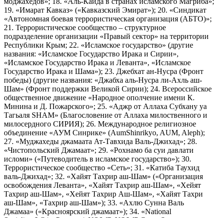
моджахедов»; 18. «Аль-Каида в странах исламского Магриба»;
19. «Имарат Кавказ» («Кавказский Эмират»); 20. «Синдикат
«Автономная боевая террористическая организация (АБТО)»;
21. Террористическое сообщество – структурное
подразделение организации «Правый сектор» на территории
Республики Крым; 22. «Исламское государство» (другие
названия: «Исламское Государство Ирака и Сирии»,
«Исламское Государство Ирака и Леванта», «Исламское
Государство Ирака и Шама»); 23. Джебхат ан-Нусра (Фронт
победы) (другие названия: «Джабха аль-Нусра ли-Ахль аш-
Шам» (Фронт поддержки Великой Сирии); 24. Всероссийское
общественное движение «Народное ополчение имени К.
Минина и Д. Пожарского»; 25. «Аджр от Аллаха Субхану уа
Тагьаля SHAM» (Благословение от Аллаха милоственного и
милосердного СИРИЯ); 26. Международное религиозное
объединение «АУМ Синрике» (AumShinrikyo, AUM, Aleph);
27. «Муджахеды джамаата Ат-Тавхида Валь-Джихад»; 28.
«Чистопольский Джамаат»; 29. «Рохнамо ба суи давлати
исломи» («Путеводитель в исламское государство»); 30.
Террористическое сообщество «Сеть»; 31. «Катиба Таухид
валь-Джихад»; 32. «Хайят Тахрир аш-Шам» («Организация
освобождения Леванта», «Хайят Тахрир аш-Шам», «Хейят
Тахрир аш-Шам», «Хейят Тахрир Аш-Шам», «Хайят Тахри
аш-Шам», «Тахрир аш-Шам»); 33. «Ахлю Сунна Валь
Джамаа» («Красноярский джамаат»); 34. «National