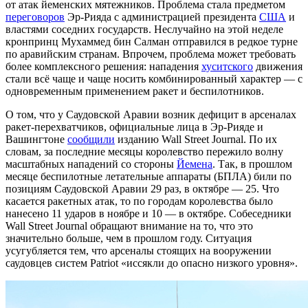
от атак йеменских мятежников. Проблема стала предметом
переговоров
Эр-Рияда с администрацией президента
США
и
властями соседних государств. Неслучайно на этой неделе
кронпринц Мухаммед бин Салман отправился в редкое турне
по аравийским странам. Впрочем, проблема может требовать
более комплексного решения: нападения
хуситского
движения
стали всё чаще и чаще носить комбинированный характер — с
одновременным применением ракет и беспилотников.
О том, что у Саудовской Аравии возник дефицит в арсеналах
ракет-перехватчиков, официальные лица в Эр-Рияде и
Вашингтоне
сообщили
изданию Wall Street Journal. По их
словам, за последние месяцы королевство пережило волну
масштабных нападений со стороны
Йемена
. Так, в прошлом
месяце беспилотные летательные аппараты (БПЛА) били по
позициям Саудовской Аравии 29 раз, в октябре — 25. Что
касается ракетных атак, то по городам королевства было
нанесено 11 ударов в ноябре и 10 — в октябре. Собеседники
Wall Street Journal обращают внимание на то, что это
значительно больше, чем в прошлом году. Ситуация
усугубляется тем, что арсеналы стоящих на вооружении
саудовцев систем Patriot «иссякли до опасно низкого уровня».