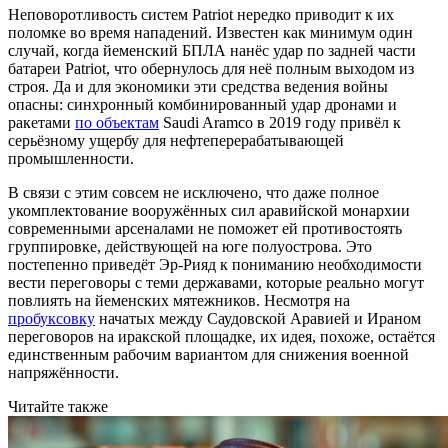
Неповоротливость систем Patriot нередко приводит к их
поломке во время нападений. Известен как минимум один
случай, когда йеменский БПЛА нанёс удар по задней части
батареи Patriot, что обернулось для неё полным выходом из
строя. Да и для экономики эти средства ведения войны
опасны: синхронный комбинированный удар дронами и
ракетами
по объектам
Saudi Aramco в 2019 году привёл к
серьёзному ущербу для нефтеперерабатывающей
промышленности.
В связи с этим совсем не исключено, что даже полное
укомплектование вооружённых сил аравийской монархии
современными арсеналами не поможет ей противостоять
группировке, действующей на юге полуострова. Это
постепенно приведёт Эр-Рияд к пониманию необходимости
вести переговоры с теми державами, которые реально могут
повлиять на йеменских мятежников. Несмотря на
пробуксовку
начатых между Саудовской Аравией и Ираном
переговоров на иракской площадке, их идея, похоже, остаётся
единственным рабочим вариантом для снижения военной
напряжённости.
Читайте также