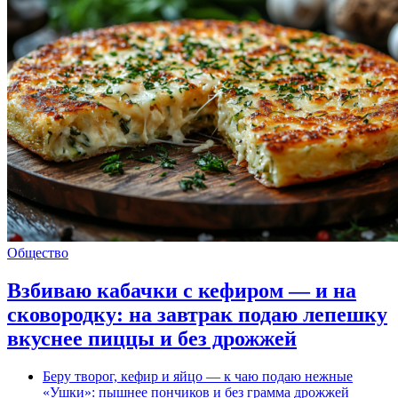
Общество
Взбиваю кабачки с кефиром — и на
сковородку: на завтрак подаю лепешку
вкуснее пиццы и без дрожжей
Беру творог, кефир и яйцо — к чаю подаю нежные
«Ушки»: пышнее пончиков и без грамма дрожжей