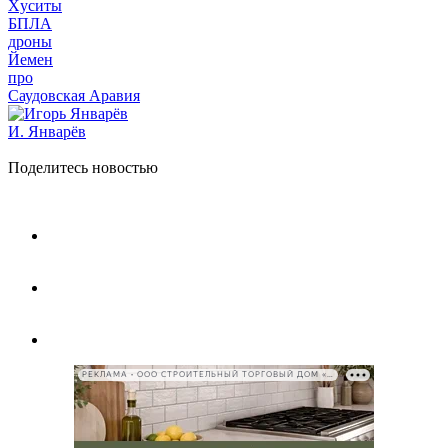
Xуситы
БПЛА
дроны
Йемен
про
Саудовская Аравия
И. Январёв
Поделитесь новостью
РЕКЛАМА • ООО СТРОИТЕЛЬНЫЙ ТОРГОВЫЙ ДОМ «ПЕТРОВИЧ», ИНН 7802348846