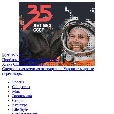
Проблемы с бензином в России
Атака США на Венесуэлу
Специальная военная операция на Украине: мирные
переговоры
Россия
Общество
Мир
Экономика
Спорт
Культура
Life Style