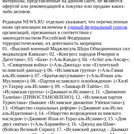
материалы, представленные на данном сайте, не являются
офертой или рекомендацией к покупке или продаже каких-
либо активов.
Редакция NEWS.RU отдельно указывает, что перечисленные
ниже организации включены в
единый федеральный список
организаций, признанных в соответствии с
законодательством Российской Федерации
террористическими, их деятельность запрещена:
01. «Высший военный Маджлисуль Шура Объединенных сил
моджахедов Кавказа»; 02. «Конгресс народов Ичкерии и
Дагестана»; 03. «База» («Аль-Каида»); 04. «Асбат аль-Ансар»;
5. «Священная война» («Аль-Джихад» или «Египетский
исламский джихад»); 06. «Исламская группа» («Аль-Гамаа
аль-Исламия»); 07. «Братья-мусульмане» («Аль-Ихван аль-
Муслимун»); 08. «Партия исламского освобождения» («Хизб
ут-Тахрир аль-Ислами»); 09. «Лашкар-И-Тайба»; 10.
«Исламская группа» («Джамаат-и-Ислами»); 11. «Движение
Талибан» [ПРИОСТАНОВЛЕНО]; 12. «Исламская партия
Туркестана» (бывшее «Исламское движение Узбекистана»);
13. «Общество социальных реформ» («Джамият аль-Ислах
аль-Иджтимаи»); 14. «Общество возрождения исламского
наследия» («Джамият Ихья ат-Тураз аль-Ислами»); 15. «Дом
двух святых» («Аль-Харамейн»); 16. «Джунд аш-Шам»
(Войско Великой Сирии); 17. «Исламский джихад – Джамаат