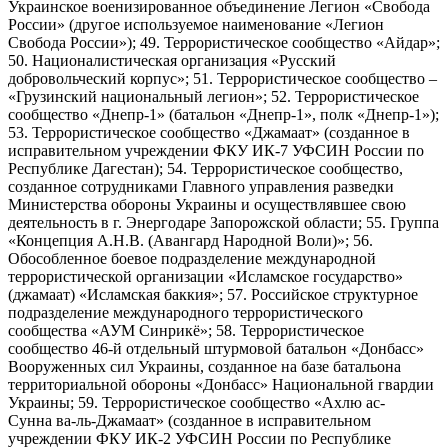
Украинское военизированное объединение Легион «Свобода
России» (другое используемое наименование «Легион
Свобода России»); 49. Террористическое сообщество «Айдар»;
50. Националистическая организация «Русский
добровольческий корпус»; 51. Террористическое сообщество –
«Грузинский национальный легион»; 52. Террористическое
сообщество «Днепр-1» (батальон «Днепр-1», полк «Днепр-1»);
53. Террористическое сообщество «Джамаат» (созданное в
исправительном учреждении ФКУ ИК-7 УФСИН России по
Республике Дагестан); 54. Террористическое сообщество,
созданное сотрудниками Главного управления разведки
Министерства обороны Украины и осуществлявшее свою
деятельность в г. Энергодаре Запорожской области; 55. Группа
«Концепция А.Н.В. (Авангард Народной Воли)»; 56.
Обособленное боевое подразделение международной
террористической организации «Исламское государство»
(джамаат) «Исламская баккия»; 57. Российское структурное
подразделение международного террористического
сообщества «АУМ Синрикё»; 58. Террористическое
сообщество 46-й отдельный штурмовой батальон «Донбасс»
Вооруженных сил Украины, созданное на базе батальона
территориальной обороны «Донбасс» Национальной гвардии
Украины; 59. Террористическое сообщество «Ахлю ас-
Сунна ва-ль-Джамаат» (созданное в исправительном
учреждении ФКУ ИК-2 УФСИН России по Республике