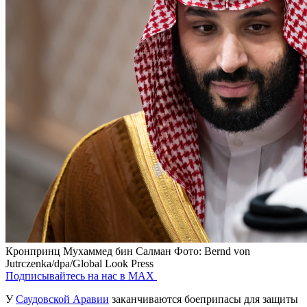
Кронпринц Мухаммед бин Салман
Фото: Bernd von
Jutrczenka/dpa/Global Look Press
Подписывайтесь на нас в MAX
У
Саудовской Аравии
заканчиваются боеприпасы для защиты