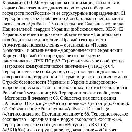
Калмыкия); 60. Международная организация, созданная в
форме общественного движения, «Форум свободных
государств постРоссии» и ее структурные подразделения; 61.
Террористическое сообщество 2-ой батальон специального
назначения «Донбасс» 15-го отдельного Славянского полка
Национальной гвардии Украины (войсковая часть 3035); 62.
Украинское военизированное объединение «Национально-
освободительное движение «Правый сектор» и его
структурные подразделения – организация «Правая
Молодежь» и объединение «Добровольческий Украинский
Корпус «Правый Сектор» (другое используемое
наименование: ДУК ПС); 63. Террористическое сообщество
«Народное коммунистическое движение» («НКД»); 64.
Террористическое сообщество, созданное для подготовки и
совершения на территории г. Перми в целях оказания помощи
Службе безопасности Украины и Украине диверсионно-
террористических актов, направленных против безопасности
Российской Федерации; 65. Террористическое сообщество
«Мегионский джамаат»; 66. Общественная организация
«Antisocial Distancing» («Антисоциальное Дистанцирование»);
67. Объединение «Рок-группа «Antisocial Distancing»
(«Антисоциальное Дистанцирование»); 68. Террористическое
сообщество – организация «Форум свободной России»; 69.
Террористическое сообщество «Вступить в ВКП(б)»
(«ВКП(б)») и его структурное подразделение – «Омская