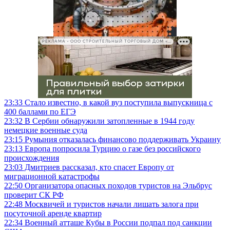
РЕКЛАМА • ООО СТРОИТЕЛЬНЫЙ ТОРГОВЫЙ ДОМ «ПЕТРОВИЧ», ИНН 7802348846
23:33
Стало известно, в какой вуз поступила выпускница с
400 баллами по ЕГЭ
23:32
В Сербии обнаружили затопленные в 1944 году
немецкие военные суда
23:15
Румыния отказалась финансово поддерживать Украину
23:13
Европа попросила Турцию о газе без российского
происхождения
23:03
Дмитриев рассказал, кто спасет Европу от
миграционной катастрофы
22:50
Организатора опасных походов туристов на Эльбрус
проверит СК РФ
22:48
Москвичей и туристов начали лишать залога при
посуточной аренде квартир
22:34
Военный атташе Кубы в России подпал под санкции