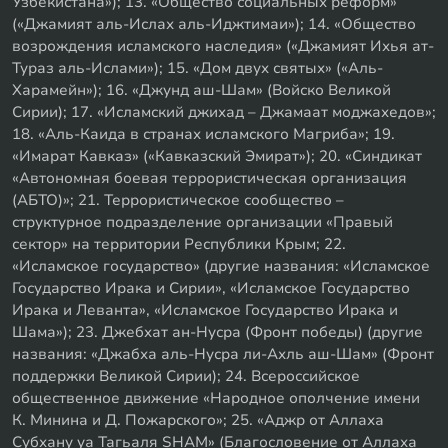
Узбекистана»); 13. «Общество социальных реформ»
(«Джамият аль-Ислах аль-Иджтимаи»); 14. «Общество
возрождения исламского наследия» («Джамият Ихья ат-
Тураз аль-Ислами»); 15. «Дом двух святых» («Аль-
Харамейн»); 16. «Джунд аш-Шам» (Войско Великой
Сирии); 17. «Исламский джихад – Джамаат моджахедов»;
18. «Аль-Каида в странах исламского Магриба»; 19.
«Имарат Кавказ» («Кавказский Эмират»); 20. «Синдикат
«Автономная боевая террористическая организация
(АБТО)»; 21. Террористическое сообщество –
структурное подразделение организации «Правый
сектор» на территории Республики Крым; 22.
«Исламское государство» (другие названия: «Исламское
Государство Ирака и Сирии», «Исламское Государство
Ирака и Леванта», «Исламское Государство Ирака и
Шама»); 23. Джебхат ан-Нусра (Фронт победы) (другие
названия: «Джабха аль-Нусра ли-Ахль аш-Шам» (Фронт
поддержки Великой Сирии); 24. Всероссийское
общественное движение «Народное ополчение имени
К. Минина и Д. Пожарского»; 25. «Аджр от Аллаха
Субхану уа Тагьаля SHAM» (Благословение от Аллаха