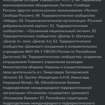
«Молодёжь Которая Улыбается», М.К.У.); 48. Украинское
военизированное объединение Легион «Свобода
России» (другое используемое наименование «Легион
Свобода России»); 49. Террористическое сообщество
«Айдар»; 50. Националистическая организация «Русский
добровольческий корпус»; 51. Террористическое
сообщество – «Грузинский национальный легион»; 52.
Террористическое сообщество «Днепр-1» (батальон
«Днепр-1», полк «Днепр-1»); 53. Террористическое
сообщество «Джамаат» (созданное в исправительном
учреждении ФКУ ИК-7 УФСИН России по Республике
Дагестан); 54. Террористическое сообщество, созданное
сотрудниками Главного управления разведки
Министерства обороны Украины и осуществлявшее
свою деятельность в г. Энергодаре Запорожской
области; 55. Группа «Концепция А.Н.В. (Авангард
Народной Воли)»; 56. Обособленное боевое
подразделение международной террористической
организации «Исламское государство» (джамаат)
«Исламская баккия»; 57. Российское структурное
подразделение международного террористического