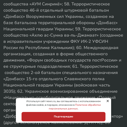
сообщества «АУМ Синрикё»; 58. Террористическое
сообщество 46-й отдельный штурмовой батальон
«Донбасс» Вооруженных сил Украины, созданное на
базе батальона территориальной обороны «Донбасс»
Национальной гвардии Украины; 59. Террористическое
сообщество «Ахлю ас-Сунна ва-ль-Джамаат» (созданное
в исправительном учреждении ФКУ ИК-2 УФСИН
России по Республике Калмыкия); 60. Международная
организация, созданная в форме общественного
движения, «Форум свободных государств постРоссии» и
ее структурные подразделения; 61. Террористическое
сообщество 2-ой батальон специального назначения
«Донбасс» 15-го отдельного Славянского полка
Национальной гвардии Украины (войсковая часть
3035); 62. Украинское военизированное объединение
«Национально-освободительное движение «Правый
Используя сайт news.ru, вы соглашаетесь с использованием
сектор» и его структурные подразделения –
файлов cookie, в порядке, описанном в
Политике обработки
персональных данных
.
организация «Правая Молодежь» и объединение
«Добровольческий Украинский Корпус «Правый Сектор»
Подтверждаю
(другое используемое наименование: ДУК ПС); 63.