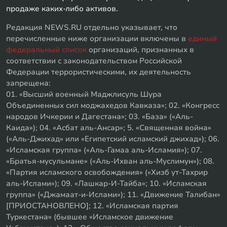
продаже каких-либо активов.
Редакция NEWS.RU отдельно указывает, что
перечисленные ниже организации включены в
единый
федеральный список
организаций, признанных в
соответствии с законодательством Российской
Федерации террористическими, их деятельность
запрещена:
01. «Высший военный Маджлисуль Шура
Объединенных сил моджахедов Кавказа»; 02. «Конгресс
народов Ичкерии и Дагестана»; 03. «База» («Аль-
Каида»); 04. «Асбат аль-Ансар»; 5. «Священная война»
(«Аль-Джихад» или «Египетский исламский джихад»); 06.
«Исламская группа» («Аль-Гамаа аль-Исламия»); 07.
«Братья-мусульмане» («Аль-Ихван аль-Муслимун»); 08.
«Партия исламского освобождения» («Хизб ут-Тахрир
аль-Ислами»); 09. «Лашкар-И-Тайба»; 10. «Исламская
группа» («Джамаат-и-Ислами»); 11. «Движение Талибан»
[ПРИОСТАНОВЛЕНО]; 12. «Исламская партия
Туркестана» (бывшее «Исламское движение