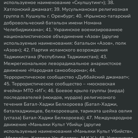
используемое наименование «Скулшутинг»); 38.
Хатлонский джамаат; 39. Мусульманская религиозная
группа п. Кушкуль г. Оренбург; 40. «Крымско-татарский
добровольческий батальон имени Номана
Челебиджихана»; 41. Украинское военизированное
националистическое объединение «Азов» (другие
используемые наименования: батальон «Азов», полк
«Азов»); 42. Партия исламского возрождения
Таджикистана (Республика Таджикистан); 43.
Межрегиональное леворадикальное анархистское
движение «Народная самооборона»; 44.
Террористическое сообщество «Дуббайский джамаат»;
45. Террористическое сообщество – «московская
ячейка» МТО «ИГ»; 46. Боевое крыло группы (вирда)
последователей (мюидов, мурдов) религиозного
течения Батал-Хаджи Белхороева (Батал-Хаджи,
баталхаджинцев, белхороевцев, тариката шейха овлия
(устаза) Батал-Хаджи Белхороева); 47. Международное
движение «Маньяки Культ Убийц» (другие
используемые наименования «Маньяки Культ Убийств»,