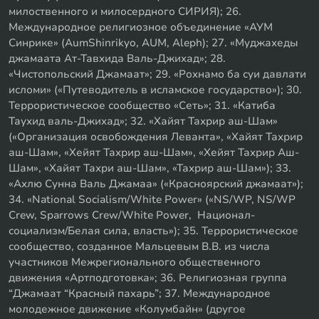
милоственного и милосердного СИРИЯ); 26.
Международное религиозное объединение «АУМ
Синрике» (AumShinrikyo, AUM, Aleph); 27. «Муджахеды
джамаата Ат-Тавхида Валь-Джихад»; 28.
«Чистопольский Джамаат»; 29. «Рохнамо ба суи давлати
исломи» («Путеводитель в исламское государство»); 30.
Террористическое сообщество «Сеть»; 31. «Катиба
Таухид валь-Джихад»; 32. «Хайят Тахрир аш-Шам»
(«Организация освобождения Леванта», «Хайят Тахрир
аш-Шам», «Хейят Тахрир аш-Шам», «Хейят Тахрир Аш-
Шам», «Хайят Тахри аш-Шам», «Тахрир аш-Шам»); 33.
«Ахлю Сунна Валь Джамаа» («Красноярский джамаат»);
34. «National Socialism/White Power» («NS/WP, NS/WP
Crew, Sparrows Crew/White Power, Национал-
социализм/Белая сила, власть»); 35. Террористическое
сообщество, созданное Мальцевым В.В. из числа
участников Межрегионального общественного
движения «Артподготовка»; 36. Религиозная группа
“Джамаат “Красный пахарь”; 37. Международное
молодежное движение «Колумбайн» (другое