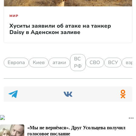
МИР
Хуситы заявили об атаке на танкер
Daisy в Аденском заливе
ВС
Европа
Киев
атаки
СВО
ВСУ
взр
РФ
«Мы не вернёмся». Друг Усольцева получил
голосовое послание