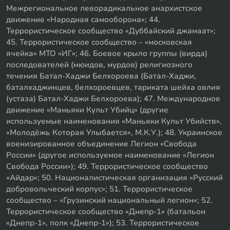
Межрегиональное леворадикальное анархистское
движение «Народная самооборона»; 44.
Террористическое сообщество «Дуббайский джамаат»;
45. Террористическое сообщество – «московская
ячейка» МТО «ИГ»; 46. Боевое крыло группы (вирда)
последователей (мюидов, мурдов) религиозного
течения Батал-Хаджи Белхороева (Батал-Хаджи,
баталхаджинцев, белхороевцев, тариката шейха овлия
(устаза) Батал-Хаджи Белхороева); 47. Международное
движение «Маньяки Культ Убийц» (другие
используемые наименования «Маньяки Культ Убийств»,
«Молодёжь Которая Улыбается», М.К.У.); 48. Украинское
военизированное объединение Легион «Свобода
России» (другое используемое наименование «Легион
Свобода России»); 49. Террористическое сообщество
«Айдар»; 50. Националистическая организация «Русский
добровольческий корпус»; 51. Террористическое
сообщество – «Грузинский национальный легион»; 52.
Террористическое сообщество «Днепр-1» (батальон
«Днепр-1», полк «Днепр-1»); 53. Террористическое