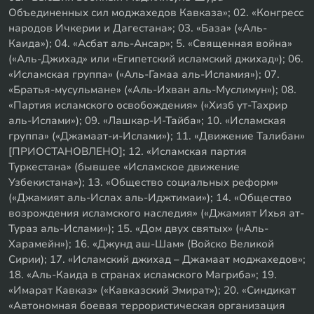
Объединенных сил моджахедов Кавказа»; 02. «Конгресс
народов Ичкерии и Дагестана»; 03. «База» («Аль-
Каида»); 04. «Асбат аль-Ансар»; 5. «Священная война»
(«Аль-Джихад» или «Египетский исламский джихад»); 06.
«Исламская группа» («Аль-Гамаа аль-Исламия»); 07.
«Братья-мусульмане» («Аль-Ихван аль-Муслимун»); 08.
«Партия исламского освобождения» («Хизб ут-Тахрир
аль-Ислами»); 09. «Лашкар-И-Тайба»; 10. «Исламская
группа» («Джамаат-и-Ислами»); 11. «Движение Талибан»
[ПРИОСТАНОВЛЕНО]; 12. «Исламская партия
Туркестана» (бывшее «Исламское движение
Узбекистана»); 13. «Общество социальных реформ»
(«Джамият аль-Ислах аль-Иджтимаи»); 14. «Общество
возрождения исламского наследия» («Джамият Ихья ат-
Тураз аль-Ислами»); 15. «Дом двух святых» («Аль-
Харамейн»); 16. «Джунд аш-Шам» (Войско Великой
Сирии); 17. «Исламский джихад – Джамаат моджахедов»;
18. «Аль-Каида в странах исламского Магриба»; 19.
«Имарат Кавказ» («Кавказский Эмират»); 20. «Синдикат
«Автономная боевая террористическая организация