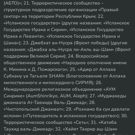
(АБТО)»; 21. Террористическое сообщество –
структурное подразделение организации «Правый
сектор» на территории Республики Крым; 22.
«Исламское государство» (другие названия: «Исламское
Государство Ирака и Сирии», «Исламское Государство
Ирака и Леванта», «Исламское Государство Ирака и
Шама»); 23. Джебхат ан-Нусра (Фронт победы) (другие
названия: «Джабха аль-Нусра ли-Ахль аш-Шам» (Фронт
поддержки Великой Сирии); 24. Всероссийское
общественное движение «Народное ополчение имени
К. Минина и Д. Пожарского»; 25. «Аджр от Аллаха
Субхану уа Тагьаля SHAM» (Благословение от Аллаха
милоственного и милосердного СИРИЯ); 26.
Международное религиозное объединение «АУМ
Синрике» (AumShinrikyo, AUM, Aleph); 27. «Муджахеды
джамаата Ат-Тавхида Валь-Джихад»; 28.
«Чистопольский Джамаат»; 29. «Рохнамо ба суи давлати
исломи» («Путеводитель в исламское государство»); 30.
Террористическое сообщество «Сеть»; 31. «Катиба
Таухид валь-Джихад»; 32. «Хайят Тахрир аш-Шам»