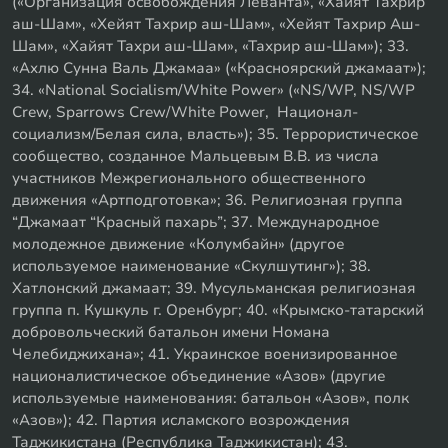
(«Организация освобождения Леванта», «Хайят Тахрир
аш-Шам», «Хейят Тахрир аш-Шам», «Хейят Тахрир Аш-
Шам», «Хайят Тахри аш-Шам», «Тахрир аш-Шам»); 33.
«Ахлю Сунна Валь Джамаа» («Красноярский джамаат»);
34. «National Socialism/White Power» («NS/WP, NS/WP
Crew, Sparrows Crew/White Power, Национал-
социализм/Белая сила, власть»); 35. Террористическое
сообщество, созданное Мальцевым В.В. из числа
участников Межрегионального общественного
движения «Артподготовка»; 36. Религиозная группа
“Джамаат “Красный пахарь”; 37. Международное
молодежное движение «Колумбайн» (другое
используемое наименование «Скулшутинг»); 38.
Хатлонский джамаат; 39. Мусульманская религиозная
группа п. Кушкуль г. Оренбург; 40. «Крымско-татарский
добровольческий батальон имени Номана
Челебиджихана»; 41. Украинское военизированное
националистическое объединение «Азов» (другие
используемые наименования: батальон «Азов», полк
«Азов»); 42. Партия исламского возрождения
Таджикистана (Республика Таджикистан); 43.