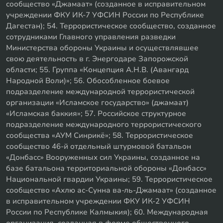
сообщество «Джамаат» (созданное в исправительном
учреждении ФКУ ИК-7 УФСИН России по Республике
Дагестан); 54. Террористическое сообщество, созданное
сотрудниками Главного управления разведки
Министерства обороны Украины и осуществлявшее
свою деятельность в г. Энергодаре Запорожской
области; 55. Группа «Концепция А.Н.В. (Авангард
Народной Воли)»; 56. Обособленное боевое
подразделение международной террористической
организации «Исламское государство» (джамаат)
«Исламская баккия»; 57. Российское структурное
подразделение международного террористического
сообщества «АУМ Синрикё»; 58. Террористическое
сообщество 46-й отдельный штурмовой батальон
«Донбасс» Вооруженных сил Украины, созданное на
базе батальона территориальной обороны «Донбасс»
Национальной гвардии Украины; 59. Террористическое
сообщество «Ахлю ас-Сунна ва-ль-Джамаат» (созданное
в исправительном учреждении ФКУ ИК-2 УФСИН
России по Республике Калмыкия); 60. Международная
организация, созданная в форме общественного