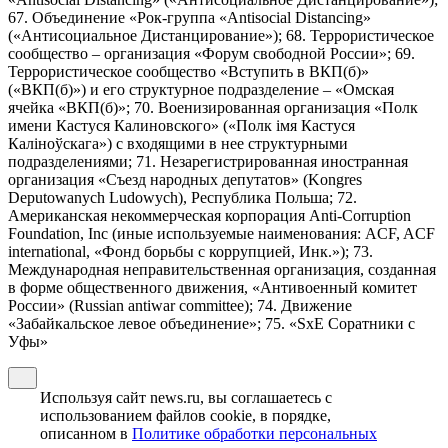
67. Объединение «Рок-группа «Antisocial Distancing»
(«Антисоциальное Дистанцирование»); 68. Террористическое
сообщество – организация «Форум свободной России»; 69.
Террористическое сообщество «Вступить в ВКП(б)»
(«ВКП(б)») и его структурное подразделение – «Омская
ячейка «ВКП(б)»; 70. Военизированная организация «Полк
имени Кастуся Калиновского» («Полк iмя Кастуся
Калiноўскага») с входящими в нее структурными
подразделениями; 71. Незарегистрированная иностранная
организация «Съезд народных депутатов» (Kongres
Deputowanych Ludowych), Республика Польша; 72.
Американская некоммерческая корпорация Anti-Corruption
Foundation, Inc (иные используемые наименования: ACF, ACF
international, «Фонд борьбы с коррупцией, Инк.»); 73.
Международная неправительственная организация, созданная
в форме общественного движения, «Антивоенный комитет
России» (Russian antiwar committee); 74. Движение
«Забайкальское левое объединение»; 75. «SxE Соратники с
Уфы»
Используя сайт news.ru, вы соглашаетесь с
использованием файлов cookie, в порядке,
описанном в
Политике обработки персональных