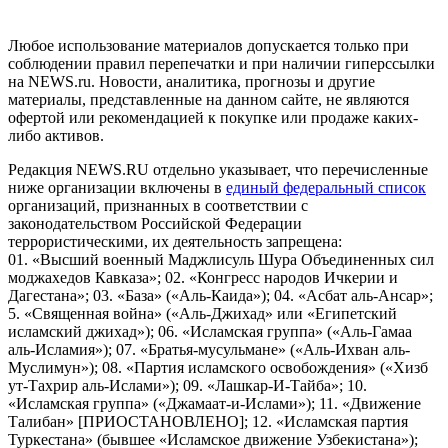
Российской Федерации)
Любое использование материалов допускается только при
соблюдении правил перепечатки и при наличии гиперссылки
на NEWS.ru. Новости, аналитика, прогнозы и другие
материалы, представленные на данном сайте, не являются
офертой или рекомендацией к покупке или продаже каких-
либо активов.
Редакция NEWS.RU отдельно указывает, что перечисленные
ниже организации включены в
единый федеральный список
организаций, признанных в соответствии с
законодательством Российской Федерации
террористическими, их деятельность запрещена:
01. «Высший военный Маджлисуль Шура Объединенных сил
моджахедов Кавказа»; 02. «Конгресс народов Ичкерии и
Дагестана»; 03. «База» («Аль-Каида»); 04. «Асбат аль-Ансар»;
5. «Священная война» («Аль-Джихад» или «Египетский
исламский джихад»); 06. «Исламская группа» («Аль-Гамаа
аль-Исламия»); 07. «Братья-мусульмане» («Аль-Ихван аль-
Муслимун»); 08. «Партия исламского освобождения» («Хизб
ут-Тахрир аль-Ислами»); 09. «Лашкар-И-Тайба»; 10.
«Исламская группа» («Джамаат-и-Ислами»); 11. «Движение
Талибан» [ПРИОСТАНОВЛЕНО]; 12. «Исламская партия
Туркестана» (бывшее «Исламское движение Узбекистана»);