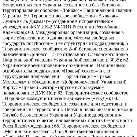
Вооруженных сил Украины, созданное на базе батальона
территориальной обороны «Донбасс» Национальной гвардии
Украины; 59. Террористическое сообщество «Ахлю ас-
Сунна ва-ль-Джамаат» (созданное в исправительном
учреждении ФКУ ИК-2 УФСИН России по Республике
Калмыкия); 60. Международная организация, созданная в
форме общественного движения, «Форум свободных
государств постРоссии» и ее структурные подразделения; 61.
Террористическое сообщество 2-ой батальон специального
назначения «Донбасс» 15-го отдельного Славянского полка
Национальной гвардии Украины (войсковая часть 3035); 62.
Украинское военизированное объединение «Национально-
освободительное движение «Правый сектор» и его
структурные подразделения – организация «Правая
Молодежь» и объединение «Добровольческий Украинский
Корпус «Правый Сектор» (другое используемое
наименование: ДУК ПС); 63. Террористическое сообщество
«Народное коммунистическое движение» («НКД»); 64.
Террористическое сообщество, созданное для подготовки и
совершения на территории г. Перми в целях оказания помощи
Службе безопасности Украины и Украине диверсионно-
террористических актов, направленных против безопасности
Российской Федерации; 65. Террористическое сообщество
«Мегионский джамаат»; 66. Общественная организация
«Antisocial Distancing» («Антисоциальное Дистанцирование»);