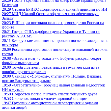
20:29
Посла Украины вызвали на ковер после взрыва дрона в
Болгарии
20:29
Страны БРИКС сформировали единый принцип по ИИ
20:27
МИД Южной Осетии обратился к «озабоченному»
Западу
20:23
В Швеции признали полное превосходство России на
фронте
20:21
Госдеп США одобрил сделку Украины и Турции по
ракетам ATACMS
20:11
Белорусские альпинисты пропали после восхождения на
пик горы
20:09
Россиянина арестовали после смерти выпавшей из окна
гостьи
20:08
«Завести мозг «с толкача»»: Бобунец раскрыл секрет
борьбы с выгоранием
20:00
Toyota с детьми превратилась в груду металла из-за
ошибки другого водителя
20:00
Скандал с «Яблоком», ультиматум Польше, Варшава
против Бандеры: что дальше
19:59
«Отвратительно»: Бобунец назвал главный недостаток
ИИ в музыке
19:59
Подросток погиб, пытаясь спасти тонущего друга
19:53
Слоненок попал в «плен» зарядной станции
19:47
Грузовик с автоцистерной перевернулся и задавил
десятки людей