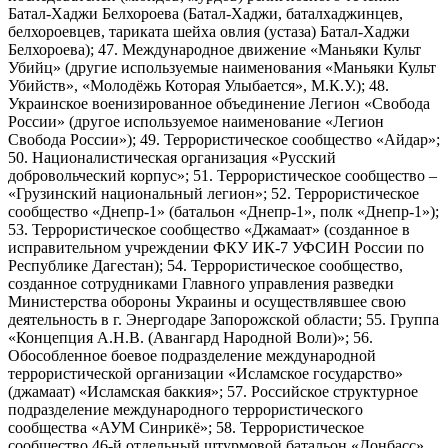
Батал-Хаджи Белхороева (Батал-Хаджи, баталхаджинцев,
белхороевцев, тариката шейха овлия (устаза) Батал-Хаджи
Белхороева); 47. Международное движение «Маньяки Культ
Убийц» (другие используемые наименования «Маньяки Культ
Убийств», «Молодёжь Которая Улыбается», М.К.У.); 48.
Украинское военизированное объединение Легион «Свобода
России» (другое используемое наименование «Легион
Свобода России»); 49. Террористическое сообщество «Айдар»;
50. Националистическая организация «Русский
добровольческий корпус»; 51. Террористическое сообщество –
«Грузинский национальный легион»; 52. Террористическое
сообщество «Днепр-1» (батальон «Днепр-1», полк «Днепр-1»);
53. Террористическое сообщество «Джамаат» (созданное в
исправительном учреждении ФКУ ИК-7 УФСИН России по
Республике Дагестан); 54. Террористическое сообщество,
созданное сотрудниками Главного управления разведки
Министерства обороны Украины и осуществлявшее свою
деятельность в г. Энергодаре Запорожской области; 55. Группа
«Концепция А.Н.В. (Авангард Народной Воли)»; 56.
Обособленное боевое подразделение международной
террористической организации «Исламское государство»
(джамаат) «Исламская баккия»; 57. Российское структурное
подразделение международного террористического
сообщества «АУМ Синрикё»; 58. Террористическое
сообщество 46-й отдельный штурмовой батальон «Донбасс»