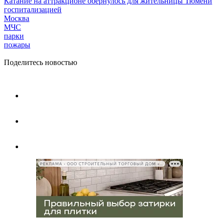
Катание на аттракционе обернулось для жительницы Тюмени
госпитализацией
Москва
МЧС
парки
пожары
Поделитесь новостью
РЕКЛАМА • ООО СТРОИТЕЛЬНЫЙ ТОРГОВЫЙ ДОМ «ПЕТРОВИЧ», ИНН 7802348846