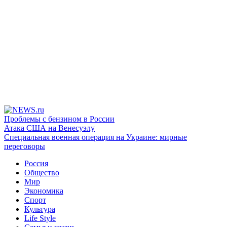
Проблемы с бензином в России
Атака США на Венесуэлу
Специальная военная операция на Украине: мирные
переговоры
Россия
Общество
Мир
Экономика
Спорт
Культура
Life Style