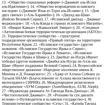
13. «Общество социальных реформ» («Джамият аль-Ислах
аль-Иджтимаи»); 14. «Общество возрождения исламского
наследия» («Джамият Ихья ат-Тураз аль-Ислами»); 15. «Дом
двух святых» («Аль-Харамейн»); 16. «Джунд аш-Шам»
(Войско Великой Сирии); 17. «Исламский джихад – Джамаат
моджахедов»; 18. «Аль-Каида в странах исламского Магриба»;
19. «Имарат Кавказ» («Кавказский Эмират»); 20. «Синдикат
«Автономная боевая террористическая организация (АБТО)»;
21. Террористическое сообщество – структурное
подразделение организации «Правый сектор» на территории
Республики Крым; 22. «Исламское государство» (другие
названия: «Исламское Государство Ирака и Сирии»,
«Исламское Государство Ирака и Леванта», «Исламское
Государство Ирака и Шама»); 23. Джебхат ан-Нусра (Фронт
победы) (другие названия: «Джабха аль-Нусра ли-Ахль аш-
Шам» (Фронт поддержки Великой Сирии); 24. Всероссийское
общественное движение «Народное ополчение имени К.
Минина и Д. Пожарского»; 25. «Аджр от Аллаха Субхану уа
Тагьаля SHAM» (Благословение от Аллаха милоственного и
милосердного СИРИЯ); 26. Международное религиозное
объединение «АУМ Синрике» (AumShinrikyo, AUM, Aleph);
27. «Муджахеды джамаата Ат-Тавхида Валь-Джихад»; 28.
«Чистопольский Джамаат»; 29. «Рохнамо ба суи давлати
исломи» («Путеводитель в исламское государство»); 30.
Террористическое сообщество «Сеть»; 31. «Катиба Таухид