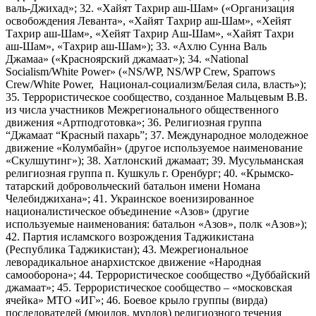
валь-Джихад»; 32. «Хайят Тахрир аш-Шам» («Организация
освобождения Леванта», «Хайят Тахрир аш-Шам», «Хейят
Тахрир аш-Шам», «Хейят Тахрир Аш-Шам», «Хайят Тахри
аш-Шам», «Тахрир аш-Шам»); 33. «Ахлю Сунна Валь
Джамаа» («Красноярский джамаат»); 34. «National
Socialism/White Power» («NS/WP, NS/WP Crew, Sparrows
Crew/White Power, Национал-социализм/Белая сила, власть»);
35. Террористическое сообщество, созданное Мальцевым В.В.
из числа участников Межрегионального общественного
движения «Артподготовка»; 36. Религиозная группа
“Джамаат “Красный пахарь”; 37. Международное молодежное
движение «Колумбайн» (другое используемое наименование
«Скулшутинг»); 38. Хатлонский джамаат; 39. Мусульманская
религиозная группа п. Кушкуль г. Оренбург; 40. «Крымско-
татарский добровольческий батальон имени Номана
Челебиджихана»; 41. Украинское военизированное
националистическое объединение «Азов» (другие
используемые наименования: батальон «Азов», полк «Азов»);
42. Партия исламского возрождения Таджикистана
(Республика Таджикистан); 43. Межрегиональное
леворадикальное анархистское движение «Народная
самооборона»; 44. Террористическое сообщество «Дуббайский
джамаат»; 45. Террористическое сообщество – «московская
ячейка» МТО «ИГ»; 46. Боевое крыло группы (вирда)
последователей (мюидов, мурдов) религиозного течения