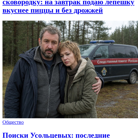
сковородку: на завтрак подаю лепешку
вкуснее пиццы и без дрожжей
Общество
Поиски Усольцевых: последние