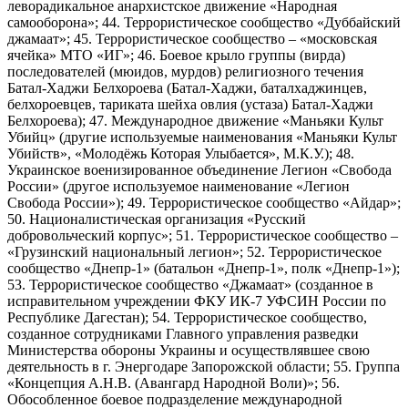
леворадикальное анархистское движение «Народная
самооборона»; 44. Террористическое сообщество «Дуббайский
джамаат»; 45. Террористическое сообщество – «московская
ячейка» МТО «ИГ»; 46. Боевое крыло группы (вирда)
последователей (мюидов, мурдов) религиозного течения
Батал-Хаджи Белхороева (Батал-Хаджи, баталхаджинцев,
белхороевцев, тариката шейха овлия (устаза) Батал-Хаджи
Белхороева); 47. Международное движение «Маньяки Культ
Убийц» (другие используемые наименования «Маньяки Культ
Убийств», «Молодёжь Которая Улыбается», М.К.У.); 48.
Украинское военизированное объединение Легион «Свобода
России» (другое используемое наименование «Легион
Свобода России»); 49. Террористическое сообщество «Айдар»;
50. Националистическая организация «Русский
добровольческий корпус»; 51. Террористическое сообщество –
«Грузинский национальный легион»; 52. Террористическое
сообщество «Днепр-1» (батальон «Днепр-1», полк «Днепр-1»);
53. Террористическое сообщество «Джамаат» (созданное в
исправительном учреждении ФКУ ИК-7 УФСИН России по
Республике Дагестан); 54. Террористическое сообщество,
созданное сотрудниками Главного управления разведки
Министерства обороны Украины и осуществлявшее свою
деятельность в г. Энергодаре Запорожской области; 55. Группа
«Концепция А.Н.В. (Авангард Народной Воли)»; 56.
Обособленное боевое подразделение международной