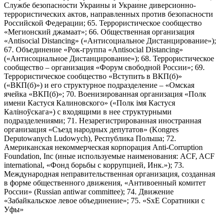
Службе безопасности Украины и Украине диверсионно-
террористических актов, направленных против безопасности
Российской Федерации; 65. Террористическое сообщество
«Мегионский джамаат»; 66. Общественная организация
«Antisocial Distancing» («Антисоциальное Дистанцирование»);
67. Объединение «Рок-группа «Antisocial Distancing»
(«Антисоциальное Дистанцирование»); 68. Террористическое
сообщество – организация «Форум свободной России»; 69.
Террористическое сообщество «Вступить в ВКП(б)»
(«ВКП(б)») и его структурное подразделение – «Омская
ячейка «ВКП(б)»; 70. Военизированная организация «Полк
имени Кастуся Калиновского» («Полк iмя Кастуся
Калiноўскага») с входящими в нее структурными
подразделениями; 71. Незарегистрированная иностранная
организация «Съезд народных депутатов» (Kongres
Deputowanych Ludowych), Республика Польша; 72.
Американская некоммерческая корпорация Anti-Corruption
Foundation, Inc (иные используемые наименования: ACF, ACF
international, «Фонд борьбы с коррупцией, Инк.»); 73.
Международная неправительственная организация, созданная
в форме общественного движения, «Антивоенный комитет
России» (Russian antiwar committee); 74. Движение
«Забайкальское левое объединение»; 75. «SxE Соратники с
Уфы»