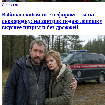
Общество
Взбиваю кабачки с кефиром — и на
сковородку: на завтрак подаю лепешку
вкуснее пиццы и без дрожжей