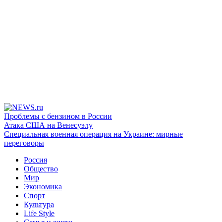
Проблемы с бензином в России
Атака США на Венесуэлу
Специальная военная операция на Украине: мирные
переговоры
Россия
Общество
Мир
Экономика
Спорт
Культура
Life Style