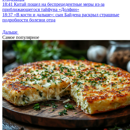
18:41
Китай пошел на беспрецедентные меры из-за
приближающегося тайфуна «Долфин»
18:37
«В кости и дальше»: сын Байдена раскрыл страшные
подробности болезни отца
Дальше
Самое популярное