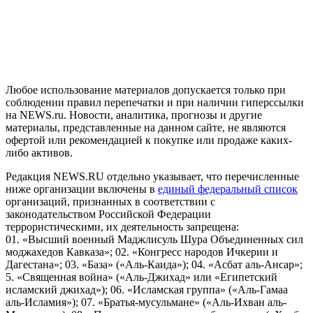
На информационном ресурсе NEWS.RU применяются
рекомендательные технологии (информационные технологии
предоставления информации на основе сбора, систематизации
и анализа сведений, относящихся к предпочтениям
пользователей сети "Интернет", находящихся на территории
Российской Федерации)
Любое использование материалов допускается только при
соблюдении правил перепечатки и при наличии гиперссылки
на NEWS.ru. Новости, аналитика, прогнозы и другие
материалы, представленные на данном сайте, не являются
офертой или рекомендацией к покупке или продаже каких-
либо активов.
Редакция NEWS.RU отдельно указывает, что перечисленные
ниже организации включены в
единый федеральный список
организаций, признанных в соответствии с
законодательством Российской Федерации
террористическими, их деятельность запрещена:
01. «Высший военный Маджлисуль Шура Объединенных сил
моджахедов Кавказа»; 02. «Конгресс народов Ичкерии и
Дагестана»; 03. «База» («Аль-Каида»); 04. «Асбат аль-Ансар»;
5. «Священная война» («Аль-Джихад» или «Египетский
исламский джихад»); 06. «Исламская группа» («Аль-Гамаа
аль-Исламия»); 07. «Братья-мусульмане» («Аль-Ихван аль-