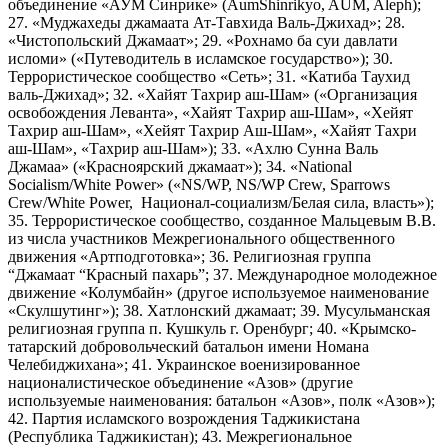
объединение «АУМ Синрике» (AumShinrikyo, AUM, Aleph);
27. «Муджахеды джамаата Ат-Тавхида Валь-Джихад»; 28.
«Чистопольский Джамаат»; 29. «Рохнамо ба суи давлати
исломи» («Путеводитель в исламское государство»); 30.
Террористическое сообщество «Сеть»; 31. «Катиба Таухид
валь-Джихад»; 32. «Хайят Тахрир аш-Шам» («Организация
освобождения Леванта», «Хайят Тахрир аш-Шам», «Хейят
Тахрир аш-Шам», «Хейят Тахрир Аш-Шам», «Хайят Тахри
аш-Шам», «Тахрир аш-Шам»); 33. «Ахлю Сунна Валь
Джамаа» («Красноярский джамаат»); 34. «National
Socialism/White Power» («NS/WP, NS/WP Crew, Sparrows
Crew/White Power, Национал-социализм/Белая сила, власть»);
35. Террористическое сообщество, созданное Мальцевым В.В.
из числа участников Межрегионального общественного
движения «Артподготовка»; 36. Религиозная группа
“Джамаат “Красный пахарь”; 37. Международное молодежное
движение «Колумбайн» (другое используемое наименование
«Скулшутинг»); 38. Хатлонский джамаат; 39. Мусульманская
религиозная группа п. Кушкуль г. Оренбург; 40. «Крымско-
татарский добровольческий батальон имени Номана
Челебиджихана»; 41. Украинское военизированное
националистическое объединение «Азов» (другие
используемые наименования: батальон «Азов», полк «Азов»);
42. Партия исламского возрождения Таджикистана
(Республика Таджикистан); 43. Межрегиональное