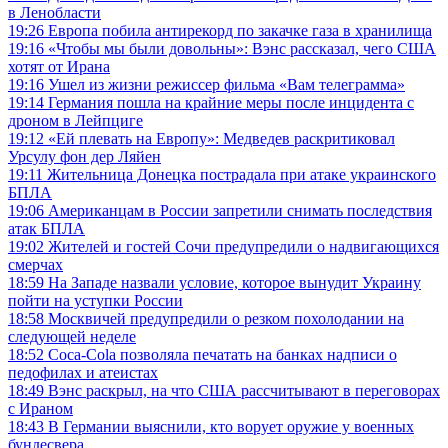
в Ленобласти
19:26
Европа побила антирекорд по закачке газа в хранилища
19:16
«Чтобы мы были довольны»: Вэнс рассказал, чего США
хотят от Ирана
19:16
Ушел из жизни режиссер фильма «Вам телеграмма»
19:14
Германия пошла на крайние меры после инцидента с
дроном в Лейпциге
19:12
«Ей плевать на Европу»: Медведев раскритиковал
Урсулу фон дер Ляйен
19:11
Жительница Донецка пострадала при атаке украинского
БПЛА
19:06
Американцам в России запретили снимать последствия
атак БПЛА
19:02
Жителей и гостей Сочи предупредили о надвигающихся
смерчах
18:59
На Западе назвали условие, которое вынудит Украину
пойти на уступки России
18:58
Москвичей предупредили о резком похолодании на
следующей неделе
18:52
Coca-Cola позволяла печатать на банках надписи о
педофилах и атеистах
18:49
Вэнс раскрыл, на что США рассчитывают в переговорах
с Ираном
18:43
В Германии выяснили, кто ворует оружие у военных
бундесвера