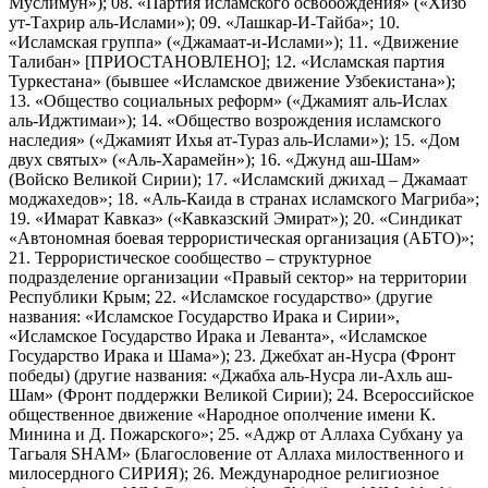
Муслимун»); 08. «Партия исламского освобождения» («Хизб
ут-Тахрир аль-Ислами»); 09. «Лашкар-И-Тайба»; 10.
«Исламская группа» («Джамаат-и-Ислами»); 11. «Движение
Талибан» [ПРИОСТАНОВЛЕНО]; 12. «Исламская партия
Туркестана» (бывшее «Исламское движение Узбекистана»);
13. «Общество социальных реформ» («Джамият аль-Ислах
аль-Иджтимаи»); 14. «Общество возрождения исламского
наследия» («Джамият Ихья ат-Тураз аль-Ислами»); 15. «Дом
двух святых» («Аль-Харамейн»); 16. «Джунд аш-Шам»
(Войско Великой Сирии); 17. «Исламский джихад – Джамаат
моджахедов»; 18. «Аль-Каида в странах исламского Магриба»;
19. «Имарат Кавказ» («Кавказский Эмират»); 20. «Синдикат
«Автономная боевая террористическая организация (АБТО)»;
21. Террористическое сообщество – структурное
подразделение организации «Правый сектор» на территории
Республики Крым; 22. «Исламское государство» (другие
названия: «Исламское Государство Ирака и Сирии»,
«Исламское Государство Ирака и Леванта», «Исламское
Государство Ирака и Шама»); 23. Джебхат ан-Нусра (Фронт
победы) (другие названия: «Джабха аль-Нусра ли-Ахль аш-
Шам» (Фронт поддержки Великой Сирии); 24. Всероссийское
общественное движение «Народное ополчение имени К.
Минина и Д. Пожарского»; 25. «Аджр от Аллаха Субхану уа
Тагьаля SHAM» (Благословение от Аллаха милоственного и
милосердного СИРИЯ); 26. Международное религиозное