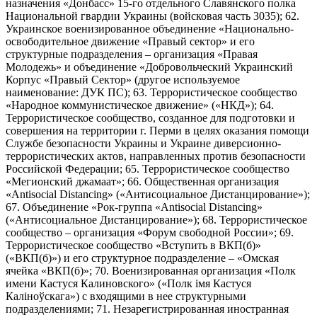
назначения «Донбасс» 15-го отдельного Славянского полка
Национальной гвардии Украины (войсковая часть 3035); 62.
Украинское военизированное объединение «Национально-
освободительное движение «Правый сектор» и его
структурные подразделения – организация «Правая
Молодежь» и объединение «Добровольческий Украинский
Корпус «Правый Сектор» (другое используемое
наименование: ДУК ПС); 63. Террористическое сообщество
«Народное коммунистическое движение» («НКД»); 64.
Террористическое сообщество, созданное для подготовки и
совершения на территории г. Перми в целях оказания помощи
Службе безопасности Украины и Украине диверсионно-
террористических актов, направленных против безопасности
Российской Федерации; 65. Террористическое сообщество
«Мегионский джамаат»; 66. Общественная организация
«Antisocial Distancing» («Антисоциальное Дистанцирование»);
67. Объединение «Рок-группа «Antisocial Distancing»
(«Антисоциальное Дистанцирование»); 68. Террористическое
сообщество – организация «Форум свободной России»; 69.
Террористическое сообщество «Вступить в ВКП(б)»
(«ВКП(б)») и его структурное подразделение – «Омская
ячейка «ВКП(б)»; 70. Военизированная организация «Полк
имени Кастуся Калиновского» («Полк iмя Кастуся
Калiноўскага») с входящими в нее структурными
подразделениями; 71. Незарегистрированная иностранная