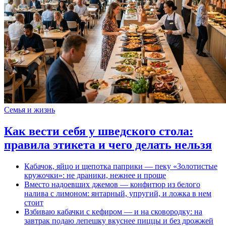
Семья и жизнь
Как вести себя у шведского стола:
правила этикета и чего делать нельзя
Кабачок, яйцо и щепотка паприки — пеку «Золотистые
кружочки»: не драники, нежнее и проще
Вместо надоевших джемов — конфитюр из белого
налива с лимоном: янтарный, упругий, и ложка в нем
стоит
Взбиваю кабачки с кефиром — и на сковородку: на
завтрак подаю лепешку вкуснее пиццы и без дрожжей