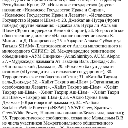
Республики Крым; 22. «Исламское государство» (другие
названия: «Исламское Государство Ирака и Сирии»,
«Исламское Государство Ирака и Леванта», «Исламское
Государство Ирака и Шама»); 23. Джебхат ан-Нусра (Фронт
победы) (другие названия: «Джабха аль-Нусра ли-Ахль аш-
Шам» (Фронт поддержки Великой Сирии); 24. Всероссийское
общественное движение «Народное ополчение имени К.
Минина и Д. Пожарского»; 25. «Аджр от Аллаха Субхану уа
Тагьаля SHAM» (Благословение от Аллаха милоственного и
милосердного СИРИЯ); 26. Международное религиозное
объединение «АУМ Синрике» (AumShinrikyo, AUM, Aleph);
27. «Муджахеды джамаата Ат-Тавхида Валь-Джихад»; 28.
«Чистопольский Джамаат»; 29. «Рохнамо ба суи давлати
исломи» («Путеводитель в исламское государство»); 30.
Террористическое сообщество «Сеть»; 31. «Катиба Таухид
валь-Джихад»; 32. «Хайят Тахрир аш-Шам» («Организация
освобождения Леванта», «Хайят Тахрир аш-Шам», «Хейят
Тахрир аш-Шам», «Хейят Тахрир Аш-Шам», «Хайят Тахри
аш-Шам», «Тахрир аш-Шам»); 33. «Ахлю Сунна Валь
Джамаа» («Красноярский джамаат»); 34. «National
Socialism/White Power» («NS/WP, NS/WP Crew, Sparrows
Crew/White Power, Национал-социализм/Белая сила, власть»);
35. Террористическое сообщество, созданное Мальцевым В.В.
из числа участников Межрегионального общественного