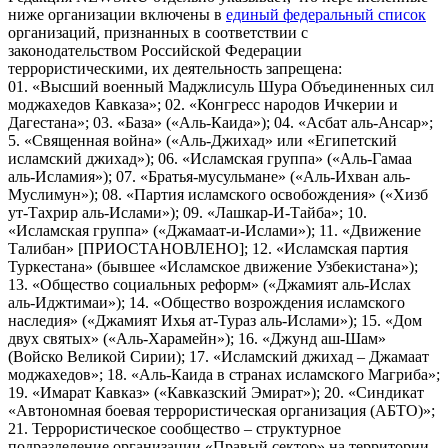
ниже организации включены в
единый федеральный список
организаций, признанных в соответствии с
законодательством Российской Федерации
террористическими, их деятельность запрещена:
01. «Высший военный Маджлисуль Шура Объединенных сил
моджахедов Кавказа»; 02. «Конгресс народов Ичкерии и
Дагестана»; 03. «База» («Аль-Каида»); 04. «Асбат аль-Ансар»;
5. «Священная война» («Аль-Джихад» или «Египетский
исламский джихад»); 06. «Исламская группа» («Аль-Гамаа
аль-Исламия»); 07. «Братья-мусульмане» («Аль-Ихван аль-
Муслимун»); 08. «Партия исламского освобождения» («Хизб
ут-Тахрир аль-Ислами»); 09. «Лашкар-И-Тайба»; 10.
«Исламская группа» («Джамаат-и-Ислами»); 11. «Движение
Талибан» [ПРИОСТАНОВЛЕНО]; 12. «Исламская партия
Туркестана» (бывшее «Исламское движение Узбекистана»);
13. «Общество социальных реформ» («Джамият аль-Ислах
аль-Иджтимаи»); 14. «Общество возрождения исламского
наследия» («Джамият Ихья ат-Тураз аль-Ислами»); 15. «Дом
двух святых» («Аль-Харамейн»); 16. «Джунд аш-Шам»
(Войско Великой Сирии); 17. «Исламский джихад – Джамаат
моджахедов»; 18. «Аль-Каида в странах исламского Магриба»;
19. «Имарат Кавказ» («Кавказский Эмират»); 20. «Синдикат
«Автономная боевая террористическая организация (АБТО)»;
21. Террористическое сообщество – структурное
подразделение организации «Правый сектор» на территории