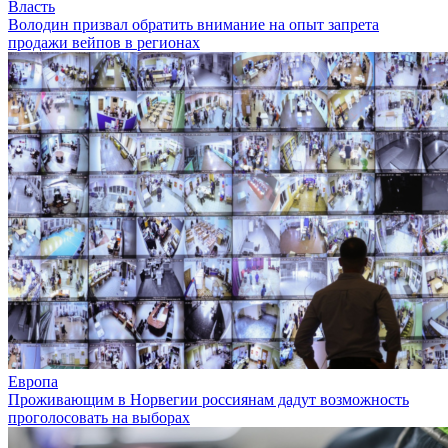
Власть
Володин призвал обратить внимание на опыт запрета
продажи вейпов в регионах
Европа
Проживающим в Норвегии россиянам дадут возможность
проголосовать на выборах