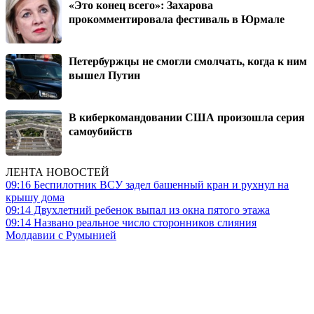
«Это конец всего»: Захарова
прокомментировала фестиваль в Юрмале
Петербуржцы не смогли смолчать, когда к ним
вышел Путин
В киберкомандовании США произошла серия
самоубийств
ЛЕНТА НОВОСТЕЙ
09:16
Беспилотник ВСУ задел башенный кран и рухнул на
крышу дома
09:14
Двухлетний ребенок выпал из окна пятого этажа
09:14
Названо реальное число сторонников слияния
Молдавии с Румынией