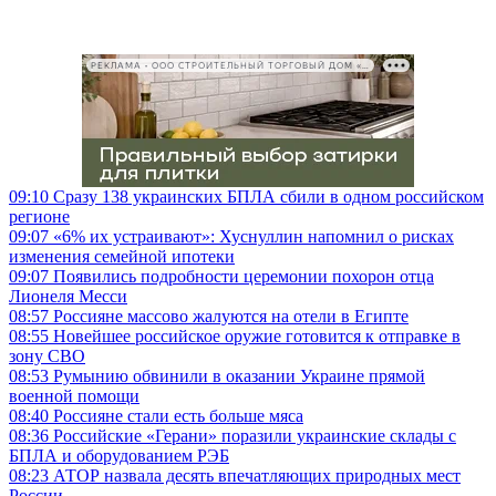
РЕКЛАМА • ООО СТРОИТЕЛЬНЫЙ ТОРГОВЫЙ ДОМ «ПЕТРОВИЧ», ИНН 7802348846
09:10
Сразу 138 украинских БПЛА сбили в одном российском
регионе
09:07
«6% их устраивают»: Хуснуллин напомнил о рисках
изменения семейной ипотеки
09:07
Появились подробности церемонии похорон отца
Лионеля Месси
08:57
Россияне массово жалуются на отели в Египте
08:55
Новейшее российское оружие готовится к отправке в
зону СВО
08:53
Румынию обвинили в оказании Украине прямой
военной помощи
08:40
Россияне стали есть больше мяса
08:36
Российские «Герани» поразили украинские склады с
БПЛА и оборудованием РЭБ
08:23
АТОР назвала десять впечатляющих природных мест
России