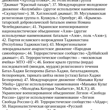
движения «Артподготовка»; 36. Религиозная группа
“Джамаат “Красный пахарь”; 37. Международное молодежное
движение «Колумбайн» (другое используемое наименование
«Скулшутинг»); 38. Хатлонский джамаат; 39. Мусульманская
религиозная группа п. Кушкуль г. Оренбург; 40. «Крымско-
татарский добровольческий батальон имени Номана
Челебиджихана»; 41. Украинское военизированное
националистическое объединение «Азов» (другие
используемые наименования: батальон «Азов», полк «Азов»);
42. Партия исламского возрождения Таджикистана
(Республика Таджикистан); 43. Межрегиональное
леворадикальное анархистское движение «Народная
самооборона»; 44. Террористическое сообщество «Дуббайский
джамаат»; 45. Террористическое сообщество – «московская
ячейка» МТО «ИГ»; 46. Боевое крыло группы (вирда)
последователей (мюидов, мурдов) религиозного течения
Батал-Хаджи Белхороева (Батал-Хаджи, баталхаджинцев,
белхороевцев, тариката шейха овлия (устаза) Батал-Хаджи
Белхороева); 47. Международное движение «Маньяки Культ
Убийц» (другие используемые наименования «Маньяки Культ
Убийств», «Молодёжь Которая Улыбается», М.К.У.); 48.
Украинское военизированное объединение Легион «Свобода
России» (другое используемое наименование «Легион
Свобода России»); 49. Террористическое сообщество «Айдар»;
50. Националистическая организация «Русский