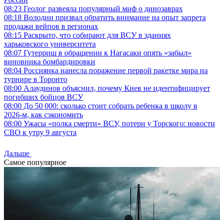
08:23
Геолог развеяла популярный миф о динозаврах
08:18
Володин призвал обратить внимание на опыт запрета
продажи вейпов в регионах
08:15
Раскрыто, что собирают для ВСУ в зданиях
харьковского университета
08:07
Гутерриш в обращении к Нагасаки опять «забыл»
виновника бомбардировки
08:04
Россиянка нанесла поражение первой ракетке мира на
турнире в Торонто
08:00
Алаудинов объяснил, почему Киев не идентифицирует
погибших бойцов ВСУ
08:00
До 50 000: сколько стоит собрать ребенка в школу в
2026-м, как сэкономить
08:00
Ужасы «полка смерти» ВСУ, потери у Торского: новости
СВО к утру 9 августа
Дальше
Самое популярное