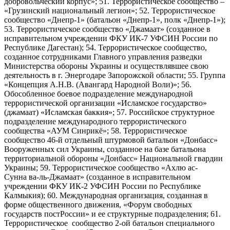
добровольческий корпус»; 51. Террористическое сообщество –
«Грузинский национальный легион»; 52. Террористическое
сообщество «Днепр-1» (батальон «Днепр-1», полк «Днепр-1»);
53. Террористическое сообщество «Джамаат» (созданное в
исправительном учреждении ФКУ ИК-7 УФСИН России по
Республике Дагестан); 54. Террористическое сообщество,
созданное сотрудниками Главного управления разведки
Министерства обороны Украины и осуществлявшее свою
деятельность в г. Энергодаре Запорожской области; 55. Группа
«Концепция А.Н.В. (Авангард Народной Воли)»; 56.
Обособленное боевое подразделение международной
террористической организации «Исламское государство»
(джамаат) «Исламская баккия»; 57. Российское структурное
подразделение международного террористического
сообщества «АУМ Синрикё»; 58. Террористическое
сообщество 46-й отдельный штурмовой батальон «Донбасс»
Вооруженных сил Украины, созданное на базе батальона
территориальной обороны «Донбасс» Национальной гвардии
Украины; 59. Террористическое сообщество «Ахлю ас-
Сунна ва-ль-Джамаат» (созданное в исправительном
учреждении ФКУ ИК-2 УФСИН России по Республике
Калмыкия); 60. Международная организация, созданная в
форме общественного движения, «Форум свободных
государств постРоссии» и ее структурные подразделения; 61.
Террористическое сообщество 2-ой батальон специального