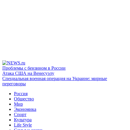
Проблемы с бензином в России
Атака США на Венесуэлу
Специальная военная операция на Украине: мирные
переговоры
Россия
Общество
Мир
Экономика
Спорт
Культура
Life Style