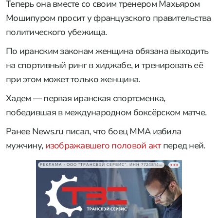
Теперь она вместе со своим тренером Махьяром
Мошипуром просит у французского правительства
политического убежища.
По иранским законам женщина обязана выходить
на спортивный ринг в хиджабе, и тренировать её
при этом может только женщина.
Хадем — первая иранская спортсменка,
победившая в международном боксёрском матче.
Ранее News.ru писал, что боец ММА избила
мужчину,
изображавшего половой акт
перед ней.
РЕКЛАМА • ООО "ТРАНСВЭЙ СЕРВИС", ИНН 7724814198