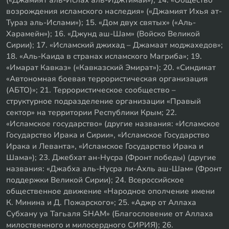
возрождения исламского наследия» («Джамият Ихья ат-
Тураз аль-Ислами»); 15. «Дом двух святых» («Аль-
Харамейн»); 16. «Джунд аш-Шам» (Войско Великой
Сирии); 17. «Исламский джихад – Джамаат моджахедов»;
18. «Аль-Каида в странах исламского Магриба»; 19.
«Имарат Кавказ» («Кавказский Эмират»); 20. «Синдикат
«Автономная боевая террористическая организация
(АБТО)»; 21. Террористическое сообщество –
структурное подразделение организации «Правый
сектор» на территории Республики Крым; 22.
«Исламское государство» (другие названия: «Исламское
Государство Ирака и Сирии», «Исламское Государство
Ирака и Леванта», «Исламское Государство Ирака и
Шама»); 23. Джебхат ан-Нусра (Фронт победы) (другие
названия: «Джабха аль-Нусра ли-Ахль аш-Шам» (Фронт
поддержки Великой Сирии); 24. Всероссийское
общественное движение «Народное ополчение имени
К. Минина и Д. Пожарского»; 25. «Аджр от Аллаха
Субхану уа Тагьаля SHAM» (Благословение от Аллаха
милоственного и милосердного СИРИЯ); 26.