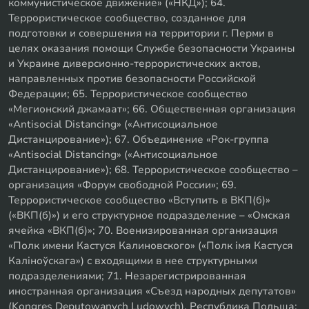
коммунистическое движение» («НКД»); 64.
Террористическое сообщество, созданное для
подготовки и совершения на территории г. Перми в
целях оказания помощи Службе безопасности Украины
и Украине диверсионно-террористических актов,
направленных против безопасности Российской
Федерации; 65. Террористическое сообщество
«Мегионский джамаат»; 66. Общественная организация
«Antisocial Distancing» («Антисоциальное
Дистанцирование»); 67. Объединение «Рок-группа
«Antisocial Distancing» («Антисоциальное
Дистанцирование»); 68. Террористическое сообщество –
организация «Форум свободной России»; 69.
Террористическое сообщество «Вступить в ВКП(б)»
(«ВКП(б)») и его структурное подразделение – «Омская
ячейка «ВКП(б)»; 70. Военизированная организация
«Полк имени Кастуся Калиновского» («Полк iмя Кастуся
Калiноўскага») с входящими в нее структурными
подразделениями; 71. Незарегистрированная
иностранная организация «Съезд народных депутатов»
(Kongres Deputowanych Ludowych), Республика Польша;