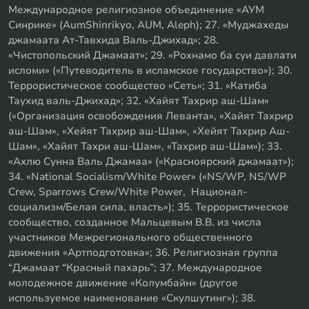
Международное религиозное объединение «АУМ
Синрике» (AumShinrikyo, AUM, Aleph); 27. «Муджахеды
джамаата Ат-Тавхида Валь-Джихад»; 28.
«Чистопольский Джамаат»; 29. «Рохнамо ба суи давлати
исломи» («Путеводитель в исламское государство»); 30.
Террористическое сообщество «Сеть»; 31. «Катиба
Таухид валь-Джихад»; 32. «Хайят Тахрир аш-Шам»
(«Организация освобождения Леванта», «Хайят Тахрир
аш-Шам», «Хейят Тахрир аш-Шам», «Хейят Тахрир Аш-
Шам», «Хайят Тахри аш-Шам», «Тахрир аш-Шам»); 33.
«Ахлю Сунна Валь Джамаа» («Красноярский джамаат»);
34. «National Socialism/White Power» («NS/WP, NS/WP
Crew, Sparrows Crew/White Power, Национал-
социализм/Белая сила, власть»); 35. Террористическое
сообщество, созданное Мальцевым В.В. из числа
участников Межрегионального общественного
движения «Артподготовка»; 36. Религиозная группа
“Джамаат “Красный пахарь”; 37. Международное
молодежное движение «Колумбайн» (другое
используемое наименование «Скулшутинг»); 38.