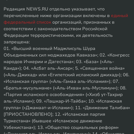
Редакция NEWS.RU отдельно указывает, что
перечисленные ниже организации включены в
единый
федеральный список
организаций, признанных в
соответствии с законодательством Российской
Федерации террористическими, их деятельность
запрещена:
01. «Высший военный Маджлисуль Шура
Объединенных сил моджахедов Кавказа»; 02. «Конгресс
народов Ичкерии и Дагестана»; 03. «База» («Аль-
Каида»); 04. «Асбат аль-Ансар»; 5. «Священная война»
(«Аль-Джихад» или «Египетский исламский джихад»); 06.
«Исламская группа» («Аль-Гамаа аль-Исламия»); 07.
«Братья-мусульмане» («Аль-Ихван аль-Муслимун»); 08.
«Партия исламского освобождения» («Хизб ут-Тахрир
аль-Ислами»); 09. «Лашкар-И-Тайба»; 10. «Исламская
группа» («Джамаат-и-Ислами»); 11. «Движение Талибан»
[ПРИОСТАНОВЛЕНО]; 12. «Исламская партия
Туркестана» (бывшее «Исламское движение
Узбекистана»); 13. «Общество социальных реформ»
(«Джамият аль-Ислах аль-Иджтимаи»); 14. «Общество