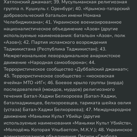
Хатлонский джамаат; 39. Мусульманская религиозная
группа п. Кушкуль г. Оренбург; 40. «Крымско-татарский
добровольческий батальон имени Номана
Челебиджихана»; 41. Украинское военизированное
националистическое объединение «Азов» (другие
используемые наименования: батальон «Азов», полк
«Азов»); 42. Партия исламского возрождения
Таджикистана (Республика Таджикистан); 43.
Межрегиональное леворадикальное анархистское
движение «Народная самооборона»; 44.
Террористическое сообщество «Дуббайский джамаат»;
45. Террористическое сообщество – «московская
ячейка» МТО «ИГ»; 46. Боевое крыло группы (вирда)
последователей (мюидов, мурдов) религиозного
течения Батал-Хаджи Белхороева (Батал-Хаджи,
баталхаджинцев, белхороевцев, тариката шейха овлия
(устаза) Батал-Хаджи Белхороева); 47. Международное
движение «Маньяки Культ Убийц» (другие
используемые наименования «Маньяки Культ Убийств»,
«Молодёжь Которая Улыбается», М.К.У.); 48. Украинское
военизированное объединение Легион «Свобода