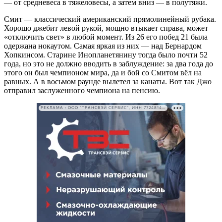
— от средневеса в тяжеловесы, а затем вниз — в полутяжи.
Смит — классический американский прямолинейный рубака.
Хорошо джебит левой рукой, мощно втыкает справа, может
«отключить свет» в любой момент. Из 26 его побед 21 была
одержана нокаутом. Самая яркая из них — над Бернардом
Хопкинсом. Старине Инопланетянину тогда было почти 52
года, но это не должно вводить в заблуждение: за два года до
этого он был чемпионом мира, да и бой со Смитом вёл на
равных. А в восьмом раунде вылетел за канаты. Вот так Джо
отправил заслуженного чемпиона на пенсию.
РЕКЛАМА • ООО "ТРАНСВЭЙ СЕРВИС", ИНН 7724814198