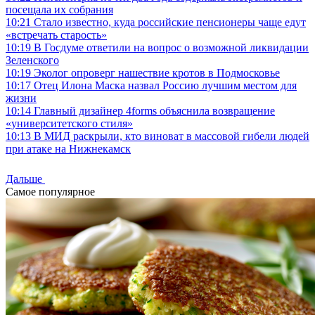
посещала их собрания
10:21
Стало известно, куда российские пенсионеры чаще едут
«встречать старость»
10:19
В Госдуме ответили на вопрос о возможной ликвидации
Зеленского
10:19
Эколог опроверг нашествие кротов в Подмосковье
10:17
Отец Илона Маска назвал Россию лучшим местом для
жизни
10:14
Главный дизайнер 4forms объяснила возвращение
«университетского стиля»
10:13
В МИД раскрыли, кто виноват в массовой гибели людей
при атаке на Нижнекамск
Дальше
Самое популярное