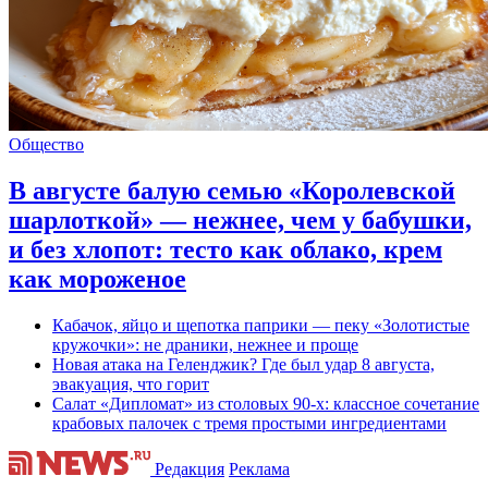
Общество
В августе балую семью «Королевской
шарлоткой» — нежнее, чем у бабушки,
и без хлопот: тесто как облако, крем
как мороженое
Кабачок, яйцо и щепотка паприки — пеку «Золотистые
кружочки»: не драники, нежнее и проще
Новая атака на Геленджик? Где был удар 8 августа,
эвакуация, что горит
Салат «Дипломат» из столовых 90-х: классное сочетание
крабовых палочек с тремя простыми ингредиентами
Редакция
Реклама