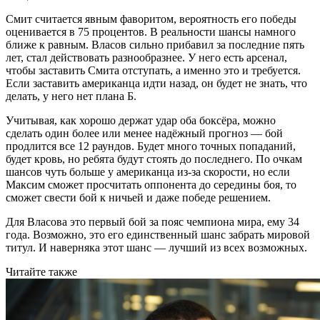
Смит считается явным фаворитом, вероятность его победы
оценивается в 75 процентов. В реальности шансы намного
ближе к равным. Власов сильно прибавил за последние пять
лет, стал действовать разнообразнее. У него есть арсенал,
чтобы заставить Смита отступать, а именно это и требуется.
Если заставить американца идти назад, он будет не знать, что
делать, у него нет плана Б.
Учитывая, как хорошо держат удар оба боксёра, можно
сделать один более или менее надёжный прогноз — бой
продлится все 12 раундов. Будет много точных попаданий,
будет кровь, но ребята будут стоять до последнего. По очкам
шансов чуть больше у американца из-за скорости, но если
Максим сможет просчитать оппонента до середины боя, то
сможет свести бой к ничьей и даже победе решением.
Для Власова это первый бой за пояс чемпиона мира, ему 34
года. Возможно, это его единственный шанс забрать мировой
титул. И наверняка этот шанс — лучший из всех возможных.
Читайте также