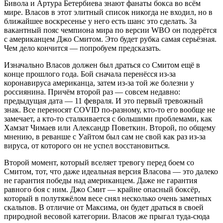
Бивола и Артура Бетербиева знают фанаты бокса во всём
мире. Власов в этот элитный список никогда не входил, но в
ближайшее воскресенье у него есть шанс это сделать. За
вакантный пояс чемпиона мира по версии WBO он подерётся
с американцем Джо Смитом. Это будет рубка самая серьёзная.
Чем дело кончится — попробуем предсказать.
Изначально Власов должен был драться со Смитом ещё в
конце прошлого года. Бой сначала перенёсся из-за
коронавируса американца, затем из-за той же болезни у
россиянина. Причём второй раз — совсем недавно:
предыдущая дата — 11 февраля. И это первый тревожный
знак. Все переносят COVID по-разному, кто-то его вообще не
замечает, а кто-то сталкивается с большими проблемами, как
Хамзат Чимаев или Александр Поветкин. Второй, по общему
мнению, в реванше с Уайтом был сам не свой как раз из-за
вируса, от которого он не успел восстановиться.
Второй момент, который вселяет тревогу перед боем со
Смитом, тот, что даже идеальная версия Власова — это далеко
не гарантия победы над американцем. Даже не гарантия
равного боя с ним. Джо Смит — крайне опасный боксёр,
который в полутяжёлом весе снял несколько очень заметных
скальпов. В отличие от Максима, он будет драться в своей
природной весовой категории. Власов же прыгал туда-сюда