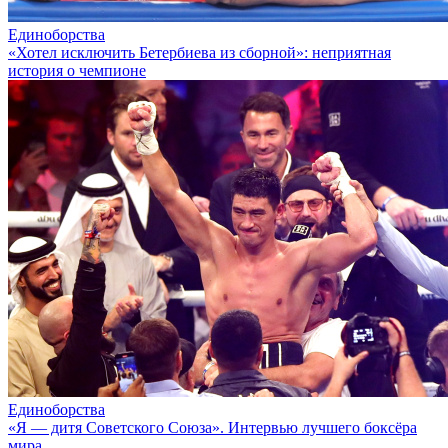
Единоборства
«Хотел исключить Бетербиева из сборной»: неприятная
история о чемпионе
Единоборства
«Я — дитя Советского Союза». Интервью лучшего боксёра
мира