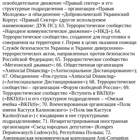
освободительное движение «Правый сектор» и его
структурные подразделения – организация «Правая
Молодежь» и объединение «Добровольческий Украинский
Корпус «Правый Сектор» (другое используемое
наименование: ДУК ПС); 63. Террористическое сообщество
«Народное коммунистическое движение» («НКД»); 64.
Террористическое сообщество, созданное для подготовки и
совершения на территории г. Перми в целях оказания помощи
Службе безопасности Украины и Украине диверсионно-
террористических актов, направленных против безопасности
Российской Федерации; 65. Террористическое сообщество
«Мегионский джамаат»; 66. Общественная организация
«Antisocial Distancing» («Антисоциальное Дистанцирование»);
67. Объединение «Рок-группа «Antisocial Distancing»
(«Антисоциальное Дистанцирование»); 68. Террористическое
сообщество – организация «Форум свободной России»; 69.
Террористическое сообщество «Вступить в ВКП(б)»
(«ВКП(б)») и его структурное подразделение – «Омская
ячейка «ВКП(б)»; 70. Военизированная организация «Полк
имени Кастуся Калиновского» («Полк iмя Кастуся
Калiноўскага») с входящими в нее структурными
подразделениями; 71. Незарегистрированная иностранная
организация «Съезд народных депутатов» (Kongres
Deputowanych Ludowych), Республика Польша; 72.
Американская некоммерческая корпорация Anti-Corruption