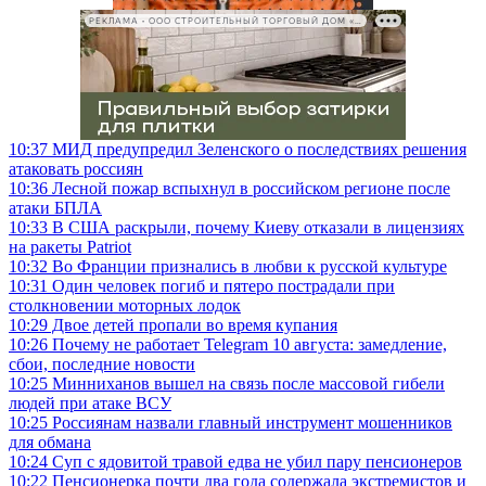
РЕКЛАМА • ООО СТРОИТЕЛЬНЫЙ ТОРГОВЫЙ ДОМ «ПЕТРОВИЧ», ИНН 7802348846
10:37
МИД предупредил Зеленского о последствиях решения
атаковать россиян
10:36
Лесной пожар вспыхнул в российском регионе после
атаки БПЛА
10:33
В США раскрыли, почему Киеву отказали в лицензиях
на ракеты Patriot
10:32
Во Франции признались в любви к русской культуре
10:31
Один человек погиб и пятеро пострадали при
столкновении моторных лодок
10:29
Двое детей пропали во время купания
10:26
Почему не работает Telegram 10 августа: замедление,
сбои, последние новости
10:25
Минниханов вышел на связь после массовой гибели
людей при атаке ВСУ
10:25
Россиянам назвали главный инструмент мошенников
для обмана
10:24
Суп с ядовитой травой едва не убил пару пенсионеров
10:22
Пенсионерка почти два года содержала экстремистов и