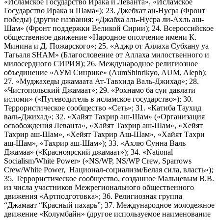
«Исламское Государство Ирака и Леванта», «Исламское
Государство Ирака и Шама»); 23. Джебхат ан-Нусра (Фронт
победы) (другие названия: «Джабха аль-Нусра ли-Ахль аш-
Шам» (Фронт поддержки Великой Сирии); 24. Всероссийское
общественное движение «Народное ополчение имени К.
Минина и Д. Пожарского»; 25. «Аджр от Аллаха Субхану уа
Тагьаля SHAM» (Благословение от Аллаха милоственного и
милосердного СИРИЯ); 26. Международное религиозное
объединение «АУМ Синрике» (AumShinrikyo, AUM, Aleph);
27. «Муджахеды джамаата Ат-Тавхида Валь-Джихад»; 28.
«Чистопольский Джамаат»; 29. «Рохнамо ба суи давлати
исломи» («Путеводитель в исламское государство»); 30.
Террористическое сообщество «Сеть»; 31. «Катиба Таухид
валь-Джихад»; 32. «Хайят Тахрир аш-Шам» («Организация
освобождения Леванта», «Хайят Тахрир аш-Шам», «Хейят
Тахрир аш-Шам», «Хейят Тахрир Аш-Шам», «Хайят Тахри
аш-Шам», «Тахрир аш-Шам»); 33. «Ахлю Сунна Валь
Джамаа» («Красноярский джамаат»); 34. «National
Socialism/White Power» («NS/WP, NS/WP Crew, Sparrows
Crew/White Power, Национал-социализм/Белая сила, власть»);
35. Террористическое сообщество, созданное Мальцевым В.В.
из числа участников Межрегионального общественного
движения «Артподготовка»; 36. Религиозная группа
“Джамаат “Красный пахарь”; 37. Международное молодежное
движение «Колумбайн» (другое используемое наименование