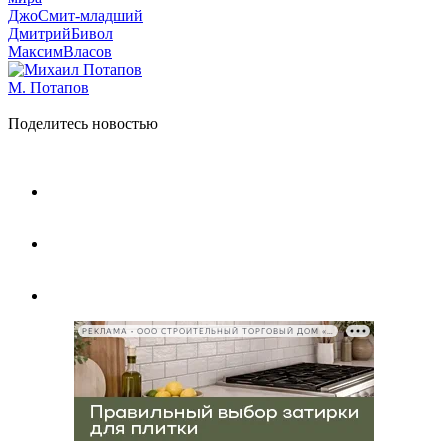
ДжоСмит-младший
ДмитрийБивол
МаксимВласов
М. Потапов
Поделитесь новостью
РЕКЛАМА • ООО СТРОИТЕЛЬНЫЙ ТОРГОВЫЙ ДОМ «ПЕТРОВИЧ», ИНН 7802348846