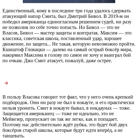
Единственный, кому в последние три года удалось сдержать
атакующий напор Смита, был Дмитрий Бивол. В 2019-м он
победил американца единогласным решением судей, ни разу
не позволив по себе точно попасть. Но Бивол — это не
Власов, Бивол — мастер защиты и контратак. Максим — это
классика, советская школа, поставленный удар, хорошее
движение, но защита... Не такая, которую невозможно пройти.
Кшиштоф Гловацки — далеко на самый острый боксёр мира,
накормил Максима в голову по самое не хочу и выиграл бой
по очкам. Джо Смит атакует, пожалуй, даже острее.
В пользу Власова говорит тот факт, что у него очень крепкий
подбородок. Они ни разу не был в нокауте, и его практически
нельзя уронить. Смит в нокауте бывал, в нокдаунах — тоже.
Защищается американец — тоже не идеально, это не
Мейвезер, пропускает он так же легко, как и попадает.
Поэтому нас действительно ждёт рубка, это будет бой двух
боксёров старой школы, которые будут идти вперёд, а не
танцевать.