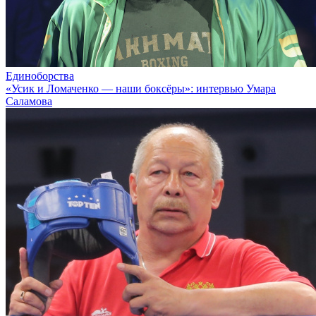
Единоборства
«Усик и Ломаченко — наши боксёры»: интервью Умара
Саламова