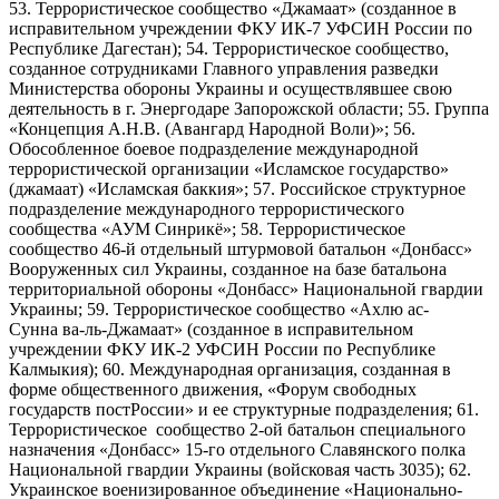
53. Террористическое сообщество «Джамаат» (созданное в
исправительном учреждении ФКУ ИК-7 УФСИН России по
Республике Дагестан); 54. Террористическое сообщество,
созданное сотрудниками Главного управления разведки
Министерства обороны Украины и осуществлявшее свою
деятельность в г. Энергодаре Запорожской области; 55. Группа
«Концепция А.Н.В. (Авангард Народной Воли)»; 56.
Обособленное боевое подразделение международной
террористической организации «Исламское государство»
(джамаат) «Исламская баккия»; 57. Российское структурное
подразделение международного террористического
сообщества «АУМ Синрикё»; 58. Террористическое
сообщество 46-й отдельный штурмовой батальон «Донбасс»
Вооруженных сил Украины, созданное на базе батальона
территориальной обороны «Донбасс» Национальной гвардии
Украины; 59. Террористическое сообщество «Ахлю ас-
Сунна ва-ль-Джамаат» (созданное в исправительном
учреждении ФКУ ИК-2 УФСИН России по Республике
Калмыкия); 60. Международная организация, созданная в
форме общественного движения, «Форум свободных
государств постРоссии» и ее структурные подразделения; 61.
Террористическое сообщество 2-ой батальон специального
назначения «Донбасс» 15-го отдельного Славянского полка
Национальной гвардии Украины (войсковая часть 3035); 62.
Украинское военизированное объединение «Национально-