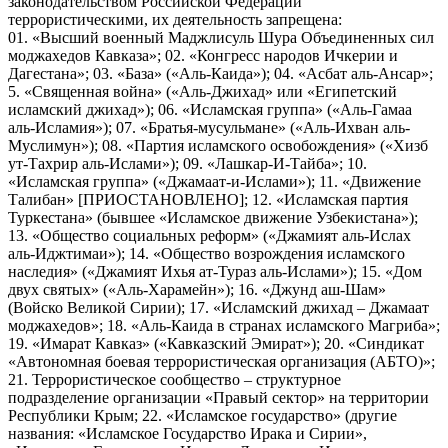
законодательством Российской Федерации
террористическими, их деятельность запрещена:
01. «Высший военный Маджлисуль Шура Объединенных сил
моджахедов Кавказа»; 02. «Конгресс народов Ичкерии и
Дагестана»; 03. «База» («Аль-Каида»); 04. «Асбат аль-Ансар»;
5. «Священная война» («Аль-Джихад» или «Египетский
исламский джихад»); 06. «Исламская группа» («Аль-Гамаа
аль-Исламия»); 07. «Братья-мусульмане» («Аль-Ихван аль-
Муслимун»); 08. «Партия исламского освобождения» («Хизб
ут-Тахрир аль-Ислами»); 09. «Лашкар-И-Тайба»; 10.
«Исламская группа» («Джамаат-и-Ислами»); 11. «Движение
Талибан» [ПРИОСТАНОВЛЕНО]; 12. «Исламская партия
Туркестана» (бывшее «Исламское движение Узбекистана»);
13. «Общество социальных реформ» («Джамият аль-Ислах
аль-Иджтимаи»); 14. «Общество возрождения исламского
наследия» («Джамият Ихья ат-Тураз аль-Ислами»); 15. «Дом
двух святых» («Аль-Харамейн»); 16. «Джунд аш-Шам»
(Войско Великой Сирии); 17. «Исламский джихад – Джамаат
моджахедов»; 18. «Аль-Каида в странах исламского Магриба»;
19. «Имарат Кавказ» («Кавказский Эмират»); 20. «Синдикат
«Автономная боевая террористическая организация (АБТО)»;
21. Террористическое сообщество – структурное
подразделение организации «Правый сектор» на территории
Республики Крым; 22. «Исламское государство» (другие
названия: «Исламское Государство Ирака и Сирии»,