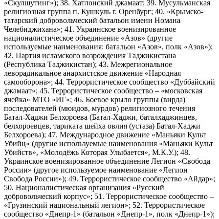
«Скулшутинг»); 38. Хатлонский джамаат; 39. Мусульманская
религиозная группа п. Кушкуль г. Оренбург; 40. «Крымско-
татарский добровольческий батальон имени Номана
Челебиджихана»; 41. Украинское военизированное
националистическое объединение «Азов» (другие
используемые наименования: батальон «Азов», полк «Азов»);
42. Партия исламского возрождения Таджикистана
(Республика Таджикистан); 43. Межрегиональное
леворадикальное анархистское движение «Народная
самооборона»; 44. Террористическое сообщество «Дуббайский
джамаат»; 45. Террористическое сообщество – «московская
ячейка» МТО «ИГ»; 46. Боевое крыло группы (вирда)
последователей (мюидов, мурдов) религиозного течения
Батал-Хаджи Белхороева (Батал-Хаджи, баталхаджинцев,
белхороевцев, тариката шейха овлия (устаза) Батал-Хаджи
Белхороева); 47. Международное движение «Маньяки Культ
Убийц» (другие используемые наименования «Маньяки Культ
Убийств», «Молодёжь Которая Улыбается», М.К.У.); 48.
Украинское военизированное объединение Легион «Свобода
России» (другое используемое наименование «Легион
Свобода России»); 49. Террористическое сообщество «Айдар»;
50. Националистическая организация «Русский
добровольческий корпус»; 51. Террористическое сообщество –
«Грузинский национальный легион»; 52. Террористическое
сообщество «Днепр-1» (батальон «Днепр-1», полк «Днепр-1»);