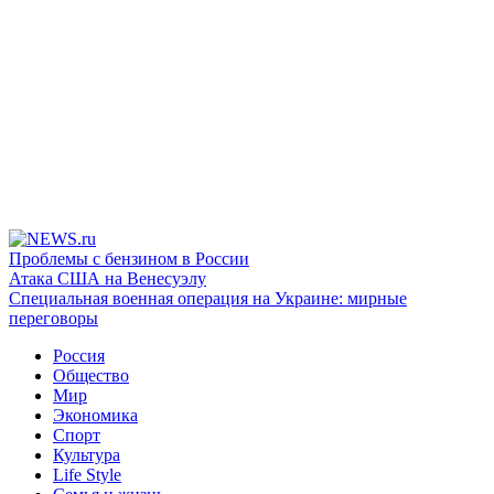
Проблемы с бензином в России
Атака США на Венесуэлу
Специальная военная операция на Украине: мирные
переговоры
Россия
Общество
Мир
Экономика
Спорт
Культура
Life Style