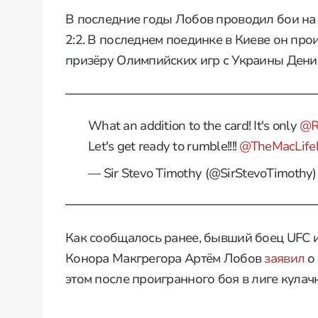
В последние годы Лобов проводил бои на 
2:2. В последнем поединке в Киеве он про
призёру Олимпийских игр с Украины Дени
What an addition to the card! It's only
@R
Let's get ready to rumble!!!!
@TheMacLife
— Sir Stevo Timothy (@SirStevoTimothy
Как сообщалось ранее, бывший боец UFC и 
Конора Макгрегора Артём Лобов
заявил
о 
этом после проигранного боя в лиге кулач