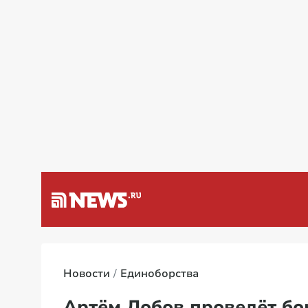
Атака США на Венесуэлу
Новости
Единоборства
Артём Лобов проведёт бо