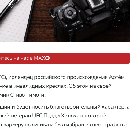
тесь на нас в MAX
UFC), ирландец российского происхождения Артём
ке в инвалидных креслах. Об этом на своей
мик Стиво Тимоти.
дии и будет носить благотворительный характер, а
ский ветеран UFC Пэдди Холохан, который
л карьеру политика и был избран в совет графства