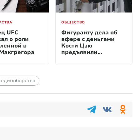
РСТВА
ОБЩЕСТВО
ец UFC
Фигуранту дела об
зал о роли
афере с деньгами
ленной в
Кости Цзю
Макгрегора
предъявили
обвинение
 единоборства