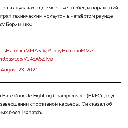
голых кулаках, где имеет счёт побед и поражений
играл техническим нокаутом в четвёртом раунде
су Беринчику.
usHammerMMA
v
@PaddyHolohanMMA
https://t.co/V04oA5ZTvp
)
August 23, 2021
Bare Knuckle Fighting Championship (BKFC), друг
завершении спортивной карьеры. Он сказал об
ных боёв Mahatch.