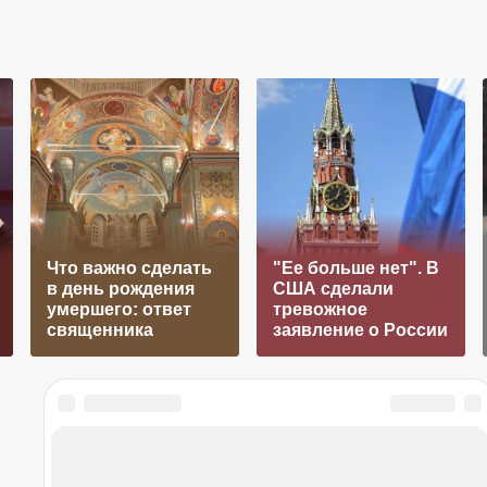
Что важно сделать
"Ее больше нет". В
в день рождения
США сделали
умершего: ответ
тревожное
священника
заявление о России
лендарь огородника
03 августа 2026 в 17:45
сте: как получить красные