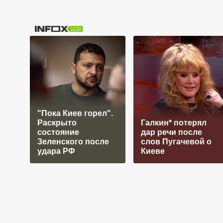
"Пока Киев горел".
Раскрыто
Галкин* потерял
состояние
дар речи после
Зеленского после
слов Пугачевой о
удара РФ
Киеве
Главная
Семья и жизнь
Сад и огород
Ка
Подкормка томатов в авгу