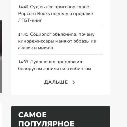
Суд вынес приговор главе
14:46
Popcorn Books по делу о продаже
ЛГБТ-книг
Социолог объяснила, почему
14:41
кинорежиссеры меняют образы из
сказок и мифов
Лукашенко предложил
14:39
Пенсионерам 1951
«Это конец всего»:
белорусам заниматься избингом
—1971 года
Захарова
«В
рождения
прокомментировал
сп
рассказали о новой
а фестиваль в
пр
ДАЛЬШЕ
выплате
Юрмале
со
САМОЕ
ПОПУЛЯРНОЕ