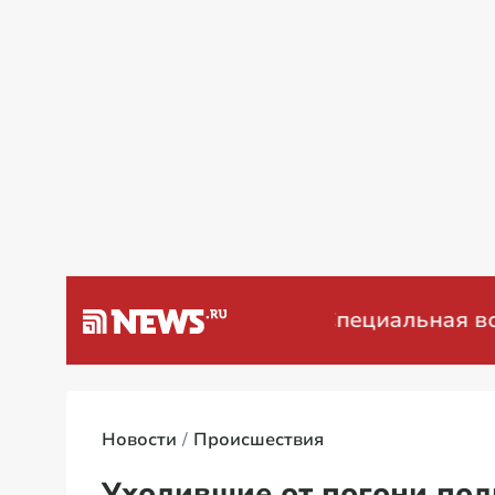
а Венесуэлу
Специальная военная
Новости
Происшествия
Уходившие от погони под