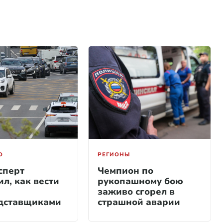
О
РЕГИОНЫ
сперт
Чемпион по
л, как вести
рукопашному бою
заживо сгорел в
дставщиками
страшной аварии