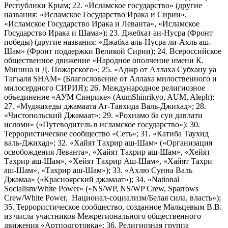
Республики Крым; 22. «Исламское государство» (другие
названия: «Исламское Государство Ирака и Сирии»,
«Исламское Государство Ирака и Леванта», «Исламское
Государство Ирака и Шама»); 23. Джебхат ан-Нусра (Фронт
победы) (другие названия: «Джабха аль-Нусра ли-Ахль аш-
Шам» (Фронт поддержки Великой Сирии); 24. Всероссийское
общественное движение «Народное ополчение имени К.
Минина и Д. Пожарского»; 25. «Аджр от Аллаха Субхану уа
Тагьаля SHAM» (Благословение от Аллаха милоственного и
милосердного СИРИЯ); 26. Международное религиозное
объединение «АУМ Синрике» (AumShinrikyo, AUM, Aleph);
27. «Муджахеды джамаата Ат-Тавхида Валь-Джихад»; 28.
«Чистопольский Джамаат»; 29. «Рохнамо ба суи давлати
исломи» («Путеводитель в исламское государство»); 30.
Террористическое сообщество «Сеть»; 31. «Катиба Таухид
валь-Джихад»; 32. «Хайят Тахрир аш-Шам» («Организация
освобождения Леванта», «Хайят Тахрир аш-Шам», «Хейят
Тахрир аш-Шам», «Хейят Тахрир Аш-Шам», «Хайят Тахри
аш-Шам», «Тахрир аш-Шам»); 33. «Ахлю Сунна Валь
Джамаа» («Красноярский джамаат»); 34. «National
Socialism/White Power» («NS/WP, NS/WP Crew, Sparrows
Crew/White Power, Национал-социализм/Белая сила, власть»);
35. Террористическое сообщество, созданное Мальцевым В.В.
из числа участников Межрегионального общественного
движения «Артподготовка»; 36. Религиозная группа