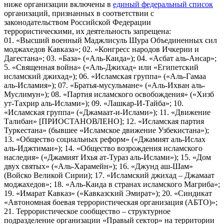
ниже организации включены в
единый федеральный список
организаций, признанных в соответствии с
законодательством Российской Федерации
террористическими, их деятельность запрещена:
01. «Высший военный Маджлисуль Шура Объединенных сил
моджахедов Кавказа»; 02. «Конгресс народов Ичкерии и
Дагестана»; 03. «База» («Аль-Каида»); 04. «Асбат аль-Ансар»;
5. «Священная война» («Аль-Джихад» или «Египетский
исламский джихад»); 06. «Исламская группа» («Аль-Гамаа
аль-Исламия»); 07. «Братья-мусульмане» («Аль-Ихван аль-
Муслимун»); 08. «Партия исламского освобождения» («Хизб
ут-Тахрир аль-Ислами»); 09. «Лашкар-И-Тайба»; 10.
«Исламская группа» («Джамаат-и-Ислами»); 11. «Движение
Талибан» [ПРИОСТАНОВЛЕНО]; 12. «Исламская партия
Туркестана» (бывшее «Исламское движение Узбекистана»);
13. «Общество социальных реформ» («Джамият аль-Ислах
аль-Иджтимаи»); 14. «Общество возрождения исламского
наследия» («Джамият Ихья ат-Тураз аль-Ислами»); 15. «Дом
двух святых» («Аль-Харамейн»); 16. «Джунд аш-Шам»
(Войско Великой Сирии); 17. «Исламский джихад – Джамаат
моджахедов»; 18. «Аль-Каида в странах исламского Магриба»;
19. «Имарат Кавказ» («Кавказский Эмират»); 20. «Синдикат
«Автономная боевая террористическая организация (АБТО)»;
21. Террористическое сообщество – структурное
подразделение организации «Правый сектор» на территории