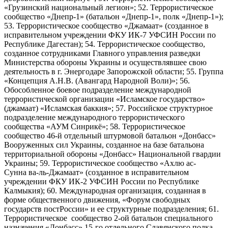
«Грузинский национальный легион»; 52. Террористическое
сообщество «Днепр-1» (батальон «Днепр-1», полк «Днепр-1»);
53. Террористическое сообщество «Джамаат» (созданное в
исправительном учреждении ФКУ ИК-7 УФСИН России по
Республике Дагестан); 54. Террористическое сообщество,
созданное сотрудниками Главного управления разведки
Министерства обороны Украины и осуществлявшее свою
деятельность в г. Энергодаре Запорожской области; 55. Группа
«Концепция А.Н.В. (Авангард Народной Воли)»; 56.
Обособленное боевое подразделение международной
террористической организации «Исламское государство»
(джамаат) «Исламская баккия»; 57. Российское структурное
подразделение международного террористического
сообщества «АУМ Синрикё»; 58. Террористическое
сообщество 46-й отдельный штурмовой батальон «Донбасс»
Вооруженных сил Украины, созданное на базе батальона
территориальной обороны «Донбасс» Национальной гвардии
Украины; 59. Террористическое сообщество «Ахлю ас-
Сунна ва-ль-Джамаат» (созданное в исправительном
учреждении ФКУ ИК-2 УФСИН России по Республике
Калмыкия); 60. Международная организация, созданная в
форме общественного движения, «Форум свободных
государств постРоссии» и ее структурные подразделения; 61.
Террористическое сообщество 2-ой батальон специального
назначения «Донбасс» 15-го отдельного Славянского полка