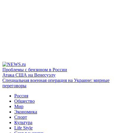
Проблемы с бензином в России
Атака США на Венесуэлу
Специальная военная операция на Украине: мирные
переговоры
Россия
Общество
Мир
Экономика
Спорт
Культура
Life Style