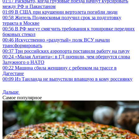
01:17
Раскрыто, когда грузовые поезда начнут курсировать
между РФ и Пакистаном
01:09
В США при крушении вертолета погибли люди
00:58
Житель Подмосковья получил срок за подготовку
теракта в Москве
00:56
В РФ могут смягчить требования к тонировке передних
боковых стекол
00:46
Искусственно «раздутый» полк ВСУ начали
трансформировать
00:37
Три российских аэропорта поставили работу на паузу
00:24
«Малая Антанта»: в ГД оценили, чем обернутся слова
Залужного о НАТО
00:22
Машина сбила женщину с ребенком на трассе в
Дагестане
00:09
Из Таиланда не выпустили впавшую в кому россиянку
Дальше
Самое популярное