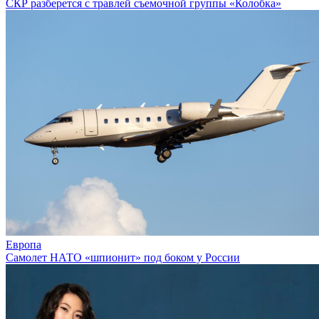
СКР разберется с травлей съемочной группы «Колобка»
Европа
Самолет НАТО «шпионит» под боком у России