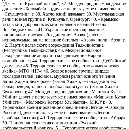
“Джамаат “Красный пахарь”; 37. Международное молодежное
движение «Колумбайн» (другое используемое наименование
«Скулшутинг»); 38. Хатлонский джамаат; 39. Мусульманская
религиозная группа п. Кушкуль г. Оренбург; 40. «Крымско-
татарский добровольческий батальон имени Номана
Челебиджихана»; 41. Украинское военизированное
националистическое объединение «Азов» (другие
используемые наименования: батальон «Азов», полк «Азов»);
42. Партия исламского возрождения Таджикистана
(Республика Таджикистан); 43. Межрегиональное
леворадикальное анархистское движение «Народная
самооборона»; 44. Террористическое сообщество «Дуббайский
джамаат»; 45. Террористическое сообщество – «московская
ячейка» МТО «ИГ»; 46. Боевое крыло группы (вирда)
последователей (мюидов, мурдов) религиозного течения
Батал-Хаджи Белхороева (Батал-Хаджи, баталхаджинцев,
белхороевцев, тариката шейха овлия (устаза) Батал-Хаджи
Белхороева); 47. Международное движение «Маньяки Культ
Убийц» (другие используемые наименования «Маньяки Культ
Убийств», «Молодёжь Которая Улыбается», М.К.У.); 48.
Украинское военизированное объединение Легион «Свобода
России» (другое используемое наименование «Легион
Свобода России»); 49. Террористическое сообщество «Айдар»;
50. Националистическая организация «Русский
добровольческий корпус»; 51. Террористическое сообщество –