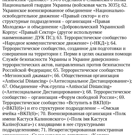
Национальной гвардии Украины (войсковая часть 3035); 62.
Украинское военизированное объединение «Национально-
освободительное движение «Правый сектор» и его
структурные подразделения – организация «Правая
Молодежь» и объединение «Добровольческий Украинский
Корпус «Правый Сектор» (другое используемое
наименование: ДУК ПС); 63. Террористическое сообщество
«Народное коммунистическое движение» («НКД»); 64.
Террористическое сообщество, созданное для подготовки и
совершения на территории г. Перми в целях оказания помощи
Службе безопасности Украины и Украине диверсионно-
террористических актов, направленных против безопасности
Российской Федерации; 65. Террористическое сообщество
«Мегионский джамаат»; 66. Общественная организация
«Antisocial Distancing» («Антисоциальное Дистанцирование»);
67. Объединение «Рок-группа «Antisocial Distancing»
(«Антисоциальное Дистанцирование»); 68. Террористическое
сообщество – организация «Форум свободной России»; 69.
Террористическое сообщество «Вступить в ВКП(б)»
(«ВКП(б)») и его структурное подразделение – «Омская
ячейка «ВКП(б)»; 70. Военизированная организация «Полк
имени Кастуся Калиновского» («Полк iмя Кастуся
Калiноўскага») с входящими в нее структурными
подразделениями; 71. Незарегистрированная иностранная