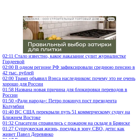
РЕКЛАМА • ООО СТРОИТЕЛЬНЫЙ ТОРГОВЫЙ ДОМ «ПЕТРОВИЧ», ИНН 7802348846
02:11
Стало известно, какое наказание сулит журналистке
Гордеевой
02:00
В одном регионе РФ зафиксировали среднюю пенсию в
42 тыс. рублей
02:00
Трамп объявил Вэнса наследником: почему это не очень
хорошо для России
01:58
Названа новая причина для блокировки переводов в
России
01:50
«Ради народа»: Петро покинул пост президента
Колумбии
01:40
ВС США перекрыли путь 51 коммерческому судну на
Ближнем Востоке
01:32
Спасатели справились с пожаром на складе в Брянске
01:27
Супружеская жизнь, поездка в зону СВО, дети: как
живет Павел Деревянко