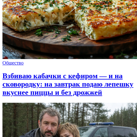
Общество
Взбиваю кабачки с кефиром — и на
сковородку: на завтрак подаю лепешку
вкуснее пиццы и без дрожжей