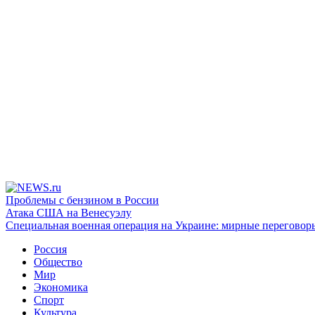
Проблемы с бензином в России
Атака США на Венесуэлу
Специальная военная операция на Украине: мирные переговор
Россия
Общество
Мир
Экономика
Спорт
Культура