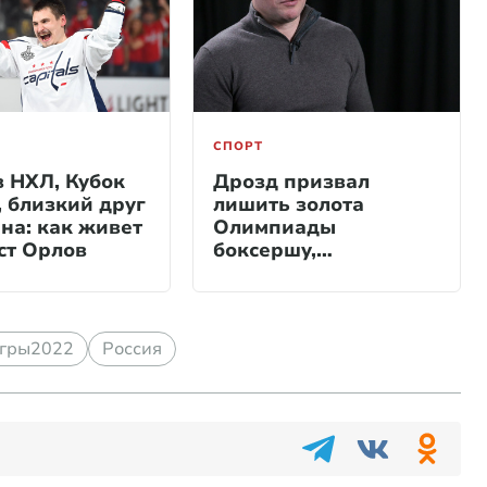
СПОРТ
в НХЛ, Кубок
Дрозд призвал
, близкий друг
лишить золота
на: как живет
Олимпиады
ст Орлов
боксершу,
оказавшуюся
мужчиной
гры2022
Россия