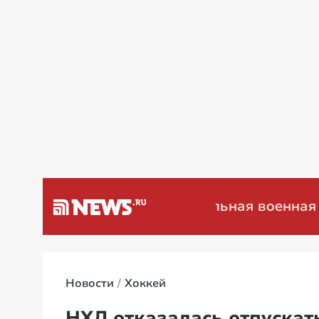
а Венесуэлу
Специальная военная операц
Новости
Хоккей
НХЛ отказалась отпускат