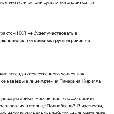
ти, даже если бы они сумели договориться со
рактом НХЛ не будет участвовать в
лючений для отдельных групп игроков не
кие легенды отечественного хоккея, как
акже звёзды в лице Артемия Панарина, Кирилла
едерация хоккея России ищет способ обойти
оревнования в столице Поднебесной. В частности,
пуск нескольких недель клубного чемпионата лиге