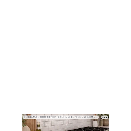
РЕКЛАМА • ООО СТРОИТЕЛЬНЫЙ ТОРГОВЫЙ ДОМ «ПЕТРОВИЧ», ИНН 7802348846