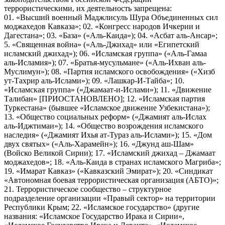
террористическими, их деятельность запрещена:
01. «Высший военный Маджлисуль Шура Объединенных сил
моджахедов Кавказа»; 02. «Конгресс народов Ичкерии и
Дагестана»; 03. «База» («Аль-Каида»); 04. «Асбат аль-Ансар»;
5. «Священная война» («Аль-Джихад» или «Египетский
исламский джихад»); 06. «Исламская группа» («Аль-Гамаа
аль-Исламия»); 07. «Братья-мусульмане» («Аль-Ихван аль-
Муслимун»); 08. «Партия исламского освобождения» («Хизб
ут-Тахрир аль-Ислами»); 09. «Лашкар-И-Тайба»; 10.
«Исламская группа» («Джамаат-и-Ислами»); 11. «Движение
Талибан» [ПРИОСТАНОВЛЕНО]; 12. «Исламская партия
Туркестана» (бывшее «Исламское движение Узбекистана»);
13. «Общество социальных реформ» («Джамият аль-Ислах
аль-Иджтимаи»); 14. «Общество возрождения исламского
наследия» («Джамият Ихья ат-Тураз аль-Ислами»); 15. «Дом
двух святых» («Аль-Харамейн»); 16. «Джунд аш-Шам»
(Войско Великой Сирии); 17. «Исламский джихад – Джамаат
моджахедов»; 18. «Аль-Каида в странах исламского Магриба»;
19. «Имарат Кавказ» («Кавказский Эмират»); 20. «Синдикат
«Автономная боевая террористическая организация (АБТО)»;
21. Террористическое сообщество – структурное
подразделение организации «Правый сектор» на территории
Республики Крым; 22. «Исламское государство» (другие
названия: «Исламское Государство Ирака и Сирии»,