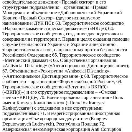
освободительное движение «Правый сектор» и его
структурные подразделения – организация «Правая
Молодежь» и объединение «Добровольческий Украинский
Корпус «Правый Сектор» (другое используемое
наименование: ДУК ПС); 63. Террористическое сообщество
«Народное коммунистическое движение» («НКД»); 64.
Террористическое сообщество, созданное для подготовки и
совершения на территории г. Перми в целях оказания помощи
Службе безопасности Украины и Украине диверсионно-
террористических актов, направленных против безопасности
Российской Федерации; 65. Террористическое сообщество
«Мегионский джамаат»; 66. Общественная организация
«Antisocial Distancing» («Антисоциальное Дистанцирование»);
67. Объединение «Рок-группа «Antisocial Distancing»
(«Антисоциальное Дистанцирование»); 68. Террористическое
сообщество – организация «Форум свободной России»; 69.
Террористическое сообщество «Вступить в ВКП(б)»
(«ВКП(б)») и его структурное подразделение – «Омская
ячейка «ВКП(б)»; 70. Военизированная организация «Полк
имени Кастуся Калиновского» («Полк iмя Кастуся
Калiноўскага») с входящими в нее структурными
подразделениями; 71. Незарегистрированная иностранная
организация «Съезд народных депутатов» (Kongres
Deputowanych Ludowych), Республика Польша; 72.
Американская некоммерческая корпорация Anti-Corruption