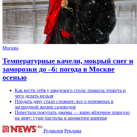
Москва
Температурные качели, мокрый снег и
заморозки до –6: погода в Москве
осенью
Как вести себя у шведского стола: правила этикета и
чего делать нельзя
Продать дачу стало сложнее: все о переменах в
загородной жизни садоводов
Перестала покупать джемы — варю яблочное повидло
на зиму: гуще пастилы и ароматнее варенья
Редакция
Реклама