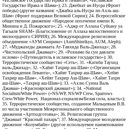
«Исламское Государство Ирака и Леванта», «Исламское
Государство Ирака и Шама»); 23. Джебхат ан-Нусра (Фронт
победы) (другие названия: «Джабха аль-Нусра ли-Ахль аш-
Шам» (Фронт поддержки Великой Сирии); 24. Всероссийское
общественное движение «Народное ополчение имени К.
Минина и Д. Пожарского»; 25. «Аджр от Аллаха Субхану уа
Тагьаля SHAM» (Благословение от Аллаха милоственного и
милосердного СИРИЯ); 26. Международное религиозное
объединение «АУМ Синрике» (AumShinrikyo, AUM, Aleph);
27. «Муджахеды джамаата Ат-Тавхида Валь-Джихад»; 28.
«Чистопольский Джамаат»; 29. «Рохнамо ба суи давлати
исломи» («Путеводитель в исламское государство»); 30.
Террористическое сообщество «Сеть»; 31. «Катиба Таухид
валь-Джихад»; 32. «Хайят Тахрир аш-Шам» («Организация
освобождения Леванта», «Хайят Тахрир аш-Шам», «Хейят
Тахрир аш-Шам», «Хейят Тахрир Аш-Шам», «Хайят Тахри
аш-Шам», «Тахрир аш-Шам»); 33. «Ахлю Сунна Валь
Джамаа» («Красноярский джамаат»); 34. «National
Socialism/White Power» («NS/WP, NS/WP Crew, Sparrows
Crew/White Power, Национал-социализм/Белая сила, власть»);
35. Террористическое сообщество, созданное Мальцевым В.В.
из числа участников Межрегионального общественного
движения «Артподготовка»; 36. Религиозная группа
“Джамаат “Красный пахарь”; 37. Международное молодежное
движение «Колумбайн» (другое используемое наименование