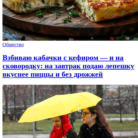
Общество
Взбиваю кабачки с кефиром — и на
сковородку: на завтрак подаю лепешку
вкуснее пиццы и без дрожжей