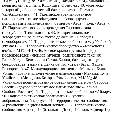
«Скулшутинг»); 38. Хатлонский джамаат; 39. Мусульманская
религиозная группа п. Кушкуль г. Оренбург; 40. «Крымско-
татарский добровольческий батальон имени Номана
Челебиджихана»; 41. Украинское военизированное
националистическое объединение «Азов» (другие
используемые наименования: батальон «Азов», полк «Азов»);
42. Партия исламского возрождения Таджикистана
(Республика Таджикистан); 43. Межрегиональное
леворадикальное анархистское движение «Народная
самооборона»; 44. Террористическое сообщество «Дуббайский
джамаат»; 45. Террористическое сообщество – «московская
ячейка» МТО «ИГ»; 46. Боевое крыло группы (вирда)
последователей (мюидов, мурдов) религиозного течения
Батал-Хаджи Белхороева (Батал-Хаджи, баталхаджинцев,
белхороевцев, тариката шейха овлия (устаза) Батал-Хаджи
Белхороева); 47. Международное движение «Маньяки Культ
Убийц» (другие используемые наименования «Маньяки Культ
Убийств», «Молодёжь Которая Улыбается», М.К.У.); 48.
Украинское военизированное объединение Легион «Свобода
России» (другое используемое наименование «Легион
Свобода России»); 49. Террористическое сообщество «Айдар»;
50. Националистическая организация «Русский
добровольческий корпус»; 51. Террористическое сообщество –
«Грузинский национальный легион»; 52. Террористическое
сообщество «Днепр-1» (батальон «Днепр-1», полк «Днепр-1»);