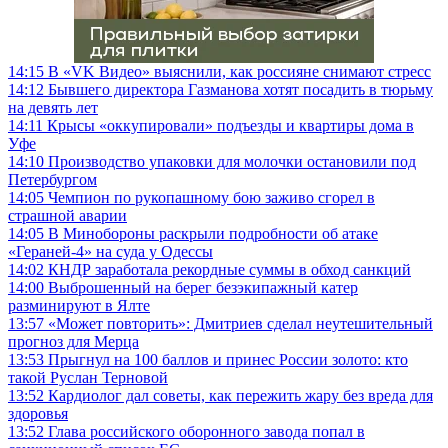
14:15
В «VK Видео» выяснили, как россияне снимают стресс
14:12
Бывшего директора Газманова хотят посадить в тюрьму
на девять лет
14:11
Крысы «оккупировали» подъезды и квартиры дома в
Уфе
14:10
Производство упаковки для молочки остановили под
Петербургом
14:05
Чемпион по рукопашному бою заживо сгорел в
страшной аварии
14:05
В Минобороны раскрыли подробности об атаке
«Гераней-4» на суда у Одессы
14:02
КНДР заработала рекордные суммы в обход санкций
14:00
Выброшенный на берег безэкипажный катер
разминируют в Ялте
13:57
«Может повторить»: Дмитриев сделал неутешительный
прогноз для Мерца
13:53
Прыгнул на 100 баллов и принес России золото: кто
такой Руслан Терновой
13:52
Кардиолог дал советы, как пережить жару без вреда для
здоровья
13:52
Глава российского оборонного завода попал в