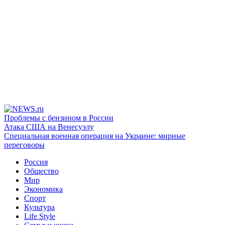
Проблемы с бензином в России
Атака США на Венесуэлу
Специальная военная операция на Украине: мирные
переговоры
Россия
Общество
Мир
Экономика
Спорт
Культура
Life Style