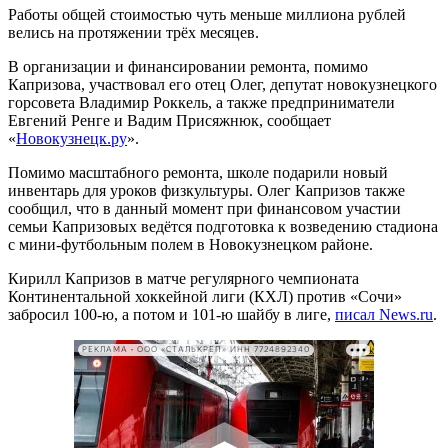
Работы общей стоимостью чуть меньше миллиона рублей
велись на протяжении трёх месяцев.
В организации и финансировании ремонта, помимо
Капризова, участвовал его отец Олег, депутат новокузнецкого
горсовета Владимир Роккель, а также предприниматели
Евгений Ренге и Вадим Присяжнюк, сообщает
«
Новокузнецк.ру
».
Помимо масштабного ремонта, школе подарили новый
инвентарь для уроков физкультуры. Олег Капризов также
сообщил, что в данный момент при финансовом участии
семьи Капризовых ведётся подготовка к возведению стадиона
с мини-футбольным полем в Новокузнецком районе.
Кирилл Капризов в матче регулярного чемпионата
Континентальной хоккейной лиги (КХЛ) против «Сочи»
забросил 100-ю, а потом и 101-ю шайбу в лиге,
писал News.ru
.
РЕКЛАМА • ООО «СТАЛЬКРЕП» ИНН 7724892340