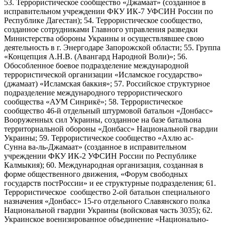
53. Террористическое сообщество «Джамаат» (созданное в
исправительном учреждении ФКУ ИК-7 УФСИН России по
Республике Дагестан); 54. Террористическое сообщество,
созданное сотрудниками Главного управления разведки
Министерства обороны Украины и осуществлявшее свою
деятельность в г. Энергодаре Запорожской области; 55. Группа
«Концепция А.Н.В. (Авангард Народной Воли)»; 56.
Обособленное боевое подразделение международной
террористической организации «Исламское государство»
(джамаат) «Исламская баккия»; 57. Российское структурное
подразделение международного террористического
сообщества «АУМ Синрикё»; 58. Террористическое
сообщество 46-й отдельный штурмовой батальон «Донбасс»
Вооруженных сил Украины, созданное на базе батальона
территориальной обороны «Донбасс» Национальной гвардии
Украины; 59. Террористическое сообщество «Ахлю ас-
Сунна ва-ль-Джамаат» (созданное в исправительном
учреждении ФКУ ИК-2 УФСИН России по Республике
Калмыкия); 60. Международная организация, созданная в
форме общественного движения, «Форум свободных
государств постРоссии» и ее структурные подразделения; 61.
Террористическое сообщество 2-ой батальон специального
назначения «Донбасс» 15-го отдельного Славянского полка
Национальной гвардии Украины (войсковая часть 3035); 62.
Украинское военизированное объединение «Национально-