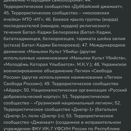
Террористическое сообщество «Дуббайский джамаат»;
45. Террористическое сообщество – «московская
ячейка» МТО «ИГ»; 46. Боевое крыло группы (вирда)
последователей (мюидов, мурдов) религиозного
течения Батал-Хаджи Белхороева (Батал-Хаджи,
баталхаджинцев, белхороевцев, тариката шейха овлия
(устаза) Батал-Хаджи Белхороева); 47. Международное
движение «Маньяки Культ Убийц» (другие
используемые наименования «Маньяки Культ Убийств»,
«Молодёжь Которая Улыбается», М.К.У.); 48. Украинское
военизированное объединение Легион «Свобода
России» (другое используемое наименование «Легион
Свобода России»); 49. Террористическое сообщество
«Айдар»; 50. Националистическая организация «Русский
добровольческий корпус»; 51. Террористическое
сообщество – «Грузинский национальный легион»; 52.
Террористическое сообщество «Днепр-1» (батальон
«Днепр-1», полк «Днепр-1»); 53. Террористическое
сообщество «Джамаат» (созданное в исправительном
учреждении ФКУ ИК-7 УФСИН России по Республике