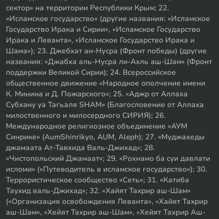
сектор» на территории Республики Крым; 22.
«Исламское государство» (другие названия: «Исламское
Государство Ирака и Сирии», «Исламское Государство
Ирака и Леванта», «Исламское Государство Ирака и
Шама»); 23. Джебхат ан-Нусра (Фронт победы) (другие
названия: «Джабха аль-Нусра ли-Ахль аш-Шам» (Фронт
поддержки Великой Сирии); 24. Всероссийское
общественное движение «Народное ополчение имени
К. Минина и Д. Пожарского»; 25. «Аджр от Аллаха
Субхану уа Тагьаля SHAM» (Благословение от Аллаха
милоственного и милосердного СИРИЯ); 26.
Международное религиозное объединение «АУМ
Синрике» (AumShinrikyo, AUM, Aleph); 27. «Муджахеды
джамаата Ат-Тавхида Валь-Джихад»; 28.
«Чистопольский Джамаат»; 29. «Рохнамо ба суи давлати
исломи» («Путеводитель в исламское государство»); 30.
Террористическое сообщество «Сеть»; 31. «Катиба
Таухид валь-Джихад»; 32. «Хайят Тахрир аш-Шам»
(«Организация освобождения Леванта», «Хайят Тахрир
аш-Шам», «Хейят Тахрир аш-Шам», «Хейят Тахрир Аш-