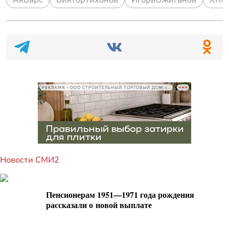
АкБарс
ВикторТихонов
ИгорьОжиганов
ХКС
РЕКЛАМА • ООО СТРОИТЕЛЬНЫЙ ТОРГОВЫЙ ДОМ «ПЕТРОВИЧ», ИНН 7802348846
Новости СМИ2
Пенсионерам 1951—1971 года рождения
рассказали о новой выплате