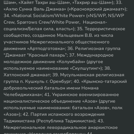
Шам», «Хайят Тахри аш-Шам», «Тахрир аш-Шам»); 33.
«Ахлю Сунна Валь Джамаа» («Красноярский джамаат»);
34. «National Socialism/White Power» («NS/WP, NS/WP
Crew, Sparrows Crew/White Power, Национал-
социализм/Белая сила, власть»); 35. Террористическое
сообщество, созданное Мальцевым В.В. из числа
участников Межрегионального общественного
движения «Артподготовка»; 36. Религиозная группа
“Джамаат “Красный пахарь”; 37. Международное
молодежное движение «Колумбайн» (другое
используемое наименование «Скулшутинг»); 38.
Хатлонский джамаат; 39. Мусульманская религиозная
группа п. Кушкуль г. Оренбург; 40. «Крымско-татарский
добровольческий батальон имени Номана
Челебиджихана»; 41. Украинское военизированное
националистическое объединение «Азов» (другие
используемые наименования: батальон «Азов», полк
«Азов»); 42. Партия исламского возрождения
Таджикистана (Республика Таджикистан); 43.
Межрегиональное леворадикальное анархистское
движение «Народная самооборона»; 44.