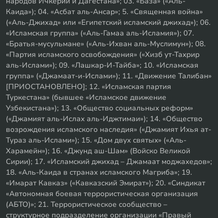
народов Ичкерии и Дагестана»; 03. «База» («Аль-
Каида»); 04. «Асбат аль-Ансар»; 5. «Священная война»
(«Аль-Джихад» или «Египетский исламский джихад»); 06.
«Исламская группа» («Аль-Гамаа аль-Исламия»); 07.
«Братья-мусульмане» («Аль-Ихван аль-Муслимун»); 08.
«Партия исламского освобождения» («Хизб ут-Тахрир
аль-Ислами»); 09. «Лашкар-И-Тайба»; 10. «Исламская
группа» («Джамаат-и-Ислами»); 11. «Движение Талибан»
[ПРИОСТАНОВЛЕНО]; 12. «Исламская партия
Туркестана» (бывшее «Исламское движение
Узбекистана»); 13. «Общество социальных реформ»
(«Джамият аль-Ислах аль-Иджтимаи»); 14. «Общество
возрождения исламского наследия» («Джамият Ихья ат-
Тураз аль-Ислами»); 15. «Дом двух святых» («Аль-
Харамейн»); 16. «Джунд аш-Шам» (Войско Великой
Сирии); 17. «Исламский джихад – Джамаат моджахедов»;
18. «Аль-Каида в странах исламского Магриба»; 19.
«Имарат Кавказ» («Кавказский Эмират»); 20. «Синдикат
«Автономная боевая террористическая организация
(АБТО)»; 21. Террористическое сообщество –
структурное подразделение организации «Правый