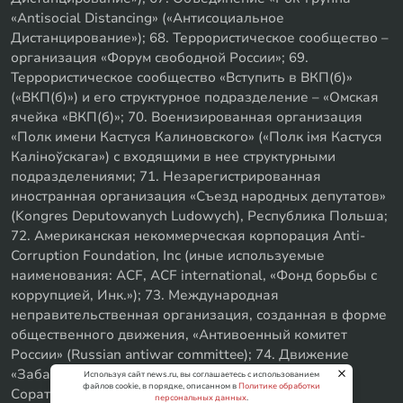
«Antisocial Distancing» («Антисоциальное
Дистанцирование»); 68. Террористическое сообщество –
организация «Форум свободной России»; 69.
Террористическое сообщество «Вступить в ВКП(б)»
(«ВКП(б)») и его структурное подразделение – «Омская
ячейка «ВКП(б)»; 70. Военизированная организация
«Полк имени Кастуся Калиновского» («Полк iмя Кастуся
Калiноўскага») с входящими в нее структурными
подразделениями; 71. Незарегистрированная
иностранная организация «Съезд народных депутатов»
(Kongres Deputowanych Ludowych), Республика Польша;
72. Американская некоммерческая корпорация Anti-
Corruption Foundation, Inc (иные используемые
наименования: ACF, ACF international, «Фонд борьбы с
коррупцией, Инк.»); 73. Международная
неправительственная организация, созданная в форме
общественного движения, «Антивоенный комитет
России» (Russian antiwar committee); 74. Движение
«Забайкальское левое объединение»; 75. «SxE
Используя сайт news.ru, вы соглашаетесь с использованием
файлов cookie, в порядке, описанном в
Политике обработки
Соратники с Уфы»
персональных данных
.