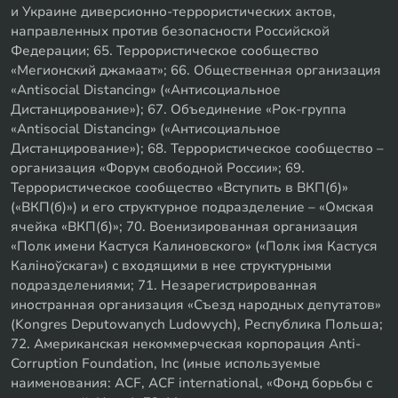
и Украине диверсионно-террористических актов,
направленных против безопасности Российской
Федерации; 65. Террористическое сообщество
«Мегионский джамаат»; 66. Общественная организация
«Antisocial Distancing» («Антисоциальное
Дистанцирование»); 67. Объединение «Рок-группа
«Antisocial Distancing» («Антисоциальное
Дистанцирование»); 68. Террористическое сообщество –
организация «Форум свободной России»; 69.
Террористическое сообщество «Вступить в ВКП(б)»
(«ВКП(б)») и его структурное подразделение – «Омская
ячейка «ВКП(б)»; 70. Военизированная организация
«Полк имени Кастуся Калиновского» («Полк iмя Кастуся
Калiноўскага») с входящими в нее структурными
подразделениями; 71. Незарегистрированная
иностранная организация «Съезд народных депутатов»
(Kongres Deputowanych Ludowych), Республика Польша;
72. Американская некоммерческая корпорация Anti-
Corruption Foundation, Inc (иные используемые
наименования: ACF, ACF international, «Фонд борьбы с