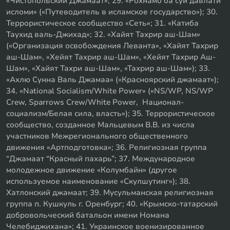
«Чистопольский Джамаат»; 29. «Рохнамо ба суи давлати
исломи» («Путеводитель в исламское государство»); 30.
Террористическое сообщество «Сеть»; 31. «Катиба
Таухид валь-Джихад»; 32. «Хайят Тахрир аш-Шам»
(«Организация освобождения Леванта», «Хайят Тахрир
аш-Шам», «Хейят Тахрир аш-Шам», «Хейят Тахрир Аш-
Шам», «Хайят Тахри аш-Шам», «Тахрир аш-Шам»); 33.
«Ахлю Сунна Валь Джамаа» («Красноярский джамаат»);
34. «National Socialism/White Power» («NS/WP, NS/WP
Crew, Sparrows Crew/White Power, Национал-
социализм/Белая сила, власть»); 35. Террористическое
сообщество, созданное Мальцевым В.В. из числа
участников Межрегионального общественного
движения «Артподготовка»; 36. Религиозная группа
“Джамаат “Красный пахарь”; 37. Международное
молодежное движение «Колумбайн» (другое
используемое наименование «Скулшутинг»); 38.
Хатлонский джамаат; 39. Мусульманская религиозная
группа п. Кушкуль г. Оренбург; 40. «Крымско-татарский
добровольческий батальон имени Номана
Челебиджихана»; 41. Украинское военизированное