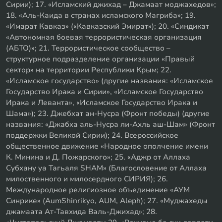
Сирии); 17. «Исламский джихад – Джамаат моджахедов»;
18. «Аль-Каида в странах исламского Магриба»; 19.
«Имарат Кавказ» («Кавказский Эмират»); 20. «Синдикат
«Автономная боевая террористическая организация
(АБТО)»; 21. Террористическое сообщество –
структурное подразделение организации «Правый
сектор» на территории Республики Крым; 22.
«Исламское государство» (другие названия: «Исламское
Государство Ирака и Сирии», «Исламское Государство
Ирака и Леванта», «Исламское Государство Ирака и
Шама»); 23. Джебхат ан-Нусра (Фронт победы) (другие
названия: «Джабха аль-Нусра ли-Ахль аш-Шам» (Фронт
поддержки Великой Сирии); 24. Всероссийское
общественное движение «Народное ополчение имени
К. Минина и Д. Пожарского»; 25. «Аджр от Аллаха
Субхану уа Тагьаля SHAM» (Благословение от Аллаха
милоственного и милосердного СИРИЯ); 26.
Международное религиозное объединение «АУМ
Синрике» (AumShinrikyo, AUM, Aleph); 27. «Муджахеды
джамаата Ат-Тавхида Валь-Джихад»; 28.