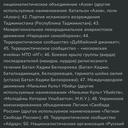
националистическое объединение «Азов» (другие
используемые наименования: батальон «Азов», полк
«Азов»); 42. Партия исламского возрождения
Таджикистана (Республика Таджикистан); 43.
Межрегиональное леворадикальное анархистское
движение «Народная самооборона»; 44.
Террористическое сообщество «Дуббайский джамаат»;
45. Террористическое сообщество – «московская
ячейка» МТО «ИГ»; 46. Боевое крыло группы (вирда)
последователей (мюидов, мурдов) религиозного
течения Батал-Хаджи Белхороева (Батал-Хаджи,
баталхаджинцев, белхороевцев, тариката шейха овлия
(устаза) Батал-Хаджи Белхороева); 47. Международное
движение «Маньяки Культ Убийц» (другие
используемые наименования «Маньяки Культ Убийств»,
«Молодёжь Которая Улыбается», М.К.У.); 48. Украинское
военизированное объединение Легион «Свобода
России» (другое используемое наименование «Легион
Свобода России»); 49. Террористическое сообщество
«Айдар»; 50. Националистическая организация «Русский