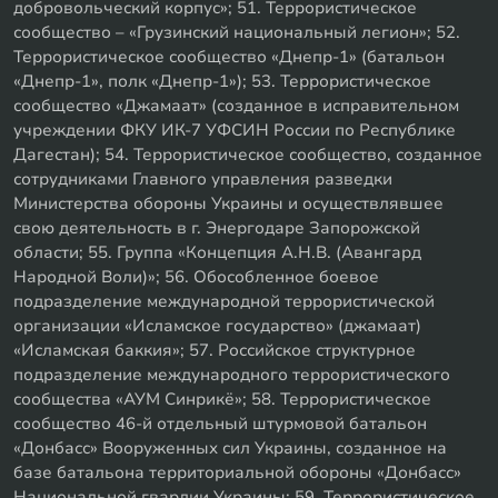
добровольческий корпус»; 51. Террористическое
сообщество – «Грузинский национальный легион»; 52.
Террористическое сообщество «Днепр-1» (батальон
«Днепр-1», полк «Днепр-1»); 53. Террористическое
сообщество «Джамаат» (созданное в исправительном
учреждении ФКУ ИК-7 УФСИН России по Республике
Дагестан); 54. Террористическое сообщество, созданное
сотрудниками Главного управления разведки
Министерства обороны Украины и осуществлявшее
свою деятельность в г. Энергодаре Запорожской
области; 55. Группа «Концепция А.Н.В. (Авангард
Народной Воли)»; 56. Обособленное боевое
подразделение международной террористической
организации «Исламское государство» (джамаат)
«Исламская баккия»; 57. Российское структурное
подразделение международного террористического
сообщества «АУМ Синрикё»; 58. Террористическое
сообщество 46-й отдельный штурмовой батальон
«Донбасс» Вооруженных сил Украины, созданное на
базе батальона территориальной обороны «Донбасс»
Национальной гвардии Украины; 59. Террористическое