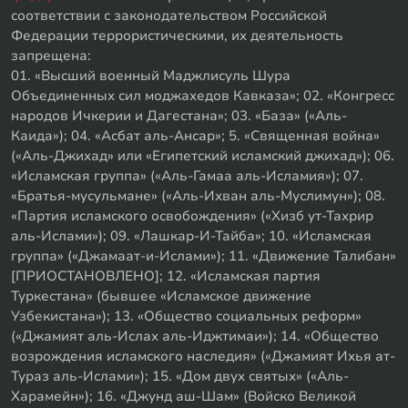
соответствии с законодательством Российской
Федерации террористическими, их деятельность
запрещена:
01. «Высший военный Маджлисуль Шура
Объединенных сил моджахедов Кавказа»; 02. «Конгресс
народов Ичкерии и Дагестана»; 03. «База» («Аль-
Каида»); 04. «Асбат аль-Ансар»; 5. «Священная война»
(«Аль-Джихад» или «Египетский исламский джихад»); 06.
«Исламская группа» («Аль-Гамаа аль-Исламия»); 07.
«Братья-мусульмане» («Аль-Ихван аль-Муслимун»); 08.
«Партия исламского освобождения» («Хизб ут-Тахрир
аль-Ислами»); 09. «Лашкар-И-Тайба»; 10. «Исламская
группа» («Джамаат-и-Ислами»); 11. «Движение Талибан»
[ПРИОСТАНОВЛЕНО]; 12. «Исламская партия
Туркестана» (бывшее «Исламское движение
Узбекистана»); 13. «Общество социальных реформ»
(«Джамият аль-Ислах аль-Иджтимаи»); 14. «Общество
возрождения исламского наследия» («Джамият Ихья ат-
Тураз аль-Ислами»); 15. «Дом двух святых» («Аль-
Харамейн»); 16. «Джунд аш-Шам» (Войско Великой