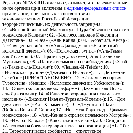
Редакция NEWS.RU отдельно указывает, что перечисленные
ниже организации включены в
единый федеральный список
организаций, признанных в соответствии с
законодательством Российской Федерации
террористическими, их деятельность запрещена:
01. «Высший военный Маджлисуль Шура Объединенных сил
моджахедов Кавказа»; 02. «Конгресс народов Ичкерии и
Дагестана»; 03. «База» («Аль-Каида»); 04. «Асбат аль-Ансар»;
5. «Священная война» («Аль-Джихад» или «Египетский
исламский джихад»); 06. «Исламская группа» («Аль-Гамаа
аль-Исламия»); 07. «Братья-мусульмане» («Аль-Ихван аль-
Муслимун»); 08. «Партия исламского освобождения» («Хизб
ут-Тахрир аль-Ислами»); 09. «Лашкар-И-Тайба»; 10.
«Исламская группа» («Джамаат-и-Ислами»); 11. «Движение
Талибан» [ПРИОСТАНОВЛЕНО]; 12. «Исламская партия
Туркестана» (бывшее «Исламское движение Узбекистана»);
13. «Общество социальных реформ» («Джамият аль-Ислах
аль-Иджтимаи»); 14. «Общество возрождения исламского
наследия» («Джамият Ихья ат-Тураз аль-Ислами»); 15. «Дом
двух святых» («Аль-Харамейн»); 16. «Джунд аш-Шам»
(Войско Великой Сирии); 17. «Исламский джихад – Джамаат
моджахедов»; 18. «Аль-Каида в странах исламского Магриба»;
19. «Имарат Кавказ» («Кавказский Эмират»); 20. «Синдикат
«Автономная боевая террористическая организация (АБТО)»;
21. Террористическое сообщество – структурное