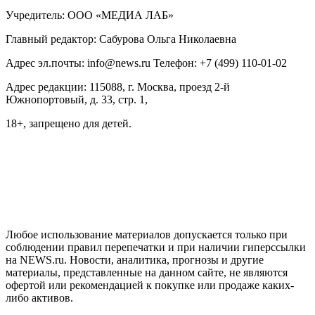
Учредитель: ООО «МЕДИА ЛАБ»
Главный редактор: Сабурова Ольга Николаевна
Адрес эл.почты: info@news.ru Телефон: +7 (499) 110-01-02
Адрес редакции: 115088, г. Москва, проезд 2-й
Южнопортовый, д. 33, стр. 1,
18+, запрещено для детей.
На информационном ресурсе NEWS.RU применяются
рекомендательные технологии (информационные технологии
предоставления информации на основе сбора, систематизации
и анализа сведений, относящихся к предпочтениям
пользователей сети "Интернет", находящихся на территории
Российской Федерации)
Любое использование материалов допускается только при
соблюдении правил перепечатки и при наличии гиперссылки
на NEWS.ru. Новости, аналитика, прогнозы и другие
материалы, представленные на данном сайте, не являются
офертой или рекомендацией к покупке или продаже каких-
либо активов.