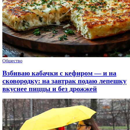
Общество
Взбиваю кабачки с кефиром — и на
сковородку: на завтрак подаю лепешку
вкуснее пиццы и без дрожжей