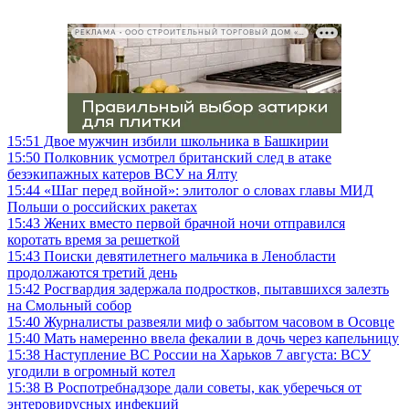
РЕКЛАМА • ООО СТРОИТЕЛЬНЫЙ ТОРГОВЫЙ ДОМ «ПЕТРОВИЧ», ИНН 7802348846
15:51
Двое мужчин избили школьника в Башкирии
15:50
Полковник усмотрел британский след в атаке
безэкипажных катеров ВСУ на Ялту
15:44
«Шаг перед войной»: элитолог о словах главы МИД
Польши о российских ракетах
15:43
Жених вместо первой брачной ночи отправился
коротать время за решеткой
15:43
Поиски девятилетнего мальчика в Ленобласти
продолжаются третий день
15:42
Росгвардия задержала подростков, пытавшихся залезть
на Смольный собор
15:40
Журналисты развеяли миф о забытом часовом в Осовце
15:40
Мать намеренно ввела фекалии в дочь через капельницу
15:38
Наступление ВС России на Харьков 7 августа: ВСУ
угодили в огромный котел
15:38
В Роспотребнадзоре дали советы, как уберечься от
энтеровирусных инфекций