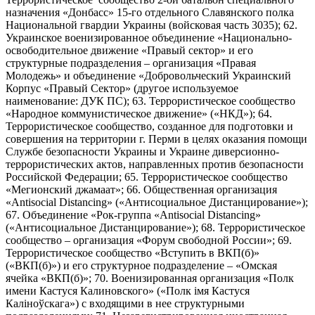
назначения «Донбасс» 15-го отдельного Славянского полка
Национальной гвардии Украины (войсковая часть 3035); 62.
Украинское военизированное объединение «Национально-
освободительное движение «Правый сектор» и его
структурные подразделения – организация «Правая
Молодежь» и объединение «Добровольческий Украинский
Корпус «Правый Сектор» (другое используемое
наименование: ДУК ПС); 63. Террористическое сообщество
«Народное коммунистическое движение» («НКД»); 64.
Террористическое сообщество, созданное для подготовки и
совершения на территории г. Перми в целях оказания помощи
Службе безопасности Украины и Украине диверсионно-
террористических актов, направленных против безопасности
Российской Федерации; 65. Террористическое сообщество
«Мегионский джамаат»; 66. Общественная организация
«Antisocial Distancing» («Антисоциальное Дистанцирование»);
67. Объединение «Рок-группа «Antisocial Distancing»
(«Антисоциальное Дистанцирование»); 68. Террористическое
сообщество – организация «Форум свободной России»; 69.
Террористическое сообщество «Вступить в ВКП(б)»
(«ВКП(б)») и его структурное подразделение – «Омская
ячейка «ВКП(б)»; 70. Военизированная организация «Полк
имени Кастуся Калиновского» («Полк iмя Кастуся
Калiноўскага») с входящими в нее структурными