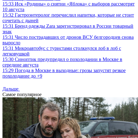
15:33
Иск «Родины» о снятии «Яблока» с выборов рассмотрят
10 августа
15:32
Гастроэнтеролог перечислил напитки, которые не стоит
сочетать с дыней
15:31
Бренд одежды Zara зарегистрировал в России товарный
знак
15:31
Число пострадавших от дронов ВСУ белгородцев снова
выросло
15:31
Микроавтобус с туристами столкнулся лоб в лоб с
легковушкой
15:30
Синоптик предупредил о похолодании в Москве в
середине августа
15:29
Погода в Москве в выходные: грозы запустят резкое
похолодание до +9
Дальше
Самое популярное