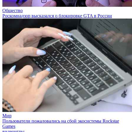
Общество
Роскомнадзор высказался о блокировке GTA в России
Мир
Пользователи пожаловались на сбой экосистемы Rockstar
Games
видеоигры