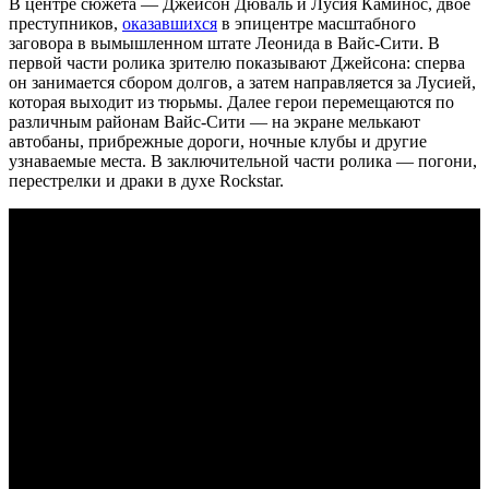
В центре сюжета — Джейсон Дюваль и Лусия Каминос, двое
преступников,
оказавшихся
в эпицентре масштабного
заговора в вымышленном штате Леонида в Вайс-Сити. В
первой части ролика зрителю показывают Джейсона: сперва
он занимается сбором долгов, а затем направляется за Лусией,
которая выходит из тюрьмы. Далее герои перемещаются по
различным районам Вайс-Сити — на экране мелькают
автобаны, прибрежные дороги, ночные клубы и другие
узнаваемые места. В заключительной части ролика — погони,
перестрелки и драки в духе Rockstar.