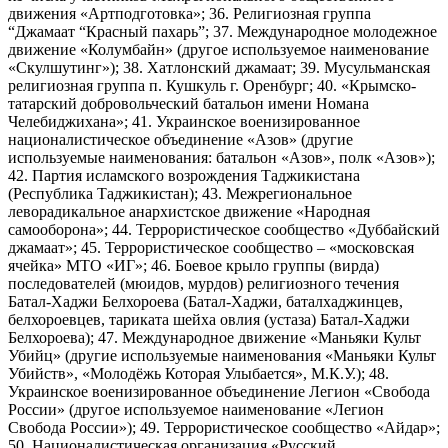
движения «Артподготовка»; 36. Религиозная группа
“Джамаат “Красный пахарь”; 37. Международное молодежное
движение «Колумбайн» (другое используемое наименование
«Скулшутинг»); 38. Хатлонский джамаат; 39. Мусульманская
религиозная группа п. Кушкуль г. Оренбург; 40. «Крымско-
татарский добровольческий батальон имени Номана
Челебиджихана»; 41. Украинское военизированное
националистическое объединение «Азов» (другие
используемые наименования: батальон «Азов», полк «Азов»);
42. Партия исламского возрождения Таджикистана
(Республика Таджикистан); 43. Межрегиональное
леворадикальное анархистское движение «Народная
самооборона»; 44. Террористическое сообщество «Дуббайский
джамаат»; 45. Террористическое сообщество – «московская
ячейка» МТО «ИГ»; 46. Боевое крыло группы (вирда)
последователей (мюидов, мурдов) религиозного течения
Батал-Хаджи Белхороева (Батал-Хаджи, баталхаджинцев,
белхороевцев, тариката шейха овлия (устаза) Батал-Хаджи
Белхороева); 47. Международное движение «Маньяки Культ
Убийц» (другие используемые наименования «Маньяки Культ
Убийств», «Молодёжь Которая Улыбается», М.К.У.); 48.
Украинское военизированное объединение Легион «Свобода
России» (другое используемое наименование «Легион
Свобода России»); 49. Террористическое сообщество «Айдар»;
50. Националистическая организация «Русский