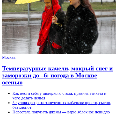
Москва
Температурные качели, мокрый снег и
заморозки до –6: погода в Москве
осенью
Как вести себя у шведского стола: правила этикета и
чего делать нельзя
3 лучших рецепта запеченных кабачков: просто, сытно,
без хлопот!
Перестала покупать джемы — варю яблочное повидло