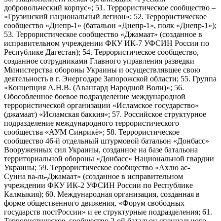
добровольческий корпус»; 51. Террористическое сообщество –
«Грузинский национальный легион»; 52. Террористическое
сообщество «Днепр-1» (батальон «Днепр-1», полк «Днепр-1»);
53. Террористическое сообщество «Джамаат» (созданное в
исправительном учреждении ФКУ ИК-7 УФСИН России по
Республике Дагестан); 54. Террористическое сообщество,
созданное сотрудниками Главного управления разведки
Министерства обороны Украины и осуществлявшее свою
деятельность в г. Энергодаре Запорожской области; 55. Группа
«Концепция А.Н.В. (Авангард Народной Воли)»; 56.
Обособленное боевое подразделение международной
террористической организации «Исламское государство»
(джамаат) «Исламская баккия»; 57. Российское структурное
подразделение международного террористического
сообщества «АУМ Синрикё»; 58. Террористическое
сообщество 46-й отдельный штурмовой батальон «Донбасс»
Вооруженных сил Украины, созданное на базе батальона
территориальной обороны «Донбасс» Национальной гвардии
Украины; 59. Террористическое сообщество «Ахлю ас-
Сунна ва-ль-Джамаат» (созданное в исправительном
учреждении ФКУ ИК-2 УФСИН России по Республике
Калмыкия); 60. Международная организация, созданная в
форме общественного движения, «Форум свободных
государств постРоссии» и ее структурные подразделения; 61.
Террористическое сообщество 2-ой батальон специального