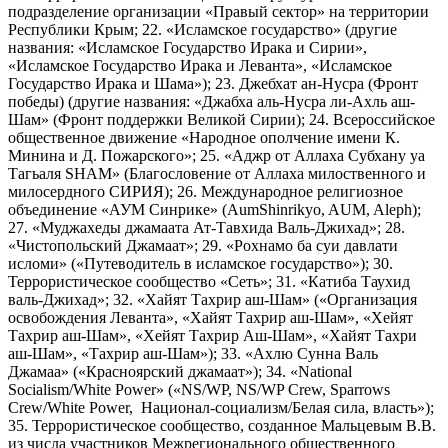
подразделение организации «Правый сектор» на территории
Республики Крым; 22. «Исламское государство» (другие
названия: «Исламское Государство Ирака и Сирии»,
«Исламское Государство Ирака и Леванта», «Исламское
Государство Ирака и Шама»); 23. Джебхат ан-Нусра (Фронт
победы) (другие названия: «Джабха аль-Нусра ли-Ахль аш-
Шам» (Фронт поддержки Великой Сирии); 24. Всероссийское
общественное движение «Народное ополчение имени К.
Минина и Д. Пожарского»; 25. «Аджр от Аллаха Субхану уа
Тагьаля SHAM» (Благословение от Аллаха милоственного и
милосердного СИРИЯ); 26. Международное религиозное
объединение «АУМ Синрике» (AumShinrikyo, AUM, Aleph);
27. «Муджахеды джамаата Ат-Тавхида Валь-Джихад»; 28.
«Чистопольский Джамаат»; 29. «Рохнамо ба суи давлати
исломи» («Путеводитель в исламское государство»); 30.
Террористическое сообщество «Сеть»; 31. «Катиба Таухид
валь-Джихад»; 32. «Хайят Тахрир аш-Шам» («Организация
освобождения Леванта», «Хайят Тахрир аш-Шам», «Хейят
Тахрир аш-Шам», «Хейят Тахрир Аш-Шам», «Хайят Тахри
аш-Шам», «Тахрир аш-Шам»); 33. «Ахлю Сунна Валь
Джамаа» («Красноярский джамаат»); 34. «National
Socialism/White Power» («NS/WP, NS/WP Crew, Sparrows
Crew/White Power, Национал-социализм/Белая сила, власть»);
35. Террористическое сообщество, созданное Мальцевым В.В.
из числа участников Межрегионального общественного