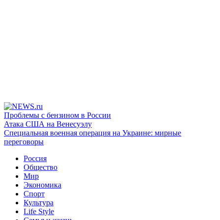
Проблемы с бензином в России
Атака США на Венесуэлу
Специальная военная операция на Украине: мирные
переговоры
Россия
Общество
Мир
Экономика
Спорт
Культура
Life Style