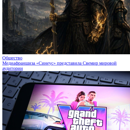
Общество
Медиафраншиза «Синеус» представила Свемир мировой
аудитории