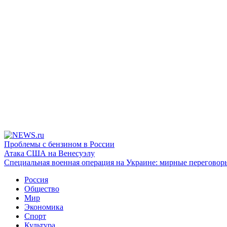
Проблемы с бензином в России
Атака США на Венесуэлу
Специальная военная операция на Украине: мирные переговор
Россия
Общество
Мир
Экономика
Спорт
Культура