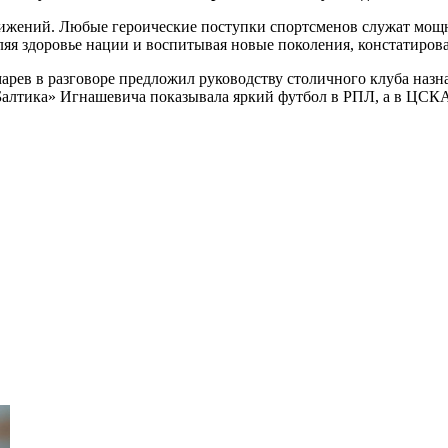
жений. Любые героические поступки спортсменов служат мощны
ляя здоровье нации и воспитывая новые поколения, констатиров
рев в разговоре предложил руководству столичного клуба наз
Балтика» Игнашевича показывала яркий футбол в РПЛ, а в ЦСКА