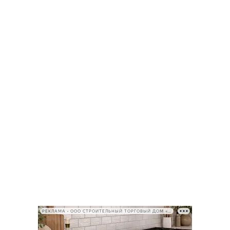
РЕКЛАМА • ООО СТРОИТЕЛЬНЫЙ ТОРГОВЫЙ ДОМ «ПЕТРОВИЧ», ИНН 7802348846