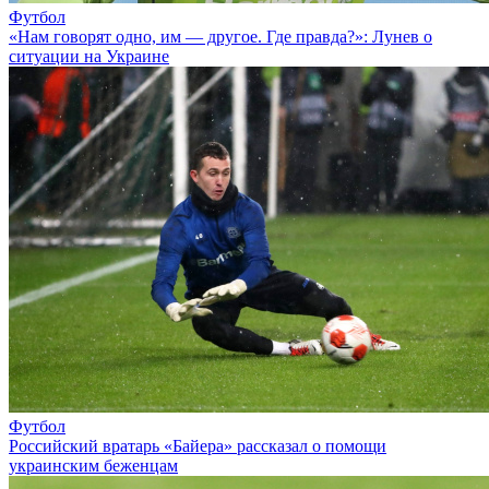
Футбол
«Нам говорят одно, им — другое. Где правда?»: Лунев о
ситуации на Украине
Футбол
Российский вратарь «Байера» рассказал о помощи
украинским беженцам