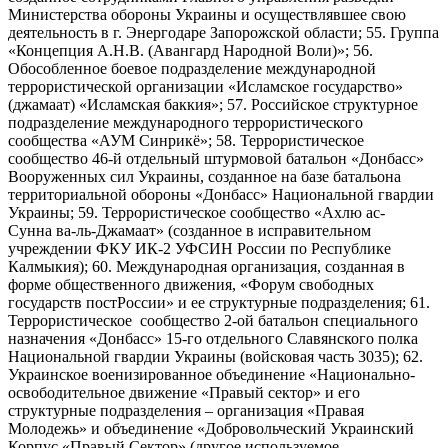
Министерства обороны Украины и осуществлявшее свою
деятельность в г. Энергодаре Запорожской области; 55. Группа
«Концепция А.Н.В. (Авангард Народной Воли)»; 56.
Обособленное боевое подразделение международной
террористической организации «Исламское государство»
(джамаат) «Исламская баккия»; 57. Российское структурное
подразделение международного террористического
сообщества «АУМ Синрикё»; 58. Террористическое
сообщество 46-й отдельный штурмовой батальон «Донбасс»
Вооруженных сил Украины, созданное на базе батальона
территориальной обороны «Донбасс» Национальной гвардии
Украины; 59. Террористическое сообщество «Ахлю ас-
Сунна ва-ль-Джамаат» (созданное в исправительном
учреждении ФКУ ИК-2 УФСИН России по Республике
Калмыкия); 60. Международная организация, созданная в
форме общественного движения, «Форум свободных
государств постРоссии» и ее структурные подразделения; 61.
Террористическое сообщество 2-ой батальон специального
назначения «Донбасс» 15-го отдельного Славянского полка
Национальной гвардии Украины (войсковая часть 3035); 62.
Украинское военизированное объединение «Национально-
освободительное движение «Правый сектор» и его
структурные подразделения – организация «Правая
Молодежь» и объединение «Добровольческий Украинский
Корпус «Правый Сектор» (другое используемое