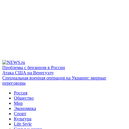
Проблемы с бензином в России
Атака США на Венесуэлу
Специальная военная операция на Украине: мирные
переговоры
Россия
Общество
Мир
Экономика
Спорт
Культура
Life Style