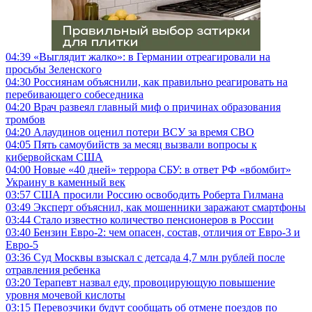
04:39
«Выглядит жалко»: в Германии отреагировали на
просьбы Зеленского
04:30
Россиянам объяснили, как правильно реагировать на
перебивающего собеседника
04:20
Врач развеял главный миф о причинах образования
тромбов
04:20
Алаудинов оценил потери ВСУ за время СВО
04:05
Пять самоубийств за месяц вызвали вопросы к
кибервойскам США
04:00
Новые «40 дней» террора СБУ: в ответ РФ «вбомбит»
Украину в каменный век
03:57
США просили Россию освободить Роберта Гилмана
03:49
Эксперт объяснил, как мошенники заражают смартфоны
03:44
Стало известно количество пенсионеров в России
03:40
Бензин Евро-2: чем опасен, состав, отличия от Евро-3 и
Евро-5
03:36
Суд Москвы взыскал с детсада 4,7 млн рублей после
отравления ребенка
03:20
Терапевт назвал еду, провоцирующую повышение
уровня мочевой кислоты
03:15
Перевозчики будут сообщать об отмене поездов по