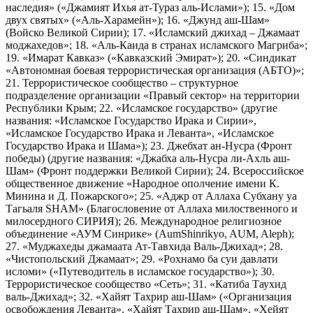
наследия» («Джамият Ихья ат-Тураз аль-Ислами»); 15. «Дом
двух святых» («Аль-Харамейн»); 16. «Джунд аш-Шам»
(Войско Великой Сирии); 17. «Исламский джихад – Джамаат
моджахедов»; 18. «Аль-Каида в странах исламского Магриба»;
19. «Имарат Кавказ» («Кавказский Эмират»); 20. «Синдикат
«Автономная боевая террористическая организация (АБТО)»;
21. Террористическое сообщество – структурное
подразделение организации «Правый сектор» на территории
Республики Крым; 22. «Исламское государство» (другие
названия: «Исламское Государство Ирака и Сирии»,
«Исламское Государство Ирака и Леванта», «Исламское
Государство Ирака и Шама»); 23. Джебхат ан-Нусра (Фронт
победы) (другие названия: «Джабха аль-Нусра ли-Ахль аш-
Шам» (Фронт поддержки Великой Сирии); 24. Всероссийское
общественное движение «Народное ополчение имени К.
Минина и Д. Пожарского»; 25. «Аджр от Аллаха Субхану уа
Тагьаля SHAM» (Благословение от Аллаха милоственного и
милосердного СИРИЯ); 26. Международное религиозное
объединение «АУМ Синрике» (AumShinrikyo, AUM, Aleph);
27. «Муджахеды джамаата Ат-Тавхида Валь-Джихад»; 28.
«Чистопольский Джамаат»; 29. «Рохнамо ба суи давлати
исломи» («Путеводитель в исламское государство»); 30.
Террористическое сообщество «Сеть»; 31. «Катиба Таухид
валь-Джихад»; 32. «Хайят Тахрир аш-Шам» («Организация
освобождения Леванта», «Хайят Тахрир аш-Шам», «Хейят