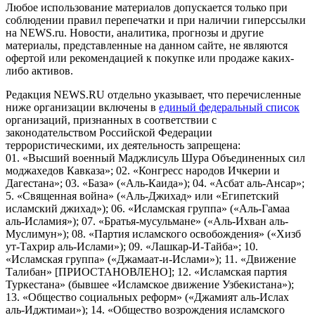
Любое использование материалов допускается только при
соблюдении правил перепечатки и при наличии гиперссылки
на NEWS.ru. Новости, аналитика, прогнозы и другие
материалы, представленные на данном сайте, не являются
офертой или рекомендацией к покупке или продаже каких-
либо активов.
Редакция NEWS.RU отдельно указывает, что перечисленные
ниже организации включены в
единый федеральный список
организаций, признанных в соответствии с
законодательством Российской Федерации
террористическими, их деятельность запрещена:
01. «Высший военный Маджлисуль Шура Объединенных сил
моджахедов Кавказа»; 02. «Конгресс народов Ичкерии и
Дагестана»; 03. «База» («Аль-Каида»); 04. «Асбат аль-Ансар»;
5. «Священная война» («Аль-Джихад» или «Египетский
исламский джихад»); 06. «Исламская группа» («Аль-Гамаа
аль-Исламия»); 07. «Братья-мусульмане» («Аль-Ихван аль-
Муслимун»); 08. «Партия исламского освобождения» («Хизб
ут-Тахрир аль-Ислами»); 09. «Лашкар-И-Тайба»; 10.
«Исламская группа» («Джамаат-и-Ислами»); 11. «Движение
Талибан» [ПРИОСТАНОВЛЕНО]; 12. «Исламская партия
Туркестана» (бывшее «Исламское движение Узбекистана»);
13. «Общество социальных реформ» («Джамият аль-Ислах
аль-Иджтимаи»); 14. «Общество возрождения исламского