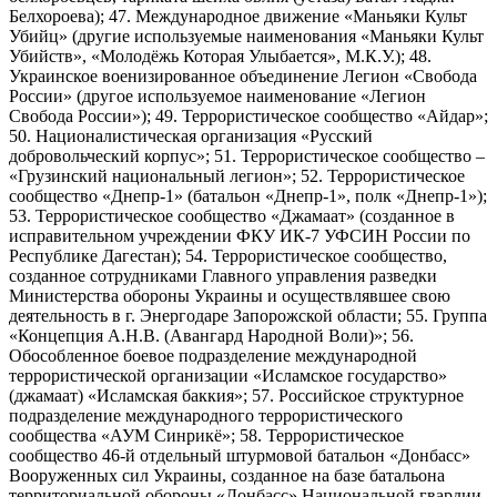
Белхороева); 47. Международное движение «Маньяки Культ
Убийц» (другие используемые наименования «Маньяки Культ
Убийств», «Молодёжь Которая Улыбается», М.К.У.); 48.
Украинское военизированное объединение Легион «Свобода
России» (другое используемое наименование «Легион
Свобода России»); 49. Террористическое сообщество «Айдар»;
50. Националистическая организация «Русский
добровольческий корпус»; 51. Террористическое сообщество –
«Грузинский национальный легион»; 52. Террористическое
сообщество «Днепр-1» (батальон «Днепр-1», полк «Днепр-1»);
53. Террористическое сообщество «Джамаат» (созданное в
исправительном учреждении ФКУ ИК-7 УФСИН России по
Республике Дагестан); 54. Террористическое сообщество,
созданное сотрудниками Главного управления разведки
Министерства обороны Украины и осуществлявшее свою
деятельность в г. Энергодаре Запорожской области; 55. Группа
«Концепция А.Н.В. (Авангард Народной Воли)»; 56.
Обособленное боевое подразделение международной
террористической организации «Исламское государство»
(джамаат) «Исламская баккия»; 57. Российское структурное
подразделение международного террористического
сообщества «АУМ Синрикё»; 58. Террористическое
сообщество 46-й отдельный штурмовой батальон «Донбасс»
Вооруженных сил Украины, созданное на базе батальона
территориальной обороны «Донбасс» Национальной гвардии