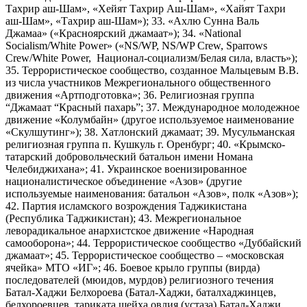
Тахрир аш-Шам», «Хейят Тахрир Аш-Шам», «Хайят Тахри
аш-Шам», «Тахрир аш-Шам»); 33. «Ахлю Сунна Валь
Джамаа» («Красноярский джамаат»); 34. «National
Socialism/White Power» («NS/WP, NS/WP Crew, Sparrows
Crew/White Power, Национал-социализм/Белая сила, власть»);
35. Террористическое сообщество, созданное Мальцевым В.В.
из числа участников Межрегионального общественного
движения «Артподготовка»; 36. Религиозная группа
“Джамаат “Красный пахарь”; 37. Международное молодежное
движение «Колумбайн» (другое используемое наименование
«Скулшутинг»); 38. Хатлонский джамаат; 39. Мусульманская
религиозная группа п. Кушкуль г. Оренбург; 40. «Крымско-
татарский добровольческий батальон имени Номана
Челебиджихана»; 41. Украинское военизированное
националистическое объединение «Азов» (другие
используемые наименования: батальон «Азов», полк «Азов»);
42. Партия исламского возрождения Таджикистана
(Республика Таджикистан); 43. Межрегиональное
леворадикальное анархистское движение «Народная
самооборона»; 44. Террористическое сообщество «Дуббайский
джамаат»; 45. Террористическое сообщество – «московская
ячейка» МТО «ИГ»; 46. Боевое крыло группы (вирда)
последователей (мюидов, мурдов) религиозного течения
Батал-Хаджи Белхороева (Батал-Хаджи, баталхаджинцев,
белхороевцев, тариката шейха овлия (устаза) Батал-Хаджи