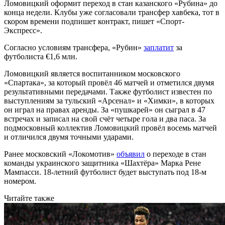
Ломовицкий оформит переход в стан казанского «Рубина» до
конца недели. Клубы уже согласовали трансфер хавбека, тот в
скором времени подпишет контракт, пишет «Спорт-
Экспресс».
Согласно условиям трансфера, «Рубин»
заплатит
за
футболиста €1,6 млн.
Ломовицкий является воспитанником московского
«Спартака», за который провёл 46 матчей и отметился двумя
результативными передачами. Также футболист известен по
выступлениям за тульский «Арсенал» и «Химки», в которых
он играл на правах аренды. За «пушкарей» он сыграл в 47
встречах и записал на свой счёт четыре гола и два паса. За
подмосковный коллектив Ломовицкий провёл восемь матчей
и отличился двумя точными ударами.
Ранее московский «Локомотив»
объявил
о переходе в стан
команды украинского защитника «Шахтёра» Марка Рене
Мампасси. 18-летний футболист будет выступать под 18-м
номером.
Читайте также