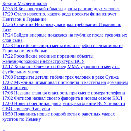
Коки и Масленникова
17:35
В Белгородской области дроны ранили двух человек
17:29
Стало известно, какого рода проекты финансирует
Пентагон в Германии
17:26
Советник Нетаньяху раскрыл требования Израиля по
Газе
17:24
Байден впервые показался на публике после тревожных
слов сына
17:23
Российские спортсмены взяли серебро на чемпионате
Европы по пятиборью
17:22
Российские военные поразили объекты
железнодорожной инфраструктуры ВСУ
17:17
Хоккеист Овечкин и боец ММА ударили по мячу на
футбольном матче
17:08
Раскрыты детали гибели трех человек в реке Сунжа
17:07
Мужчина штамповал пистолеты и кастеты на домашнем
3D-принтере
17:06
Названа главная опасность при смене номера телефона
17:02
Фетисов назвал своего фаворита в новом сезоне КХЛ
17:00
Новый боеприпас для армии, выгорание ВСУ: новости
СВО к вечеру 9 августа
16:59
Появились новые подробности о ракетных ударах
хуситов по Йемену