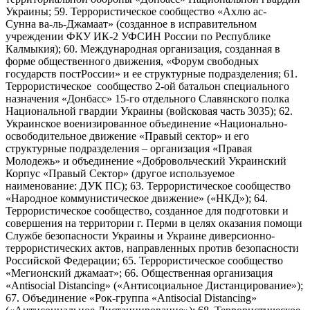
Украины; 59. Террористическое сообщество «Ахлю ас-
Сунна ва-ль-Джамаат» (созданное в исправительном
учреждении ФКУ ИК-2 УФСИН России по Республике
Калмыкия); 60. Международная организация, созданная в
форме общественного движения, «Форум свободных
государств постРоссии» и ее структурные подразделения; 61.
Террористическое сообщество 2-ой батальон специального
назначения «Донбасс» 15-го отдельного Славянского полка
Национальной гвардии Украины (войсковая часть 3035); 62.
Украинское военизированное объединение «Национально-
освободительное движение «Правый сектор» и его
структурные подразделения – организация «Правая
Молодежь» и объединение «Добровольческий Украинский
Корпус «Правый Сектор» (другое используемое
наименование: ДУК ПС); 63. Террористическое сообщество
«Народное коммунистическое движение» («НКД»); 64.
Террористическое сообщество, созданное для подготовки и
совершения на территории г. Перми в целях оказания помощи
Службе безопасности Украины и Украине диверсионно-
террористических актов, направленных против безопасности
Российской Федерации; 65. Террористическое сообщество
«Мегионский джамаат»; 66. Общественная организация
«Antisocial Distancing» («Антисоциальное Дистанцирование»);
67. Объединение «Рок-группа «Antisocial Distancing»