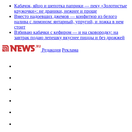
Кабачок, яйцо и щепотка паприки — пеку «Золотистые
кружочки»: не драники, нежнее и проще
Вместо надоевших джемов — конфитюр из белого
налива с лимоном: янтарный, упругий, и ложка в нем
стоит
Взбиваю кабачки с кефиром — и на сковородку: на
завтрак подаю лепешку вкуснее пиццы и без дрожжей
Редакция
Реклама