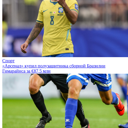
Спорт
«Арсенал» купил полузащитника сборной Бразилии
Гимарайнса за €87,5 млн