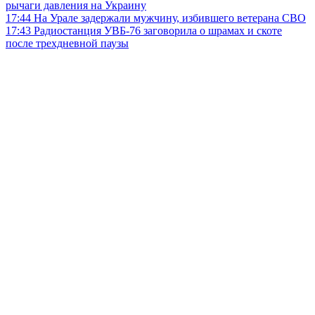
рычаги давления на Украину
17:44
На Урале задержали мужчину, избившего ветерана СВО
17:43
Радиостанция УВБ-76 заговорила о шрамах и скоте
после трехдневной паузы