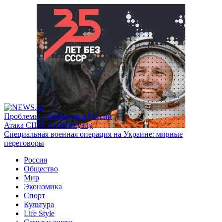
Проблемы с бензином в России
Атака США на Венесуэлу
Специальная военная операция на Украине: мирные
переговоры
Россия
Общество
Мир
Экономика
Спорт
Культура
Life Style