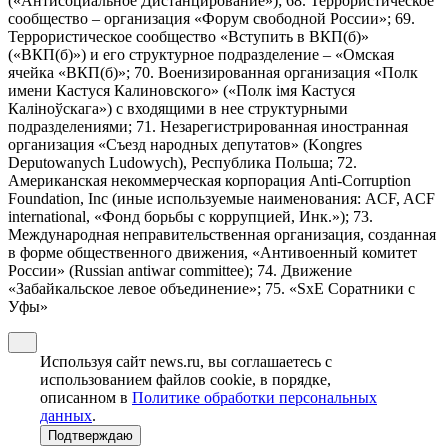
(«Антисоциальное Дистанцирование»); 68. Террористическое
сообщество – организация «Форум свободной России»; 69.
Террористическое сообщество «Вступить в ВКП(б)»
(«ВКП(б)») и его структурное подразделение – «Омская
ячейка «ВКП(б)»; 70. Военизированная организация «Полк
имени Кастуся Калиновского» («Полк iмя Кастуся
Калiноўскага») с входящими в нее структурными
подразделениями; 71. Незарегистрированная иностранная
организация «Съезд народных депутатов» (Kongres
Deputowanych Ludowych), Республика Польша; 72.
Американская некоммерческая корпорация Anti-Corruption
Foundation, Inc (иные используемые наименования: ACF, ACF
international, «Фонд борьбы с коррупцией, Инк.»); 73.
Международная неправительственная организация, созданная
в форме общественного движения, «Антивоенный комитет
России» (Russian antiwar committee); 74. Движение
«Забайкальское левое объединение»; 75. «SxE Соратники с
Уфы»
Используя сайт news.ru, вы соглашаетесь с
использованием файлов cookie, в порядке,
описанном в
Политике обработки персональных
данных
.
Подтверждаю