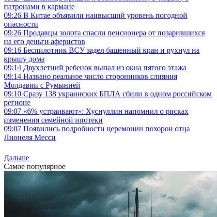
патронами в кармане
09:26
В Китае объявили наивысший уровень погодной
опасности
09:26
Продавцы золота спасли пенсионера от позарившихся
на его деньги аферистов
09:16
Беспилотник ВСУ задел башенный кран и рухнул на
крышу дома
09:14
Двухлетний ребенок выпал из окна пятого этажа
09:14
Названо реальное число сторонников слияния
Молдавии с Румынией
09:10
Сразу 138 украинских БПЛА сбили в одном российском
регионе
09:07
«6% устраивают»: Хуснуллин напомнил о рисках
изменения семейной ипотеки
09:07
Появились подробности церемонии похорон отца
Лионеля Месси
Дальше
Самое популярное