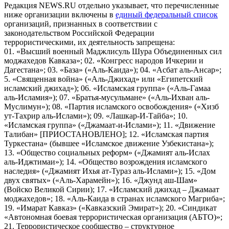
Редакция NEWS.RU отдельно указывает, что перечисленные
ниже организации включены в
единый федеральный список
организаций, признанных в соответствии с
законодательством Российской Федерации
террористическими, их деятельность запрещена:
01. «Высший военный Маджлисуль Шура Объединенных сил
моджахедов Кавказа»; 02. «Конгресс народов Ичкерии и
Дагестана»; 03. «База» («Аль-Каида»); 04. «Асбат аль-Ансар»;
5. «Священная война» («Аль-Джихад» или «Египетский
исламский джихад»); 06. «Исламская группа» («Аль-Гамаа
аль-Исламия»); 07. «Братья-мусульмане» («Аль-Ихван аль-
Муслимун»); 08. «Партия исламского освобождения» («Хизб
ут-Тахрир аль-Ислами»); 09. «Лашкар-И-Тайба»; 10.
«Исламская группа» («Джамаат-и-Ислами»); 11. «Движение
Талибан» [ПРИОСТАНОВЛЕНО]; 12. «Исламская партия
Туркестана» (бывшее «Исламское движение Узбекистана»);
13. «Общество социальных реформ» («Джамият аль-Ислах
аль-Иджтимаи»); 14. «Общество возрождения исламского
наследия» («Джамият Ихья ат-Тураз аль-Ислами»); 15. «Дом
двух святых» («Аль-Харамейн»); 16. «Джунд аш-Шам»
(Войско Великой Сирии); 17. «Исламский джихад – Джамаат
моджахедов»; 18. «Аль-Каида в странах исламского Магриба»;
19. «Имарат Кавказ» («Кавказский Эмират»); 20. «Синдикат
«Автономная боевая террористическая организация (АБТО)»;
21. Террористическое сообщество – структурное