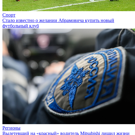
Спорт
Стало известно о желании Абрамовича купить новый
футбольный клуб
Регионы
Вылетевший на «красный» водитель Mitsubishi лишил жизни