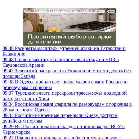
РЕКЛАМА • ООО СТРОИТЕЛЬНЫЙ ТОРГОВЫЙ ДОМ «ПЕТРОВИЧ», ИНН 7802348846
09:48
Раскрыты масштабы утренней атаки на Татарстан и
Башкирию
09:48
Стало известно, кто организовал атаку на НПЗ в
Саудовской Аравии
09:47
Зеленский раскрыл, что Украина не может сделать без
помощи Запада
09:38
В Одессе пропал свет после ударов армии России по
резервуарам с горючим
09:37
Турецкие власти перекрыли трассы из-за подводной
находки у порта Хопа
09:34
Российская армия ударила по резервуарам с горючим в
28 км от порта Одесса
09:34
Российские военные перекрыли Киеву доступ к
дунайским портам
09:29
ВС России поразили склады с топливом для ВСУ в
Черноморске
09:27
Школьница пришла к возлюбленному в тюрьму с