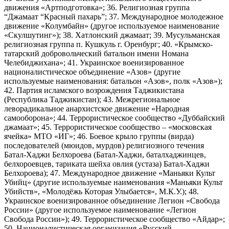
движения «Артподготовка»; 36. Религиозная группа
“Джамаат “Красный пахарь”; 37. Международное молодежное
движение «Колумбайн» (другое используемое наименование
«Скулшутинг»); 38. Хатлонский джамаат; 39. Мусульманская
религиозная группа п. Кушкуль г. Оренбург; 40. «Крымско-
татарский добровольческий батальон имени Номана
Челебиджихана»; 41. Украинское военизированное
националистическое объединение «Азов» (другие
используемые наименования: батальон «Азов», полк «Азов»);
42. Партия исламского возрождения Таджикистана
(Республика Таджикистан); 43. Межрегиональное
леворадикальное анархистское движение «Народная
самооборона»; 44. Террористическое сообщество «Дуббайский
джамаат»; 45. Террористическое сообщество – «московская
ячейка» МТО «ИГ»; 46. Боевое крыло группы (вирда)
последователей (мюидов, мурдов) религиозного течения
Батал-Хаджи Белхороева (Батал-Хаджи, баталхаджинцев,
белхороевцев, тариката шейха овлия (устаза) Батал-Хаджи
Белхороева); 47. Международное движение «Маньяки Культ
Убийц» (другие используемые наименования «Маньяки Культ
Убийств», «Молодёжь Которая Улыбается», М.К.У.); 48.
Украинское военизированное объединение Легион «Свобода
России» (другое используемое наименование «Легион
Свобода России»); 49. Террористическое сообщество «Айдар»;
50. Националистическая организация «Русский