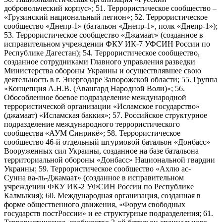
добровольческий корпус»; 51. Террористическое сообщество –
«Грузинский национальный легион»; 52. Террористическое
сообщество «Днепр-1» (батальон «Днепр-1», полк «Днепр-1»);
53. Террористическое сообщество «Джамаат» (созданное в
исправительном учреждении ФКУ ИК-7 УФСИН России по
Республике Дагестан); 54. Террористическое сообщество,
созданное сотрудниками Главного управления разведки
Министерства обороны Украины и осуществлявшее свою
деятельность в г. Энергодаре Запорожской области; 55. Группа
«Концепция А.Н.В. (Авангард Народной Воли)»; 56.
Обособленное боевое подразделение международной
террористической организации «Исламское государство»
(джамаат) «Исламская баккия»; 57. Российское структурное
подразделение международного террористического
сообщества «АУМ Синрикё»; 58. Террористическое
сообщество 46-й отдельный штурмовой батальон «Донбасс»
Вооруженных сил Украины, созданное на базе батальона
территориальной обороны «Донбасс» Национальной гвардии
Украины; 59. Террористическое сообщество «Ахлю ас-
Сунна ва-ль-Джамаат» (созданное в исправительном
учреждении ФКУ ИК-2 УФСИН России по Республике
Калмыкия); 60. Международная организация, созданная в
форме общественного движения, «Форум свободных
государств постРоссии» и ее структурные подразделения; 61.