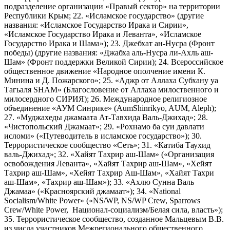
подразделение организации «Правый сектор» на территории
Республики Крым; 22. «Исламское государство» (другие
названия: «Исламское Государство Ирака и Сирии»,
«Исламское Государство Ирака и Леванта», «Исламское
Государство Ирака и Шама»); 23. Джебхат ан-Нусра (Фронт
победы) (другие названия: «Джабха аль-Нусра ли-Ахль аш-
Шам» (Фронт поддержки Великой Сирии); 24. Всероссийское
общественное движение «Народное ополчение имени К.
Минина и Д. Пожарского»; 25. «Аджр от Аллаха Субхану уа
Тагьаля SHAM» (Благословение от Аллаха милоственного и
милосердного СИРИЯ); 26. Международное религиозное
объединение «АУМ Синрике» (AumShinrikyo, AUM, Aleph);
27. «Муджахеды джамаата Ат-Тавхида Валь-Джихад»; 28.
«Чистопольский Джамаат»; 29. «Рохнамо ба суи давлати
исломи» («Путеводитель в исламское государство»); 30.
Террористическое сообщество «Сеть»; 31. «Катиба Таухид
валь-Джихад»; 32. «Хайят Тахрир аш-Шам» («Организация
освобождения Леванта», «Хайят Тахрир аш-Шам», «Хейят
Тахрир аш-Шам», «Хейят Тахрир Аш-Шам», «Хайят Тахри
аш-Шам», «Тахрир аш-Шам»); 33. «Ахлю Сунна Валь
Джамаа» («Красноярский джамаат»); 34. «National
Socialism/White Power» («NS/WP, NS/WP Crew, Sparrows
Crew/White Power, Национал-социализм/Белая сила, власть»);
35. Террористическое сообщество, созданное Мальцевым В.В.
из числа участников Межрегионального общественного