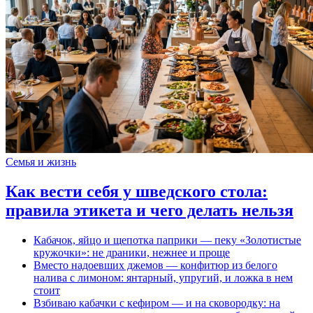
Семья и жизнь
Как вести себя у шведского стола:
правила этикета и чего делать нельзя
Кабачок, яйцо и щепотка паприки — пеку «Золотистые
кружочки»: не драники, нежнее и проще
Вместо надоевших джемов — конфитюр из белого
налива с лимоном: янтарный, упругий, и ложка в нем
стоит
Взбиваю кабачки с кефиром — и на сковородку: на