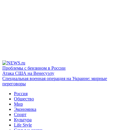
Проблемы с бензином в России
Атака США на Венесуэлу
Специальная военная операция на Украине: мирные
переговоры
Россия
Общество
Мир
Экономика
Спорт
Культура
Life Style