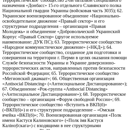
Террористическое сообщество 2-ой батальон специального
назначения «Донбасс» 15-го отдельного Славянского полка
Национальной гвардии Украины (войсковая часть 3035); 62.
Украинское военизированное объединение «Национально-
освободительное движение «Правый сектор» и его
структурные подразделения – организация «Правая
Молодежь» и объединение «Добровольческий Украинский
Корпус «Правый Сектор» (другое используемое
наименование: ДУК ПС); 63. Террористическое сообщество
«Народное коммунистическое движение» («НКД»); 64.
Террористическое сообщество, созданное для подготовки и
совершения на территории г. Перми в целях оказания помощи
Службе безопасности Украины и Украине диверсионно-
террористических актов, направленных против безопасности
Российской Федерации; 65. Террористическое сообщество
«Мегионский джамаат»; 66. Общественная организация
«Antisocial Distancing» («Антисоциальное Дистанцирование»);
67. Объединение «Рок-группа «Antisocial Distancing»
(«Антисоциальное Дистанцирование»); 68. Террористическое
сообщество – организация «Форум свободной России»; 69.
Террористическое сообщество «Вступить в ВКП(б)»
(«ВКП(б)») и его структурное подразделение – «Омская
ячейка «ВКП(б)»; 70. Военизированная организация «Полк
имени Кастуся Калиновского» («Полк iмя Кастуся
Калiноўскага») с входящими в нее структурными